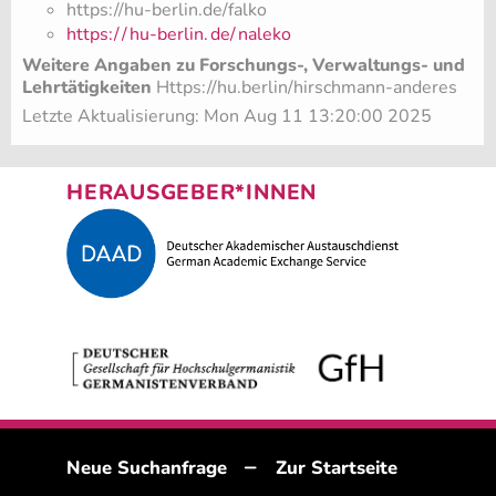
https://hu-berlin.de/falko
https:/
/
hu-berlin.
de/
naleko
Weitere Angaben zu Forschungs-, Verwaltungs- und
Lehrtätigkeiten
Https://hu.berlin/hirschmann-anderes
Letzte Aktualisierung: Mon Aug 11 13:20:00 2025
HERAUSGEBER*INNEN
–
Neue Suchanfrage
Zur Startseite