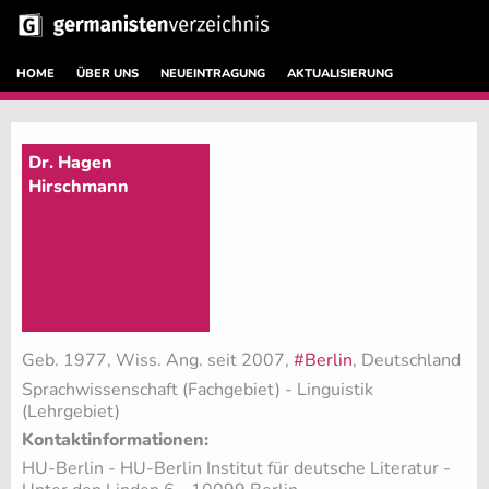
HOME
ÜBER UNS
NEUEINTRAGUNG
AKTUALISIERUNG
Dr. Hagen
Hirschmann
Geb. 1977, Wiss. Ang. seit 2007,
#Berlin
, Deutschland
Sprachwissenschaft (Fachgebiet)
- Linguistik
(Lehrgebiet)
Kontaktinformationen:
HU-Berlin - HU-Berlin Institut für deutsche Literatur -