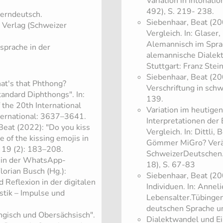
Variation in Intonati
492), S. 219- 238.
berndeutsch.
Siebenhaar, Beat (20
e Verlag (Schweizer
Vergleich. In: Glaser
Alemannisch im Sprac
sprache in der
alemannische Dialekt
Stuttgart: Franz Stei
Siebenhaar, Beat (2
at's that Phthong?
Verschriftung in schw
tandard Diphthongs". In:
139.
f the 20th International
​Variation im heuti
nternational: 3637–3641.
Interpretationen der
Beat (2022): "Do you kiss
Vergleich. In: Dittli,
e of the kissing emojis in
Gömmer MiGro? Verä
 19 (2): 183–208.
SchweizerDeutschen. 
g in der WhatsApp-
18), S. 67-83
lorian Busch (Hg.):
Siebenhaar, Beat (2
d Reflexion in der digitalen
Individuen. In: Annel
istik – Impulse und
Lebensalter.Tübingen
deutschen Sprache un
ngisch und Obersächsisch".
​Dialektwandel und Ei