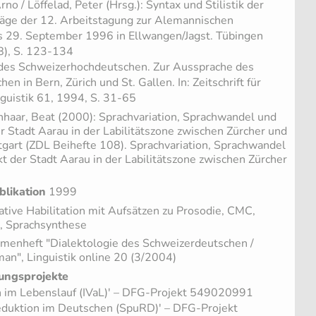
no / Löffelad, Peter (Hrsg.): Syntax und Stilistik der
räge der 12. Arbeitstagung zur Alemannischen
bis 29. September 1996 in Ellwangen/Jagst. Tübingen
8), S. 123-134
 des Schweizerhochdeutschen. Zur Aussprache des
n in Bern, Zürich und St. Gallen. In: Zeitschrift für
nguistik 61, 1994, S. 31-65
haar, Beat (2000): Sprachvariation, Sprachwandel und
er Stadt Aarau in der Labilitätszone zwischen Zürcher und
gart (ZDL Beihefte 108). Sprachvariation, Sprachwandel
kt der Stadt Aarau in der Labilitätszone zwischen Zürcher
blikation
1999
ive Habilitation mit Aufsätzen zu Prosodie, CMC,
, Sprachsynthese
enheft "Dialektologie des Schweizerdeutschen /
an", Linguistik online 20 (3/2004)
ungsprojekte
ion im Lebenslauf (IVaL)' – DFG-Projekt 549020991
duktion im Deutschen (SpuRD)' – DFG-Projekt