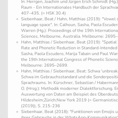
In: Herrgen, Joachim und Jürgen Erich Schmidt (Hg.
Raum - Ein Internationales Handbuch der Sprachvari
407–435. (= HSK 30.4)
Siebenhaar, Beat / Hahn, Matthias (2019): "Vowel 
language space". In: Calhoun, Sasha, Paola Escuder
Warren (Hg.): Proceedings of the 19th Internationa
Sciences, Melbourne, Australia. Melbourne: 2695
Hahn, Matthias / Siebenhaar, Beat (2019): "Spatial 
Rate and Phonetic Reduction in Standard-Intended
Sasha, Paola Escudero, Marija Tabain und Paul Warr
the 19th International Congress of Phonetic Scienc
Melbourne: 2695–2699.
Hahn, Matthias / Siebenhaar, Beat: Schwa 'unbreak
Schwa im Gebrauchsstandard und die Sonderposit
Sprachraums. In: Kürschner, Sebastian / Habermann
O. (Hrsg.): Methodik moderner Dialektforschung. 
Auswertung von Daten am Beispiel des Oberdeuts
Hildesheim;Zürich;New York 2019 (= Germanistisc
(2019)), S. 215-236
​Siebenhaar, Beat (2018): "Funktionen von Emojis 
ihres Gebrauchs in der WhatsApp-Kommunikation". I