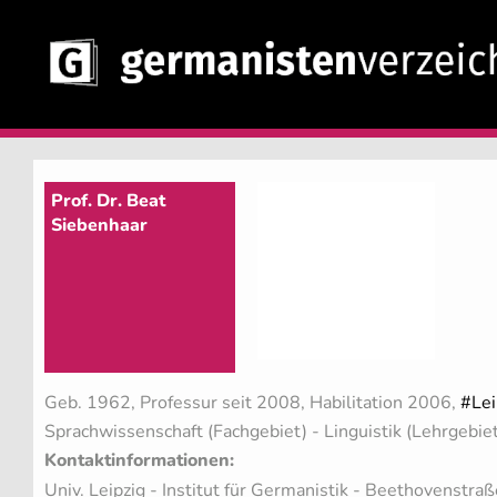
Prof. Dr. Beat
Siebenhaar
Geb. 1962, Professur seit 2008, Habilitation 2006,
#Lei
Sprachwissenschaft (Fachgebiet)
- Linguistik (Lehrgebie
Kontaktinformationen:
Univ. Leipzig - Institut für Germanistik - Beethovenstra