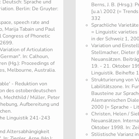
): Deutsch: Sprache und
Berns, J. B. (Hrsg.):
ation. Berlin: De Gruyter:
[u.a.\ 2002 (= Trends
332
space, speech rate and
​Sprachliche Varietät
o, Marija Tabain und Paul
= Linguistic varietie
l Congress of Phonetic
in der Schweiz 1, 20
–2699.
​Variation und Einstel
Variation of Articulation
Stellmacher, Dieter (
 German". In: Calhoun,
Neuansätzen. Beiträg
en (Hg.): Proceedings of
19. - 21. Oktober 199
es, Melbourne, Australia.
Linguistik. Beihefte 
​Strukturierung von V
able' - Reduktion von
Labilitätszone. In: Fu
ion des ostoberdeutschen
Bausteine zur Sprach
, Mechthild / Müller, Peter
Alemannischen Dialek
Erhebung, Aufbereitung und
2000 (= Sprache - Li
chen.
​Christen, Helen / Si
he Linguistik 241-243
Neuansätzen. Interna
Oktober 1998. In: Zei
und Altersabhängigkeit
​Stilistische Varianz
n: Ziegler, Arne (Hg.):