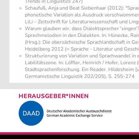
Trends in Linguistics 247)
Schaufuß, Anja und Beat Siebenhaar (2012): "Spra
phonetische Variation als Ausdruck verschwommen
LiLi – Zeitschrift für Literaturwissenschaft und Lin
​Warum glauben wir, dass Dialektsprecher 'singen'
Sprechmelodien in den Dialekten. In: Hünecke, Rain
(Hrsg.): Die obersächsische Sprachlandschaft in G
Heidelberg 2012 (= Sprache - Literatur und Gesch
​Strukturierung von Variation und Sprachwandel in 
Labilitätszone. In: Löffler, Heinrich / Hofer, Lorenz (
Stadtsprachenforschung. Ein Reader. Hildesheim [u
Germanistische Linguistik 202/205), S. 255-274
HERAUSGEBER*INNEN