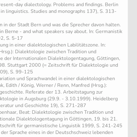
 Present-day dialectology. Problems and findings. Berlin
 in linguistics. Studies and monographs 137), S. 313-
en in der Stadt Bern und was die Sprecher davon halten.
s in Berne - and what speakers say about. In: Germanistik
02, S. 5-17
lung in einer dialektologischen Labilitätszone. In:
Hrsg.): Dialektologie zwischen Tradition und
e der Internationalen Dialektologentagung, Göttingen,
8. Stuttgart 2000 (= Zeitschrift für Dialektologie und
109), S. 99-125
ariation und Sprachwandel in einer dialektologischen
nk, Edith / König, Werner / Renn, Manfred (Hrsg.):
geschichte. Referate der 13. Arbeitstagung zur
tologie in Augsburg (29.9. - 3.10.1999). Heidelberg
teratur und Geschichte 19), S. 271-287
ebenhaar, Beat: Dialektologie zwischen Tradition und
tionale Dialektologentagung in Göttingen, 19. bis 21.
tschrift für germanistische Linguistik 1999, S. 241-245
 in der Sprache eines in der Deutschschweiz lebenden