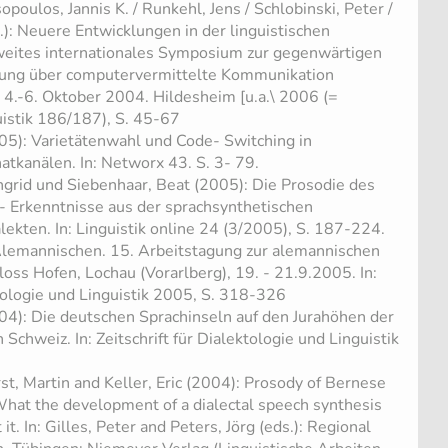
opoulos, Jannis K. / Runkehl, Jens / Schlobinski, Peter /
.): Neuere Entwicklungen in der linguistischen
weites internationales Symposium zur gegenwärtigen
chung über computervermittelte Kommunikation
 4.-6. Oktober 2004. Hildesheim [u.a.\ 2006 (=
istik 186/187), S. 45-67
05): Varietätenwahl und Code- Switching in
tkanälen. In: Networx 43. S. 3- 79.
Ingrid und Siebenhaar, Beat (2005): Die Prosodie des
 Erkenntnisse aus der sprachsynthetischen
ekten. In: Linguistik online 24 (3/2005), S. 187-224.
Alemannischen. 15. Arbeitstagung zur alemannischen
loss Hofen, Lochau (Vorarlberg), 19. - 21.9.2005. In:
ktologie und Linguistik 2005, S. 318-326
04): Die deutschen Sprachinseln auf den Jurahöhen der
Schweiz. In: Zeitschrift für Dialektologie und Linguistik
st, Martin and Keller, Eric (2004): Prosody of Bernese
hat the development of a dialectal speech synthesis
it. In: Gilles, Peter and Peters, Jörg (eds.): Regional