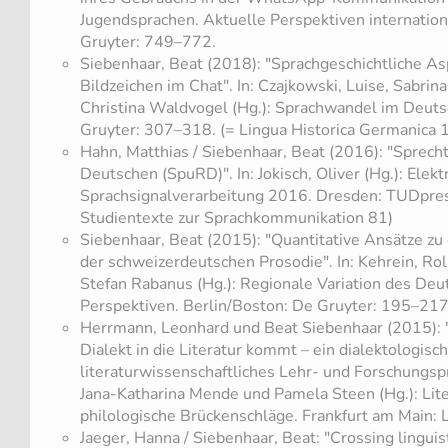
Jugendsprachen. Aktuelle Perspektiven internation
Gruyter: 749–772.
Siebenhaar, Beat (2018): "Sprachgeschichtliche 
Bildzeichen im Chat". In: Czajkowski, Luise, Sabrin
Christina Waldvogel (Hg.): Sprachwandel im Deutsc
Gruyter: 307–318. (= Lingua Historica Germanica 
Hahn, Matthias / Siebenhaar, Beat (2016): "Sprec
Deutschen (SpuRD)". In: Jokisch, Oliver (Hg.): Elek
Sprachsignalverarbeitung 2016. Dresden: TUDpre
Studientexte zur Sprachkommunikation 81)
Siebenhaar, Beat (2015): "Quantitative Ansätze zu
der schweizerdeutschen Prosodie". In: Kehrein, Ro
Stefan Rabanus (Hg.): Regionale Variation des Deu
Perspektiven. Berlin/Boston: De Gruyter: 195–217
Herrmann, Leonhard und Beat Siebenhaar (2015): "
Dialekt in die Literatur kommt – ein dialektologisch
literaturwissenschaftliches Lehr- und Forschungspro
Jana-Katharina Mende und Pamela Steen (Hg.): Liter
philologische Brückenschläge. Frankfurt am Main: L
Jaeger, Hanna / Siebenhaar, Beat: "Crossing lingui