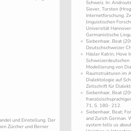
Schweiz. In: Androuts
Siever, Torsten (Hrsg
Internetforschung. Z
linguistischen Fors
Universität Hannover
Germanistische Lingu
Siebenhaar, Beat (20
Deutschschweizer Cha
Häsler Katrin, Hove 
Schweizerdeutschen -
Modellierung von Dial
​Raumstrukturen im 
Dialektologie auf Sch
Zeitschrift für Diale
Siebenhaar, Beat (20
französischsprachigen 
71, S. 180- 212.
Siebenhaar, Beat; For
and Zurich German. W
andel und Einstellung. Der
system tells us about 
chen Zürcher und Berner