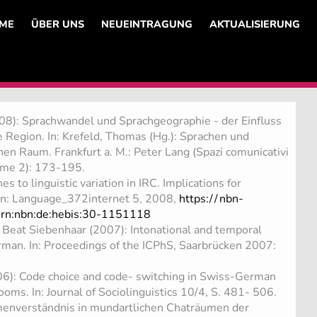
ME
ÜBER UNS
NEUEINTRAGUNG
AKTUALISIERUNG
08): Sprachwandel und Sprachgeographie - der Einfluss
e Region. In: Krefeld, Thomas (Hg.): Sprachen und
en Raum. Frankfurt a. M.: Peter Lang (Spazi comunicativi
me 2): 173-195.
es to linguistic variation in IRC. Implications for
. In: Language_372internet 5, 2008,
https:/
/
nbn-
urn:nbn:de:hebis:30-1151118
Beat Siebenhaar (2007): Intonational and temporal
rman. In: Proceedings of the ICPhS, Saarbrücken 2007:
6): Code choice and code- switching in Swiss-German
ooms. In: Journal of Sociolinguistics 10/4, S. 481- 506.
menverständnis in mundartlichen Chaträumen der