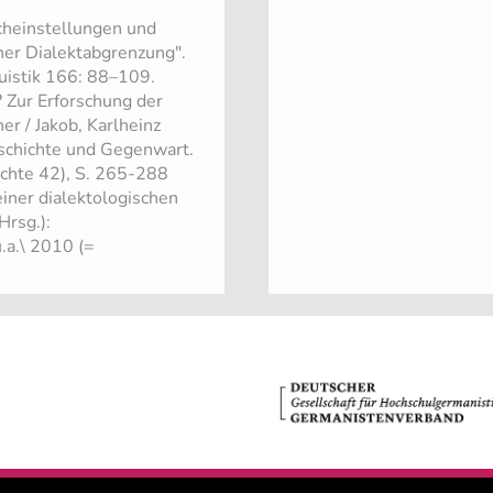
cheinstellungen und
er Dialektabgrenzung".
guistik 166: 88–109.
? Zur Erforschung der
er / Jakob, Karlheinz
eschichte und Gegenwart.
ichte 42), S. 265-288
einer dialektologischen
Hrsg.):
.a.\ 2010 (=