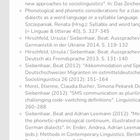
new approaches to sociolinguistics". In: Das Zeic
​Phonological and phonetic considerations for a cla
dialects as a word language or a syllable language. I
Szczepaniak, Renata (Hrsg.): Syllable and word lan
(= Linguae & litterae 40), S. 327-345
​Hirschfeld, Ursula / Siebenhaar, Beat: Aussprachev
Germanistik in der Ukraine 2014, S. 119-132
​Hirschfeld, Ursula / Siebenhaar, Beat: Aussprachev
Deutsch als Fremdsprache 2013, S. 131-140
Siebenhaar, Beat (2012): "Akkommodation und Spr
Deutschschweizer Migranten im ostmitteldeutsch
Sociolinguistica 26 (2012): 151–164
Morel, Etienne, Claudia Bucher, Simona Pekarek D
Siebenhaar (2012): "SMS communication as plurili
challenging code-switching definitions". Linguistic
260–288
Siebenhaar, Beat and Adrian Leemann (2012): "Met
the phonetic–phonological continuum, illustrated 
German dialects". In: Ender, Andrea, Adrian Leema
(eds.): Methods in Contemporary Linguistics. Berli