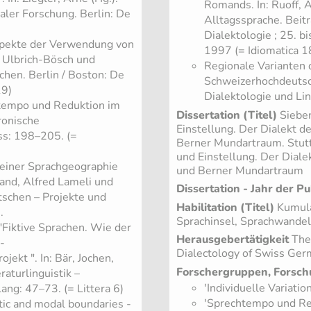
Romands. In: Ruoff, Ar
aler Forschung. Berlin: De
Alltagssprache. Beit
Dialektologie ; 25. 
Aspekte der Verwendung von
1997 (= Idiomatica 1
a Ulbrich-Bösch und
​Regionale Varianten
hen. Berlin / Boston: De
Schweizerhochdeutsche
19)
Dialektologie und Li
htempo und Reduktion im
Dissertation (Titel)
Sieben
tronische
Einstellung. Der Dialekt d
ss: 198–205. (=
Berner Mundartraum. Stutt
und Einstellung. Der Diale
 einer Sprachgeographie
und Berner Mundartraum
land, Alfred Lameli und
Dissertation - Jahr der Pu
tschen – Projekte und
Habilitation (Titel)
Kumulat
.
Sprachinsel, Sprachwandel
Fiktive Sprachen. Wie der
Herausgebertätigkeit
Them
-
Dialectology of Swiss Germ
jekt ". In: Bär, Jochen,
Forschergruppen, Forsch
aturlinguistik –
'Individuelle Variat
ang: 47–73. (= Littera 6)
'Sprechtempo und Re
stic and modal boundaries -