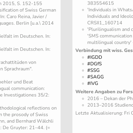
383554615
hen 2015, S. 152-155
'Individuals in What
ssification of Swiss German
Individuals and Ideo
n: Caro Reina, Javier /
CRSII1_160714
guages. Berlin [u.a.\ 2014
'Plurilingualism and
'SMS communication in
ielfalt im Deutschen. In:
multilingual country
ielfalt im Deutschen. In:
Verbindung mit wiss. Ges
#IGDD
achattitüden von
#DGfS
en Sprachraum".
#SSG
#SAGG
oehler und Beat
#IVG
ngual communication:
Weitere Angaben zu Fors
ae Investigationes 35/2:
2016 – Dekan der Phi
2013–2016 Studiendek
hodological reflections on
Letzte Aktualisierung: Fri
on the prosody of Swiss
nn, and Bernhard Wälchli
n: De Gruyter: 21–44. (=