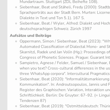
Mundartraum. Stuttgart (ZDL Beihefte 108).
Siebenhaar, Beat und Stäheli, Fredy (2000): Stadt
Sprachporträts aus der Stadt Bern. Murten: Licorn
Dialekte in Text und Ton 5.1). 167 S.
​Siebenhaar, Beat / Wyler, Alfred: Dialekt und Hoch
deutschsprachigen Schweiz. Zürich 1997
Aufsätze und Beiträge
​Oppermann, Simon / Siebenhaar, Beat (2023): "Wh
Automated Classification of Dialectal Mono- and S
Skarnitzl, Radek und Jan Volín (Hg.): Proceedings o
Congress of Phonetic Sciences. Prague: Guarant I
Sampietro, Agnese / Felder, Samuel / Siebenhaar, 
when you text? Cross-cultural differences in the us
three WhatsApp corpora". Intercultural Pragmatics
Siebenhaar, Beat (2020): "Informalitätsmarkierun
Kommunikation". In: Androutsopoulos, Jannis und F
Register des Graphischen: Variation, Interaktion un
Schriftlichkeit. Berlin: De Gruyter: 67–92. (= Lingu
Tendenzen 87)
Siebenhaar, Beat (2019): "Ostmitteldeutsch: Thüri