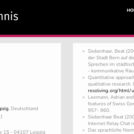
HO
Siebenhaar, Beat (20
der Stadt Bern auf di
Sprechen im städtisch
- kommunikative Räu
​Quantitative approach
qualitative research
resolving.
org/
html/
Leemann, Adrian and 
features of Swiss Ge
pzig
, Deutschland
957- 960.
t)
Siebenhaar Beat (200
Internet Relay Chat r
​Das sprachliche Nor
ße 15 - 04107 Leipzig