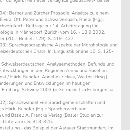
on. Tübingen: Niemeyer Verlag (Linguistische Arbeiten
04): Berner und Zürcher Prosodie. Ansätze zu einem
, Elvira; Ott, Peter und Schwarzenbach, Ruedi (Hg.):
hvergleich. Beiträge zur 14. Arbeitstagung für
ologie in Männedorf (Zürich) vom 16. - 18.9.2002.
ner (ZDL- Beiheft 129), S. 419- 437.
003): Sprachgeographische Aspekte der Morphologie und
eizerdeutschen Chats. In: Linguistik online 15, S. 125-
gen Schweizerdeutschen. Analysemethoden, Befunde und
 Entwicklungen in den Regionen Aarau und Basel im
 Beat / Häcki Buhofer, Annelies / Haas, Walter (Hrsg.):
nderungen und Entwicklungen im heutigen
Freiburg, Schweiz 2003 (= Germanistica Friburgensia
002): Sprachwandel von Sprachgemeinschaften und
ies Häcki Buhofer (Hg.): Spracherwerb und
 und Basel: A. Francke Verlag (Basler Studien zur
d Literatur). S. 313-325.
nstellung - das Beispiel der Aarauer Stadtmundart. In: