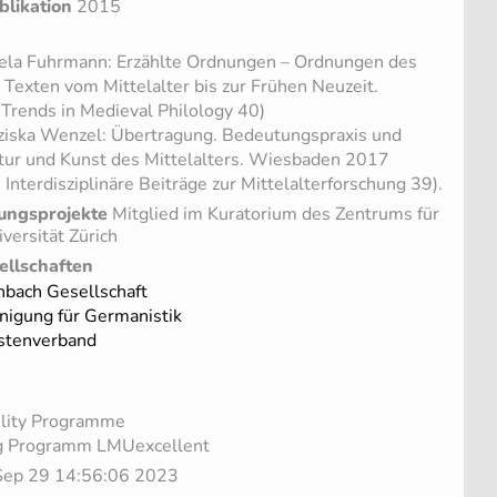
blikation
2015
la Fuhrmann: Erzählte Ordnungen – Ordnungen des
 Texten vom Mittelalter bis zur Frühen Neuzeit.
Trends in Medieval Philology 40)
iska Wenzel: Übertragung. Bedeutungspraxis und
eratur und Kunst des Mittelalters. Wiesbaden 2017
 Interdisziplinäre Beiträge zur Mittelalterforschung 39).
ungsprojekte
Mitglied im Kuratorium des Zentrums für
versität Zürich
ellschaften
bach Gesellschaft
inigung für Germanistik
stenverband
lity Programme
g Programm LMUexcellent
i Sep 29 14:56:06 2023