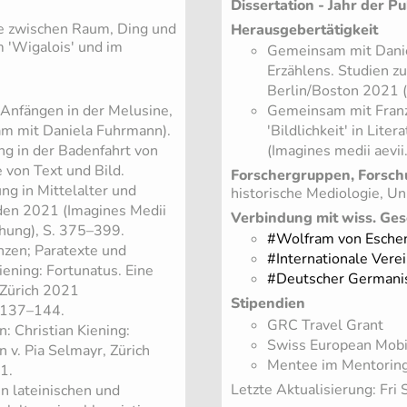
Dissertation - Jahr der Pu
e zwischen Raum, Ding und
Herausgebertätigkeit
m 'Wigalois' und im
Gemeinsam mit Danie
Erzählens. Studien zu
Berlin/Boston 2021 (
Anfängen in der Melusine,
Gemeinsam mit Franz
am mit Daniela Fuhrmann).
'Bildlichkeit' in Lit
g in der Badenfahrt von
(Imagines medii aevii.
 von Text und Bild.
Forschergruppen, Forsch
g in Mittelalter und
historische Mediologie, Uni
aden 2021 (Imagines Medii
Verbindung mit wiss. Ges
schung), S. 375–399.
#Wolfram von Eschen
enzen; Paratexte und
#Internationale Vere
iening: Fortunatus. Eine
#Deutscher Germani
 Zürich 2021
Stipendien
. 137–144.
GRC Travel Grant
n: Christian Kiening:
Swiss European Mobi
 v. Pia Selmayr, Zürich
Mentee im Mentorin
1.
Letzte Aktualisierung: Fr
n lateinischen und