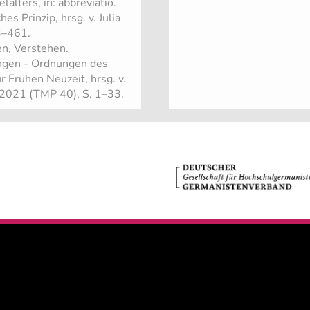
alters, in: abbreviatio.
es Prinzip, hrsg. v. Julia
3–461.
n, Verstehen.
ungen - Ordnungen des
r Frühen Neuzeit, hrsg. v.
 2021 (TMP 40), S. 1–33.