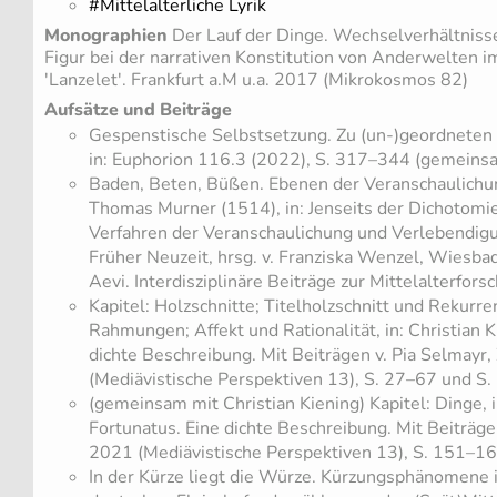
#Mittelalterliche Lyrik
Monographien
Der Lauf der Dinge. Wechselverhältniss
Figur bei der narrativen Konstitution von Anderwelten i
'Lanzelet'. Frankfurt a.M u.a. 2017 (Mikrokosmos 82)
Aufsätze und Beiträge
Gespenstische Selbstsetzung. Zu (un-)geordneten 
in: Euphorion 116.3 (2022), S. 317–344 (gemeins
Baden, Beten, Büßen. Ebenen der Veranschaulichun
Thomas Murner (1514), in: Jenseits der Dichotomie
Verfahren der Veranschaulichung und Verlebendigun
Früher Neuzeit, hrsg. v. Franziska Wenzel, Wiesb
Aevi. Interdisziplinäre Beiträge zur Mittelalterfor
Kapitel: Holzschnitte; Titelholzschnitt und Rekurr
Rahmungen; Affekt und Rationalität, in: Christian K
dichte Beschreibung. Mit Beiträgen v. Pia Selmayr,
(Mediävistische Perspektiven 13), S. 27–67 und S
(gemeinsam mit Christian Kiening) Kapitel: Dinge, i
Fortunatus. Eine dichte Beschreibung. Mit Beiträgen
2021 (Mediävistische Perspektiven 13), S. 151–16
In der Kürze liegt die Würze. Kürzungsphänomene i