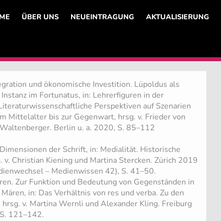
ME
ÜBER UNS
NEUEINTRAGUNG
AKTUALISIERUNG
egration und ökonomische Investition. Lüpoldus als
nstanz im Fortunatus, in: Lehrerfiguren in der
Literaturwissenschaftliche Perspektiven auf Szenarien
 Mittelalter bis zur Gegenwart, hrsg. v. Frieder von
altenberger. Berlin u. a. 2020, S. 85–112
mensionen der Schrift, in: Medialität. Historische
. v. Christian Kiening und Martina Stercken. Zürich 2019
ienwechsel – Medienwissen 42), S. 41–50.
hren. Zur Funktion und Bedeutung von Gegenständen in
Mären, in: Das Verhältnis von res und verba. Zu den
 hrsg. v. Martina Wernli und Alexander Kling. Freiburg
 S. 121–142.