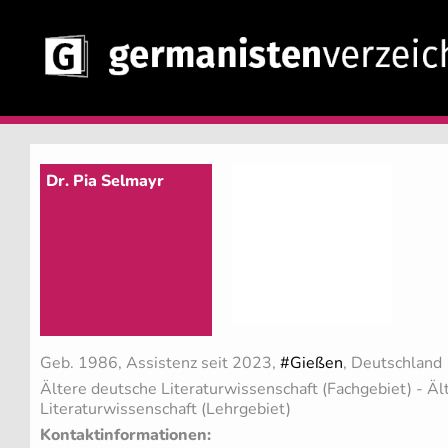
Dr. Pia Selmayr
Geb. 1986, Assistenz seit 2023,
#Gießen
, Deutschland
Ältere deutsche Literaturwissenschaft (Fachgebiet)
- Äl
Literaturwissenschaft (Lehrgebiet)
Kontaktinformationen: