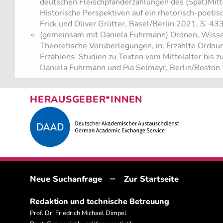
deutschen Fleischpfanderzählungen des (Spät)Mittel
Historische Perspektiven auf ein rhetorisch-poetisch
Frick und Oliver Grütter, Basel/Berlin 2021, S. 43
(gemeinsam mit Daniela Fuhrmann) Ordnen, Wisse
Theoretische Vorüberlegungen, in: Erzählte Ordn
Erzählens. Studien zu Texten vom Mittelalter bis zu
Daniela Fuhrmann und Pia Selmayr, Berlin/Boston
HERAUSGEBER*INNEN
–
Neue Suchanfrage
Zur Startseite
Redaktion und technische Betreuung
Prof. Dr. Friedrich Michael Dimpel