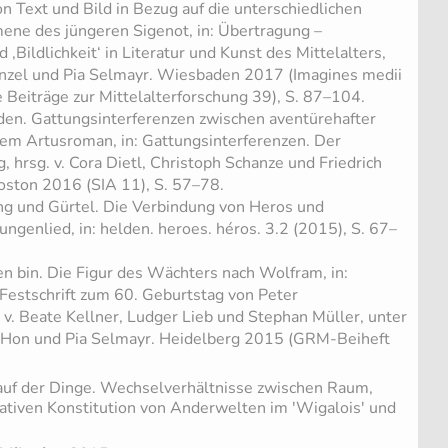
on Text und Bild in Bezug auf die unterschiedlichen
ne des jüngeren Sigenot, in: Übertragung –
‚Bildlichkeit‘ in Literatur und Kunst des Mittelalters,
enzel und Pia Selmayr. Wiesbaden 2017 (Imagines medii
äre Beiträge zur Mittelalterforschung 39), S. 87–104.
en. Gattungsinterferenzen zwischen aventürehafter
tem Artusroman, in: Gattungsinterferenzen. Der
 hrsg. v. Cora Dietl, Christoph Schanze und Friedrich
Boston 2016 (SIA 11), S. 57–78.
ng und Gürtel. Die Verbindung von Heros und
ngenlied, in: helden. heroes. héros. 3.2 (2015), S. 67–
en bin. Die Figur des Wächters nach Wolfram, in:
 Festschrift zum 60. Geburtstag von Peter
 v. Beate Kellner, Ludger Lieb und Stephan Müller, unter
n Hon und Pia Selmayr. Heidelberg 2015 (GRM-Beiheft
uf der Dinge. Wechselverhältnisse zwischen Raum,
rativen Konstitution von Anderwelten im 'Wigalois' und