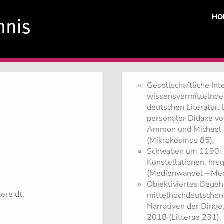
HO
Gesellschaftliche Int
wissensvermittelnde I
deutschen Literatur. 
personaler Didaxe vom
Ammon und Michael W
(Mikrokosmos 85).
Schwaben um 1190: Di
Konstellationen, hrsg
(Medienwandel – Med
Objektiviertes Bege
tere dt.
mittelhochdeutschen 
Narrativen der Dinge,
2018 (Litterae 231),