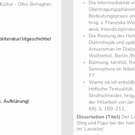
Die Intermedialität v
, Kultur - Otto-Behaghel-
Übertragungsphänome
Bedeutungspraxis und 
hrsg. v. Franziska W
aevii. Interdisziplin
Die Rüstung des Held
bliteratur/
litgeschichte/
Dietrichepik und spä
Artusroman im Dialog,
Wolfzettel. Berlin,/
Balmung, tarnhût, Ri
Semiophore im Nibelu
77.
Warne ob ich entslâf
Höfische Textualität.
Strohschneider, hrsg.
, Aufklärung)
der Mitarbeit von Ja
69), S. 189–211.
Dissertation (Titel)
Der La
Ding und Figur bei der nar
im 'Lanzelet'