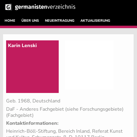
HOME
ÜBER UNS
NEUEINTRAGUNG
AKTUALISIERUNG
Karin Lenski
Geb. 1968, Deutschland
DaF - Anderes Fachgebiet (siehe Forschungsgebiete)
(Fachgebiet)
Kontaktinformationen:
Heinrich-Böll-Stiftung, Bereich Inland, Referat Kunst