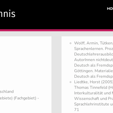
HO
Wolff, Armin, Tütken,
Sprachenlernen. Pro
Deutschlehrerausbild
AutorInnen nichtdeut
Deutsch als Fremdspr
Göttingen. Materiali
Deutsch als Fremds
Liedtke, Horst (2005)
Thomas Tinnefeld (H
tschland
Interkulturalität un
ebiete) (Fachgebiet)
-
Wissenschaft und Pra
Sprachlehrinstitute 
71