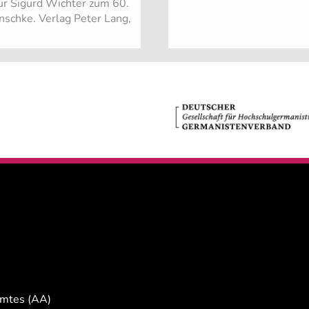
für Sigurd Wichter zum 60.
nschke. Verlag Peter Lang,
Amtes (AA)