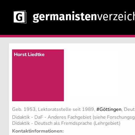
Horst Liedtke
Geb. 1953, Lektoratsstelle seit 1989,
#Göttingen
, Deu
Didaktik - DaF - Anderes Fachgebiet (siehe Forschungsg
Didaktik - Deutsch als Fremdsprache (Lehrgebiet)
Kontaktinformationen: