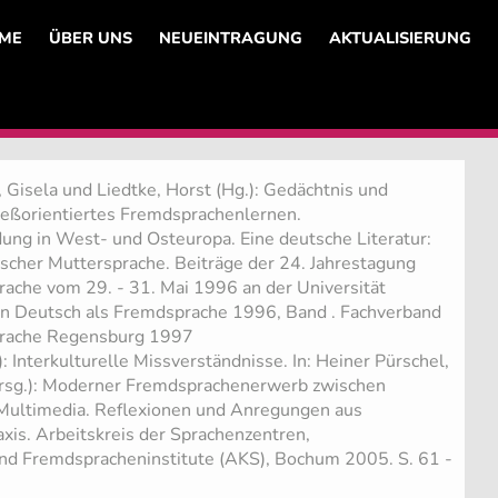
ME
ÜBER UNS
NEUEINTRAGUNG
AKTUALISIERUNG
 Gisela und Liedtke, Horst (Hg.): Gedächtnis und
zeßorientiertes Fremdsprachenlernen.
ung in West- und Osteuropa. Eine deutsche Literatur:
scher Muttersprache. Beiträge der 24. Jahrestagung
ache vom 29. - 31. Mai 1996 an der Universität
en Deutsch als Fremdsprache 1996, Band . Fachverband
prache Regensburg 1997
: Interkulturelle Missverständnisse. In: Heiner Pürschel,
rsg.): Moderner Fremdsprachenerwerb zwischen
d Multimedia. Reflexionen und Anregungen aus
xis. Arbeitskreis der Sprachenzentren,
und Fremdspracheninstitute (AKS), Bochum 2005. S. 61 -