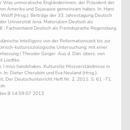
): Was unmoralische Engländerinnen, der Präsident der
 von Amerika und Sojasauce gemeinsam haben. In: Hans
Wolff (Hrsg.): Beiträge der 33. Jahrestagung Deutsch
er Universität Jena. Materialien Deutsch als
6 . Fachverband Deutsch als Fremdsprache Regensburg.
dänische Intelligenz von der Reformationszeit bis zur
irisch-kultursoziologische Untersuchung; mit einer
assung / Theodor Geiger. Aus d. Dän. übers. von
t Liedtke.
: I miss handshakes. Kulturelle Missverständnisse in
. In: Dieter Cherubim und Eva Neuland (Hrsg.):
it. Der Deutschunterricht Heft Nr. 2, 2011, S. 61 -71.
ze.
i Nov 8 14:59:07 2013