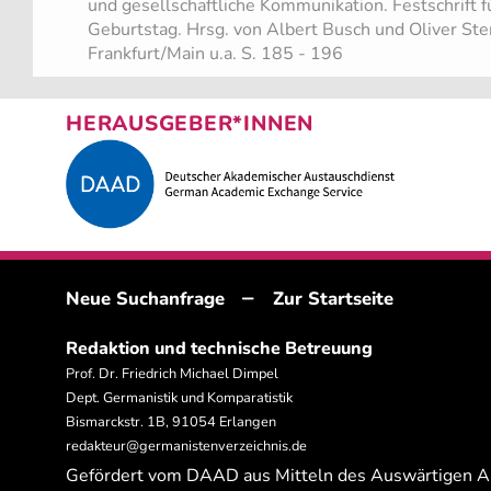
und gesellschaftliche Kommunikation. Festschrift 
Geburtstag. Hrsg. von Albert Busch und Oliver Ste
Frankfurt/Main u.a. S. 185 - 196
HERAUSGEBER*INNEN
–
Neue Suchanfrage
Zur Startseite
Redaktion und technische Betreuung
Prof. Dr. Friedrich Michael Dimpel
Dept. Germanistik und Komparatistik
Bismarckstr. 1B, 91054 Erlangen
redakteur@germanistenverzeichnis.de
Gefördert vom DAAD aus Mitteln des Auswärtigen 