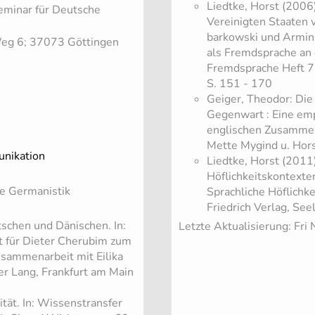
Liedtke, Horst (2006
Seminar für Deutsche
Vereinigten Staaten
barkowski und Armin 
Weg 6; 37073 Göttingen
als Fremdsprache an d
Fremdsprache Heft 7
S. 151 - 170
Geiger, Theodor: Die 
Gegenwart : Eine emp
englischen Zusammenf
Mette Mygind u. Hors
unikation
Liedtke, Horst (2011)
Höflichkeitskontexten
le Germanistik
Sprachliche Höflichke
Friedrich Verlag, Seel
schen und Dänischen. In:
Letzte Aktualisierung: Fr
t für Dieter Cherubim zum
Zusammenarbeit mit Eilika
er Lang, Frankfurt am Main
ität. In: Wissenstransfer