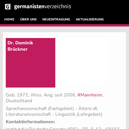
HOME
ÜBER UNS
NEUEINTRAGUNG
AKTUALISIERUNG
Dr. Dominik
Brückner
Geb. 1972, Wiss. Ang. seit 2006,
#Mannheim
,
Deutschland
Sprachwissenschaft (Fachgebiet)
- Ältere dt.
Literaturwissenschaft - Linguistik (Lehrgebiet)
Kontaktinformationen: