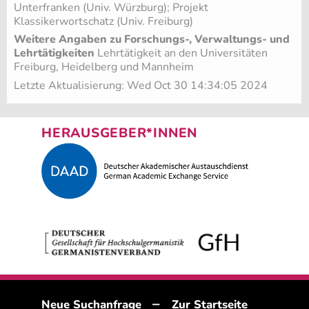
Unterfranken (Univ. Würzburg)
; Projekt
Klassikerwortschatz (Univ. Freiburg)
Weitere Angaben zu Forschungs-, Verwaltungs- und
Lehrtätigkeiten
Lehrtätigkeit an den Universitäten
Freiburg, Heidelberg und Mannheim
Letzte Aktualisierung: Wed Oct 30 14:34:05 2024
HERAUSGEBER*INNEN
–
Neue Suchanfrage
Zur Startseite