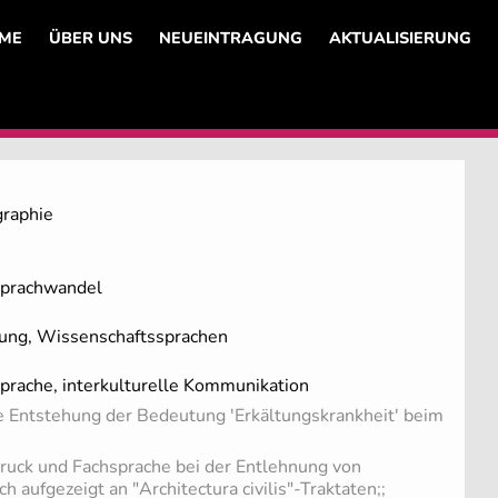
ME
ÜBER UNS
NEUEINTRAGUNG
AKTUALISIERUNG
graphie
Sprachwandel
ung, Wissenschaftssprachen
prache, interkulturelle Kommunikation
 Entstehung der Bedeutung 'Erkältungskrankheit' beim
uck und Fachsprache bei der Entlehnung von
 aufgezeigt an "Architectura civilis"-Traktaten;;