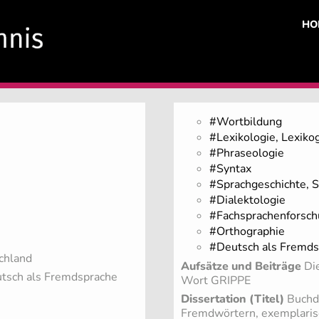
HO
#Wortbildung
#Lexikologie, Lexiko
#Phraseologie
#Syntax
#Sprachgeschichte, 
#Dialektologie
#Fachsprachenforsch
#Orthographie
#Deutsch als Fremds
chland
Aufsätze und Beiträge
Die
eutsch als Fremdsprache
Wort GRIPPE
Dissertation (Titel)
Buchdr
Fremdwörtern, exemplarisch