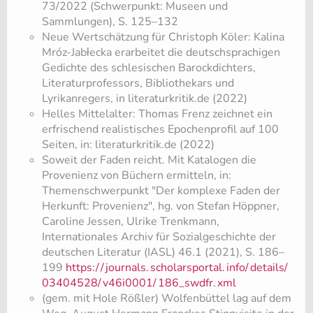
73/2022 (Schwerpunkt: Museen und
Sammlungen), S. 125–132
Neue Wertschätzung für Christoph Köler: Kalina
Mróz-Jabłecka erarbeitet die deutschsprachigen
Gedichte des schlesischen Barockdichters,
Literaturprofessors, Bibliothekars und
Lyrikanregers, in literaturkritik.de (2022)
Helles Mittelalter: Thomas Frenz zeichnet ein
erfrischend realistisches Epochenprofil auf 100
Seiten, in: literaturkritik.de (2022)
Soweit der Faden reicht. Mit Katalogen die
Provenienz von Büchern ermitteln, in:
Themenschwerpunkt "Der komplexe Faden der
Herkunft: Provenienz", hg. von Stefan Höppner,
Caroline Jessen, Ulrike Trenkmann,
Internationales Archiv für Sozialgeschichte der
deutschen Literatur (IASL) 46.1 (2021), S. 186–
199
https:/
/
journals.
scholarsportal.
info/
details/
03404528/
v46i0001/
186_swdfr.
xml
(gem. mit Hole Rößler) Wolfenbüttel lag auf dem