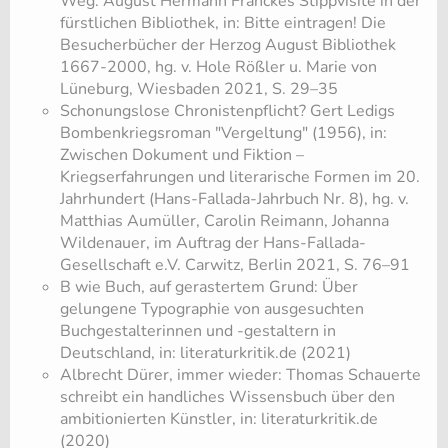
Weg. August Hermann Franckes Stippvisite in der
fürstlichen Bibliothek, in: Bitte eintragen! Die
Besucherbücher der Herzog August Bibliothek
1667-2000, hg. v. Hole Rößler u. Marie von
Lüneburg, Wiesbaden 2021, S. 29–35
Schonungslose Chronistenpflicht? Gert Ledigs
Bombenkriegsroman "Vergeltung" (1956), in:
Zwischen Dokument und Fiktion –
Kriegserfahrungen und literarische Formen im 20.
Jahrhundert (Hans-Fallada-Jahrbuch Nr. 8), hg. v.
Matthias Aumüller, Carolin Reimann, Johanna
Wildenauer, im Auftrag der Hans-Fallada-
Gesellschaft e.V. Carwitz, Berlin 2021, S. 76–91
B wie Buch, auf gerastertem Grund: Über
gelungene Typographie von ausgesuchten
Buchgestalterinnen und -gestaltern in
Deutschland, in: literaturkritik.de (2021)
Albrecht Dürer, immer wieder: Thomas Schauerte
schreibt ein handliches Wissensbuch über den
ambitionierten Künstler, in: literaturkritik.de
(2020)