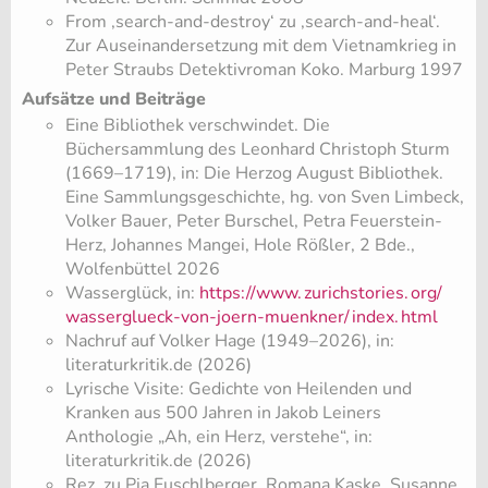
From ‚search-and-destroy‘ zu ‚search-and-heal‘.
Zur Auseinandersetzung mit dem Vietnamkrieg in
Peter Straubs Detektivroman Koko. Marburg 1997
Aufsätze und Beiträge
Eine Bibliothek verschwindet. Die
Büchersammlung des Leonhard Christoph Sturm
(1669–1719), in: Die Herzog August Bibliothek.
Eine Sammlungsgeschichte, hg. von Sven Limbeck,
Volker Bauer, Peter Burschel, Petra Feuerstein-
Herz, Johannes Mangei, Hole Rößler, 2 Bde.,
Wolfenbüttel 2026
Wasserglück, in:
https://www.
zurichstories.
org/
wasserglueck-von-joern-muenkner/
index.
html
Nachruf auf Volker Hage (1949–2026), in:
literaturkritik.de (2026)
Lyrische Visite: Gedichte von Heilenden und
Kranken aus 500 Jahren in Jakob Leiners
Anthologie „Ah, ein Herz, verstehe“, in:
literaturkritik.de (2026)
Rez. zu Pia Fuschlberger, Romana Kaske, Susanne