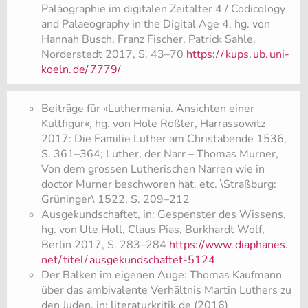
Paläographie im digitalen Zeitalter 4 / Codicology
and Palaeography in the Digital Age 4, hg. von
Hannah Busch, Franz Fischer, Patrick Sahle,
Norderstedt 2017, S. 43–70
https:/
/
kups.
ub.
uni-
koeln.
de/
7779/
Beiträge für »Luthermania. Ansichten einer
Kultfigur«, hg. von Hole Rößler, Harrassowitz
2017: Die Familie Luther am Christabende 1536,
S. 361–364; Luther, der Narr – Thomas Murner,
Von dem grossen Lutherischen Narren wie in
doctor Murner beschworen hat. etc. \Straßburg:
Grüninger\ 1522, S. 209–212
Ausgekundschaftet, in: Gespenster des Wissens,
hg. von Ute Holl, Claus Pias, Burkhardt Wolf,
Berlin 2017, S. 283–284
https://www.
diaphanes.
net/
titel/
ausgekundschaftet-5124
Der Balken im eigenen Auge: Thomas Kaufmann
über das ambivalente Verhältnis Martin Luthers zu
den Juden, in: literaturkritik.de (2016)