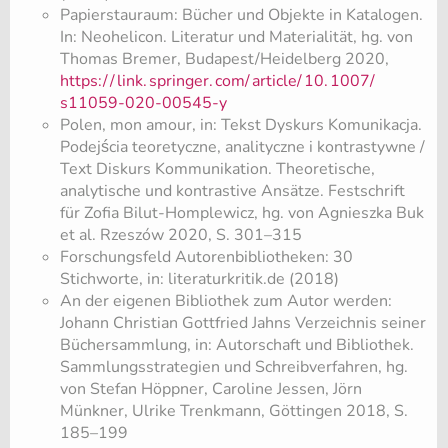
Papierstauraum: Bücher und Objekte in Katalogen.
In: Neohelicon. Literatur und Materialität, hg. von
Thomas Bremer, Budapest/Heidelberg 2020,
https:/
/
link.
springer.
com/
article/
10.
1007/
s11059-020-00545-y
Polen, mon amour, in: Tekst Dyskurs Komunikacja.
Podejścia teoretyczne, analityczne i kontrastywne /
Text Diskurs Kommunikation. Theoretische,
analytische und kontrastive Ansätze. Festschrift
für Zofia Bilut-Homplewicz, hg. von Agnieszka Buk
et al. Rzeszów 2020, S. 301–315
Forschungsfeld Autorenbibliotheken: 30
Stichworte, in: literaturkritik.de (2018)
An der eigenen Bibliothek zum Autor werden:
Johann Christian Gottfried Jahns Verzeichnis seiner
Büchersammlung, in: Autorschaft und Bibliothek.
Sammlungsstrategien und Schreibverfahren, hg.
von Stefan Höppner, Caroline Jessen, Jörn
Münkner, Ulrike Trenkmann, Göttingen 2018, S.
185–199