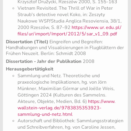
Krzysztof Drużycki, Rzeszów 2000, S. 155-163
Vietnam Revisited. The Thrill of War in Peter
Straub's detective novel Koko, in: Zeszyty
Naukowe WSP/Studia Anglica Resoviensia, 38/1,
2000 Rzeszów, S. 87–92
https://www.
ur.
edu.
pl/
files/
ur/
import/
Import/
2012/
5/
sar_v1_09.
pdf
Dissertation (Titel)
Eingreifen und Begreifen:
Handhabungen und Visualisierungen in Flugblättern der
Frühen Neuzeit. Berlin: Schmidt 2008
Dissertation - Jahr der Publikation
2008
Herausgebertätigkeit
Sammlung und Netz. Theoretische und
praxeologische Implikationen, hg. von Jörn
Münkner, Maximilian Görmar und Joëlle Weis,
Göttingen 2024 (Kulturen des Sammelns.
Akteure, Objekte, Medien, Bd. 6)
https://www.
wallstein-verlag.
de/
9783835353923-
sammlung-und-netz.
html
Autorschaft und Bibliothek: Sammlungsstrategien
und Schreibverfahren, hg. von Caroline Jessen,