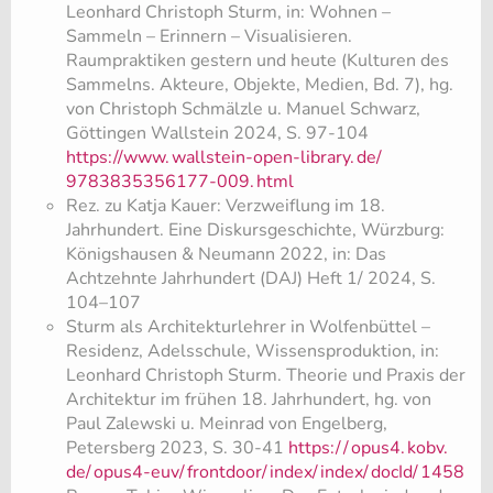
Leonhard Christoph Sturm, in: Wohnen –
Sammeln – Erinnern – Visualisieren.
Raumpraktiken gestern und heute (Kulturen des
Sammelns. Akteure, Objekte, Medien, Bd. 7), hg.
von Christoph Schmälzle u. Manuel Schwarz,
Göttingen Wallstein 2024, S. 97-104
https://www.
wallstein-open-library.
de/
9783835356177-009.
html
Rez. zu Katja Kauer: Verzweiflung im 18.
Jahrhundert. Eine Diskursgeschichte, Würzburg:
Königshausen & Neumann 2022, in: Das
Achtzehnte Jahrhundert (DAJ) Heft 1/ 2024, S.
104–107
Sturm als Architekturlehrer in Wolfenbüttel –
Residenz, Adelsschule, Wissensproduktion, in:
Leonhard Christoph Sturm. Theorie und Praxis der
Architektur im frühen 18. Jahrhundert, hg. von
Paul Zalewski u. Meinrad von Engelberg,
Petersberg 2023, S. 30-41
https:/
/
opus4.
kobv.
de/
opus4-euv/
frontdoor/
index/
index/
docId/
1458