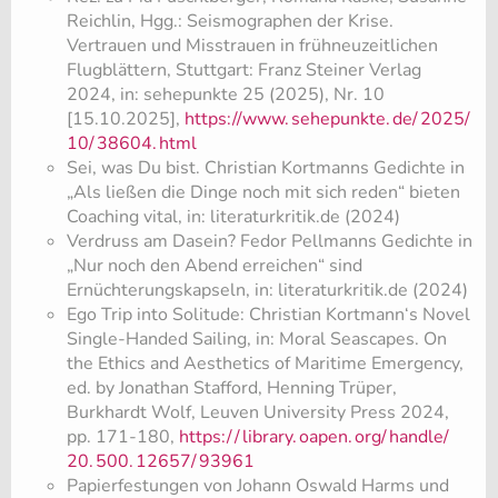
Reichlin, Hgg.: Seismographen der Krise.
Vertrauen und Misstrauen in frühneuzeitlichen
Flugblättern, Stuttgart: Franz Steiner Verlag
2024, in: sehepunkte 25 (2025), Nr. 10
[15.10.2025],
https://www.
sehepunkte.
de/
2025/
10/
38604.
html
Sei, was Du bist. Christian Kortmanns Gedichte in
„Als ließen die Dinge noch mit sich reden“ bieten
Coaching vital, in: literaturkritik.de (2024)
Verdruss am Dasein? Fedor Pellmanns Gedichte in
„Nur noch den Abend erreichen“ sind
Ernüchterungskapseln, in: literaturkritik.de (2024)
Ego Trip into Solitude: Christian Kortmann‘s Novel
Single-Handed Sailing, in: Moral Seascapes. On
the Ethics and Aesthetics of Maritime Emergency,
ed. by Jonathan Stafford, Henning Trüper,
Burkhardt Wolf, Leuven University Press 2024,
pp. 171-180,
https:/
/
library.
oapen.
org/
handle/
20.
500.
12657/
93961
Papierfestungen von Johann Oswald Harms und