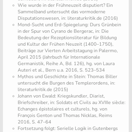
Wie wurde in der Frühneuzeit disputiert? Ein
Sammelband untersucht das vormoderne
Disputationswesen, in: literaturkritik.de (2016)
Mond-Sucht und Erd-Spiegelung: Durs Grünbein
in der Spur von Cyrano de Bergerac, in: Die
Bedeutung der Rezeptionsliteratur für Bildung
und Kultur der Frühen Neuzeit (1400–1750),
Beiträge zur Vierten Arbeitstagung in Palermo,
April 2015 (Jahrbuch für Internationale
Germanistik, Reihe A, Bd. 126), hg. von Laura
Auteri et al., Bern u.a. 2016, S. 523–534
Mythos und Geschichte in Stein: Thomas Biller
untersucht die Burgen des Templerordens, in:
literaturkritik.de (2015)
Johann von Ewald: Kriegskundler, Diarist,
Briefschreiber, in: Soldats et Civils au XVIIIe siècle:
Echanges épistolaires et culturels, hg. von
François Genton und Thomas Nicklas, Reims
2016, S. 47–64
Fortsetzung folgt: Serielle Logik in Gutenbergs