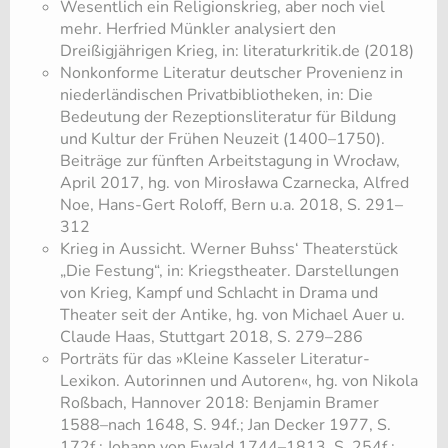
Wesentlich ein Religionskrieg, aber noch viel
mehr. Herfried Münkler analysiert den
Dreißigjährigen Krieg, in: literaturkritik.de (2018)
Nonkonforme Literatur deutscher Provenienz in
niederländischen Privatbibliotheken, in: Die
Bedeutung der Rezeptionsliteratur für Bildung
und Kultur der Frühen Neuzeit (1400–1750).
Beiträge zur fünften Arbeitstagung in Wrocław,
April 2017, hg. von Mirosława Czarnecka, Alfred
Noe, Hans-Gert Roloff, Bern u.a. 2018, S. 291–
312
Krieg in Aussicht. Werner Buhss‘ Theaterstück
„Die Festung“, in: Kriegstheater. Darstellungen
von Krieg, Kampf und Schlacht in Drama und
Theater seit der Antike, hg. von Michael Auer u.
Claude Haas, Stuttgart 2018, S. 279–286
Porträts für das »Kleine Kasseler Literatur-
Lexikon. Autorinnen und Autoren«, hg. von Nikola
Roßbach, Hannover 2018: Benjamin Bramer
1588–nach 1648, S. 94f.; Jan Decker 1977, S.
172f.; Johann von Ewald 1744–1813, S. 254f.;