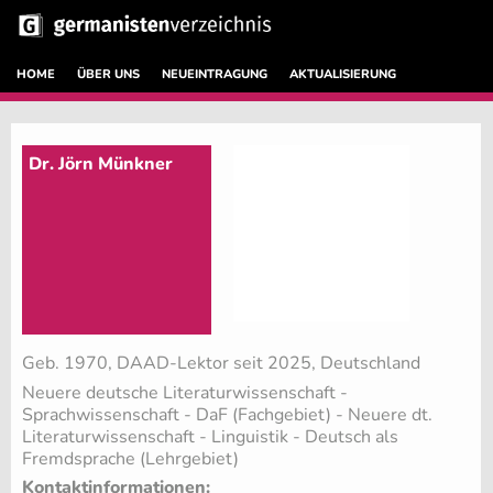
HOME
ÜBER UNS
NEUEINTRAGUNG
AKTUALISIERUNG
Dr. Jörn Münkner
Geb. 1970, DAAD-Lektor seit 2025, Deutschland
Neuere deutsche Literaturwissenschaft -
Sprachwissenschaft - DaF (Fachgebiet)
- Neuere dt.
Literaturwissenschaft - Linguistik - Deutsch als
Fremdsprache (Lehrgebiet)
Kontaktinformationen: