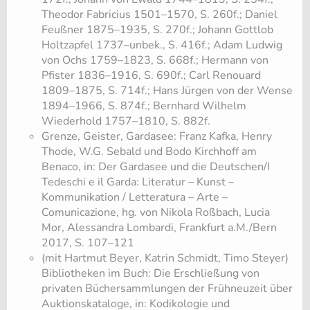
Theodor Fabricius 1501–1570, S. 260f.; Daniel
Feußner 1875–1935, S. 270f.; Johann Gottlob
Holtzapfel 1737–unbek., S. 416f.; Adam Ludwig
von Ochs 1759–1823, S. 668f.; Hermann von
Pfister 1836–1916, S. 690f.; Carl Renouard
1809–1875, S. 714f.; Hans Jürgen von der Wense
1894–1966, S. 874f.; Bernhard Wilhelm
Wiederhold 1757–1810, S. 882f.
Grenze, Geister, Gardasee: Franz Kafka, Henry
Thode, W.G. Sebald und Bodo Kirchhoff am
Benaco, in: Der Gardasee und die Deutschen/I
Tedeschi e il Garda: Literatur – Kunst –
Kommunikation / Letteratura – Arte –
Comunicazione, hg. von Nikola Roßbach, Lucia
Mor, Alessandra Lombardi, Frankfurt a.M./Bern
2017, S. 107–121
(mit Hartmut Beyer, Katrin Schmidt, Timo Steyer)
Bibliotheken im Buch: Die Erschließung von
privaten Büchersammlungen der Frühneuzeit über
Auktionskataloge, in: Kodikologie und