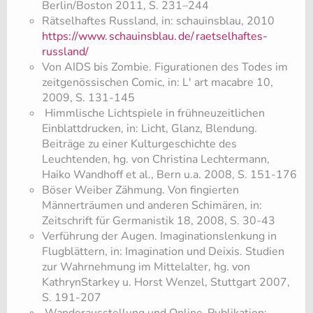
Berlin/Boston 2011, S. 231–244
Rätselhaftes Russland, in: schauinsblau, 2010
https://www.
schauinsblau.
de/
raetselhaftes-
russland/
Von AIDS bis Zombie. Figurationen des Todes im
zeitgenössischen Comic, in: L' art macabre 10,
2009, S. 131-145
​ Himmlische Lichtspiele in frühneuzeitlichen
Einblattdrucken, in: Licht, Glanz, Blendung.
Beiträge zu einer Kulturgeschichte des
Leuchtenden, hg. von Christina Lechtermann,
Haiko Wandhoff et al., Bern u.a. 2008, S. 151-176
​Böser Weiber Zähmung. Von fingierten
Männerträumen und anderen Schimären, in:
Zeitschrift für Germanistik 18, 2008, S. 30-43
​Verführung der Augen. Imaginationslenkung in
Flugblättern, in: Imagination und Deixis. Studien
zur Wahrnehmung im Mittelalter, hg. von
KathrynStarkey u. Horst Wenzel, Stuttgart 2007,
S. 191-207