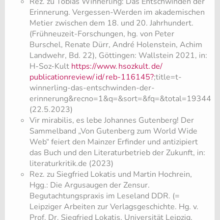
Rez. zu Tobias Winnerling: Das Entschwinden der
Erinnerung. Vergessen-Werden im akademischen
Metier zwischen dem 18. und 20. Jahrhundert.
(Frühneuzeit-Forschungen, hg. von Peter
Burschel, Renate Dürr, André Holenstein, Achim
Landwehr, Bd. 22), Göttingen: Wallstein 2021, in:
H-Soz-Kult
https://www.
hsozkult.
de/
publicationreview/
id/
reb-116145?
;title=t-
winnerling-das-entschwinden-der-
erinnerung&recno=1&q=&sort=&fq=&total=19344
(22.5.2023)
Vir mirabilis, es lebe Johannes Gutenberg! Der
Sammelband „Von Gutenberg zum World Wide
Web“ feiert den Mainzer Erfinder und antizipiert
das Buch und den Literaturbetrieb der Zukunft, in:
literaturkritik.de (2023)
Rez. zu Siegfried Lokatis und Martin Hochrein,
Hgg.: Die Argusaugen der Zensur.
Begutachtungspraxis im Leseland DDR. (=
Leipziger Arbeiten zur Verlagsgeschichte. Hg. v.
Prof. Dr. Siegfried Lokatis, Universität Leipzig,