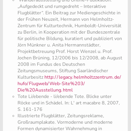
​ Wanderausstellung und Online-Publikation:
„Aufgedeckt und rumgedreht – Interaktive
Flugblätter“. Ein Beitrag zur Mediengeschichte in
der Frühen Neuzeit, Hermann von Helmholtz-
Zentrum für Kulturtechnik, Humboldt-Universität
zu Berlin, in Kooperation mit der Bundeszentrale
für politische Bildung, kuratiert und publiziert von
Jörn Münkner u. Anita Hermannstädter,
Projektbetreuung Prof. Horst Wenzel u. Prof.
Jochen Brüning, 12/2006 bis 12/2008, ab August
2008 im Fundus des Deutschen
Zeitungsmuseums, Stiftung Saarländischer
Kulturbesitz
http:/
/
legacy.
helmholtzzentrum.
de/
hufo/
Flugweb/
Web-Site%203/
Die%20Ausstellung.
html
Tote Li/ebende - li/ebende Tote. Blicke unter
Röcke und in Schädel. In: L' art macabre 8, 2007,
S. 161-176
​Illustrierte Flugblätter, Zeitungsreklame,
Großraumplakate. Vormoderne und moderne
Formen dynamisierter Wahrnehmung in