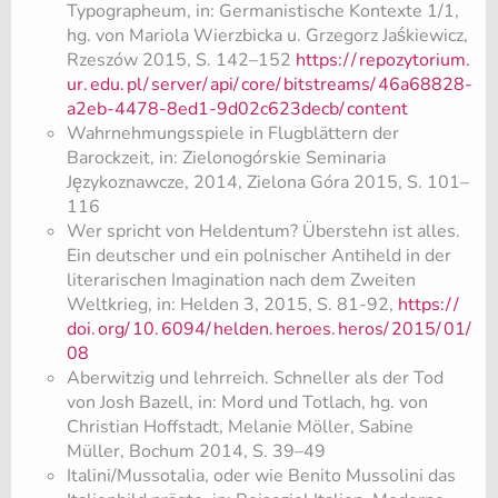
Typographeum, in: Germanistische Kontexte 1/1,
hg. von Mariola Wierzbicka u. Grzegorz Jaśkiewicz,
Rzeszów 2015, S. 142–152
https:/
/
repozytorium.
ur.
edu.
pl/
server/
api/
core/
bitstreams/
46a68828-
a2eb-4478-8ed1-9d02c623decb/
content
​Wahrnehmungsspiele in Flugblättern der
Barockzeit, in: Zielonogórskie Seminaria
Językoznawcze, 2014, Zielona Góra 2015, S. 101–
116
Wer spricht von Heldentum? Überstehn ist alles.
Ein deutscher und ein polnischer Antiheld in der
literarischen Imagination nach dem Zweiten
Weltkrieg, in: Helden 3, 2015, S. 81-92,
https:/
/
doi.
org/
10.
6094/
helden.
heroes.
heros/
2015/
01/
08
Aberwitzig und lehrreich. Schneller als der Tod
von Josh Bazell, in: Mord und Totlach, hg. von
Christian Hoffstadt, Melanie Möller, Sabine
Müller, Bochum 2014, S. 39–49
Italini/Mussotalia, oder wie Benito Mussolini das