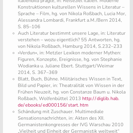
Italienbild prägte, in: Reiseziel Italien. Moderne
Konstruktionen kulturellen Wissens in Literatur –
Sprache – Film, hg. von Nikola Roßbach, Lucia Mor,
Alessandra Lombardi, Frankfurt a.M./Bern 2014,
S. 85–106
Auch Literatur bestimmt unsere Lage, in: Literatur
verstehen – wozu eigentlich? 55 Antworten, hg.
von Nikola Roßbach, Hamburg 2014, S.232–233
»Verdun«, in: Metzler Lexikon moderner Mythen:
Figuren, Konzepte, Ereignisse, hg. von Stephanie
Wodianka u. Juliane Ebert. Stuttgart/Weimar
2014, S. 367–369
Blatt, Buch, Bühne. Militärisches Wissen in Text,
Bild und Papier, in: Theatralität von Wissen in der
Frühen Neuzeit, hg. von Constanze Baum u. Nikola
Roßbach, Wolfenbüttel 2013
http:/
/
diglib.
hab.
de/
ebooks/
ed000156/
start.
htm
​Schändung mit Zuschauer. Multimediale
Sensationsnachrichten, in: Akten des XII.
Germanistenkongresses der IVG Warschau 2010
„Vielheit und Einheit der Germanistik weltweit“