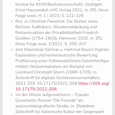
Institut für KMW/Buchwissenschaft). Stuttgart:
Ernst Hauswedell oHG Verlag 2021, in: ZfG, Neue
Folge xxxiii, H. 1 / 2023, S. 222–226
Rez. zu Christian Pawollek: Die Bücher eines
Berliner Aufklärers. Wiederentdeckung und
Rekonstruktion der Privatbibliothek Friedrich
Gedikes (1754–1803), Hannover 2020, in: ZfG,
Neue Folge xxxii, 1/2022, S. 206–207
(mit Maximilian Görmar u. Hartmut Beyer) Digitale
Exploration und hermeneutische Bewertung.
Profilierung einer frühneuzeitlichen Gelehrtenfigur
mittels Netzwerkanalyse am Beispiel von
Leonhard Christoph Sturm (1669–1719), in:
Zeitschrift für digitale Geisteswissenschaften,
2022, DOI: 10.17175/2022_008
https:/
/
DOI.
org/
10.
17175/
2022_008
»in der Wüste aufgewachsen« – Claudia
Durastantis Roman "Die Fremde" als
autosoziobiografische Studie, in: Zibaldone:
Zeitschrift für italienische Kultur der Gegenwart