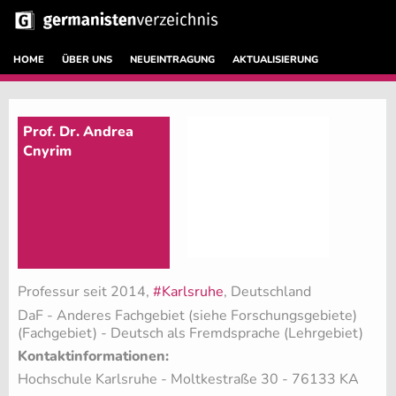
HOME
ÜBER UNS
NEUEINTRAGUNG
AKTUALISIERUNG
Prof. Dr. Andrea
Cnyrim
Professur seit 2014,
#Karlsruhe
, Deutschland
DaF - Anderes Fachgebiet (siehe Forschungsgebiete)
(Fachgebiet)
- Deutsch als Fremdsprache (Lehrgebiet)
Kontaktinformationen:
Hochschule Karlsruhe - Moltkestraße 30 - 76133 KA