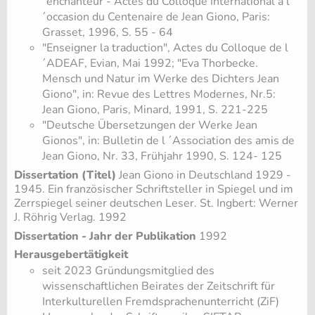
´enchanteur - Actes du Colloque International à l
´occasion du Centenaire de Jean Giono, Paris:
Grasset, 1996, S. 55 - 64
"Enseigner la traduction", Actes du Colloque de l
´ADEAF, Evian, Mai 1992; "Eva Thorbecke.
Mensch und Natur im Werke des Dichters Jean
Giono", in: Revue des Lettres Modernes, Nr.5:
Jean Giono, Paris, Minard, 1991, S. 221-225
"Deutsche Übersetzungen der Werke Jean
Gionos", in: Bulletin de l ´Association des amis de
Jean Giono, Nr. 33, Frühjahr 1990, S. 124- 125
Dissertation (Titel)
Jean Giono in Deutschland 1929 -
1945. Ein französischer Schriftsteller in Spiegel und im
Zerrspiegel seiner deutschen Leser. St. Ingbert: Werner
J. Röhrig Verlag. 1992
Dissertation - Jahr der Publikation
1992
Herausgebertätigkeit
seit 2023 Gründungsmitglied des
wissenschaftlichen Beirates der Zeitschrift für
Interkulturellen Fremdsprachenunterricht (ZiF)