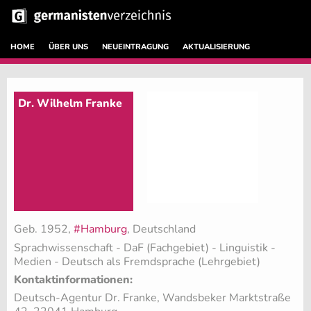
HOME
ÜBER UNS
NEUEINTRAGUNG
AKTUALISIERUNG
Dr. Wilhelm Franke
Geb. 1952,
#Hamburg
, Deutschland
Sprachwissenschaft - DaF (Fachgebiet)
- Linguistik -
Medien - Deutsch als Fremdsprache (Lehrgebiet)
Kontaktinformationen:
Deutsch-Agentur Dr. Franke, Wandsbeker Marktstraße