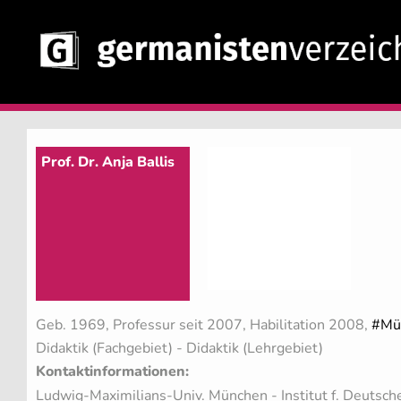
Prof. Dr. Anja Ballis
Geb. 1969, Professur seit 2007, Habilitation 2008,
#Mü
Didaktik (Fachgebiet)
- Didaktik (Lehrgebiet)
Kontaktinformationen:
Ludwig-Maximilians-Univ. München - Institut f. Deutsche 