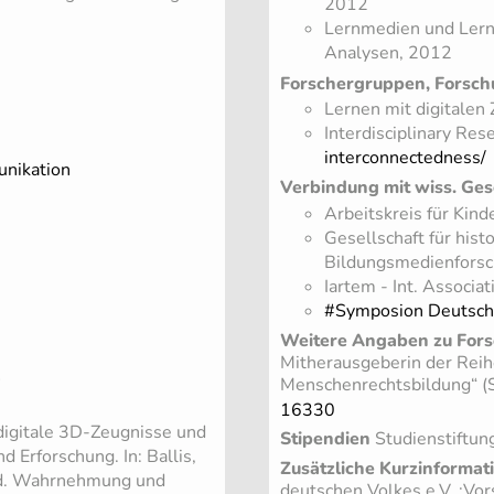
2012
Lernmedien und Lern
Analysen, 2012
Forschergruppen, Forsch
Lernen mit digitalen
Interdisciplinary Re
interconnectedness/
unikation
Verbindung mit wiss. Ges
Arbeitskreis für Kind
Gesellschaft für his
Bildungsmedienfors
Iartem - Int. Associa
#Symposion Deutschd
Weitere Angaben zu Fors
Mitherausgeberin der Reih
4
Menschenrechtsbildung“ (S
16330
 digitale 3D-Zeugnisse und
Stipendien
Studienstiftun
 Erforschung. In: Ballis,
Zusätzliche Kurzinformat
ted. Wahrnehmung und
deutschen Volkes e.V. ;Vor