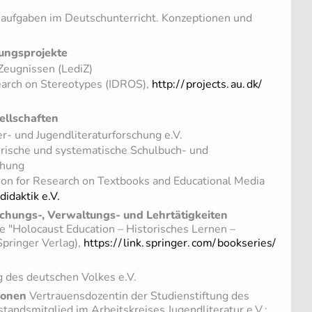
aufgaben im Deutschunterricht. Konzeptionen und
ungsprojekte
 Zeugnissen (LediZ)
search on Stereotypes (IDROS),
http:/
/
projects.
au.
dk/
ellschaften
er- und Jugendliteraturforschung e.V.
torische und systematische Schulbuch- und
chung
tion for Research on Textbooks and Educational Media
idaktik e.V.
chungs-, Verwaltungs- und Lehrtätigkeiten
e "Holocaust Education – Historisches Lernen –
pringer Verlag),
https:/
/
link.
springer.
com/
bookseries/
g des deutschen Volkes e.V.
ionen
Vertrauensdozentin der Studienstiftung des
standsmitglied im Arbeitskreises Jugendliteratur e.V.;