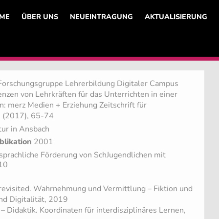
ME
ÜBER UNS
NEUEINTRAGUNG
AKTUALISIERUNG
Forschungsgruppe Lehrerbildung Digitaler Campus
zen von Lehrkräften für das Unterrichten in einer
in: merz Medien + Erziehung Zeitschrift für
 (2017), 65-74
tur in Ansbach
blikation
2001
sprachliche Förderung von SchJugendlichen mit
010
revisited. Wahrnehmung und Vermittlung – Fiktion und
nd Digitalität, 2019
 – Didaktik. Koordinaten für interdisziplinäres Lernen,