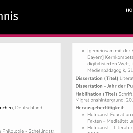
HO
[gemeinsam mit der 
Bayern] Kernkompeten
digitalisierten Welt, 
Medienpädagogik, 61
Dissertation (Titel)
Litera
Dissertation - Jahr der Pu
Habilitation (Titel)
Schrift
Migrationshintergrund, 2
nchen
, Deutschland
Herausgebertätigkeit
Holocaust Education 
Fakten – Medialität u
Holocaust – Literatur
Philologie - Schellingstr.