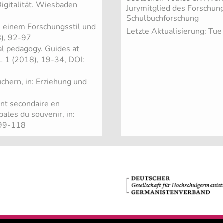
Digitalität. Wiesbaden
Jurymitglied des Forschung
Schulbuchforschung
 einem Forschungsstil und
Letzte Aktualisierung: Tu
8), 92-97
al pedagogy. Guides at
L 1 (2018), 19-34, DOI:
chern, in: Erziehung und
ent secondaire en
ales du souvenir, in:
 99-118