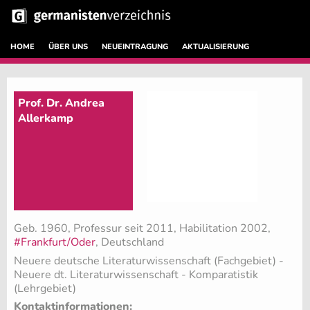
HOME
ÜBER UNS
NEUEINTRAGUNG
AKTUALISIERUNG
Prof. Dr. Andrea
Allerkamp
Geb. 1960, Professur seit 2011, Habilitation 2002,
#Frankfurt/Oder
, Deutschland
Neuere deutsche Literaturwissenschaft (Fachgebiet)
-
Neuere dt. Literaturwissenschaft - Komparatistik
(Lehrgebiet)
Kontaktinformationen: