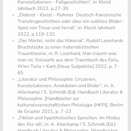
Konstellationen – Fallgeschichten“, in: Kleist
Jahrbuch 2022, p.27-35
„Diderot - Kleist – Rohmer. Deutsch-französische
Transfergeschichten oder über ein subtiles Bilder-
Spiel von Treue und Verrat“, in: Kleist Jahrbuch
2022, p.119-132
„Der Mörtel, nicht das Material“. Rudolf Leonhards
Bruchstücke zu einer materialistischen
Traumtheorie, in: R. Leonhard, Man träumt was
man ist. Entwürfe aus dem Traumbuch des Exils,
Wien Turia + Kant [Neue Subjektile] 2022, p. 7-
65
„Literatur und Philosophie: Urszenen,
Konstellationen, Anekdoten und Bilder“, in: A.
Allerkamp / S. Schmidt (Ed): Handbuch Literatur &
Philosophie. [Handbücher zur
kulturwissenschaftlichen Philologie (HKP)]. Berlin:
de Gruyter 2021, p. 7-23
„Fiktion und hypothetisches Sprechen. Im Modus
des Als-ob“, in: A. Allerkamp / S. Schmidt (Ed.):
Handbuch Literatur & Philosophie. [Handbücher