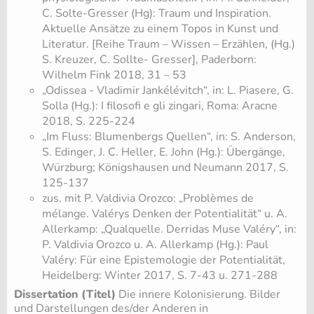
C. Solte-Gresser (Hg): Traum und Inspiration.
Aktuelle Ansätze zu einem Topos in Kunst und
Literatur. [Reihe Traum – Wissen – Erzählen, (Hg.)
S. Kreuzer, C. Sollte- Gresser], Paderborn:
Wilhelm Fink 2018, 31 – 53
„Odissea - Vladimir Jankélévitch“, in: L. Piasere, G.
Solla (Hg.): I filosofi e gli zingari, Roma: Aracne
2018, S. 225-224
„Im Fluss: Blumenbergs Quellen“, in: S. Anderson,
S. Edinger, J. C. Heller, E. John (Hg.): Übergänge,
Würzburg; Königshausen und Neumann 2017, S.
125-137
zus. mit P. Valdivia Orozco: „Problèmes de
mélange. Valérys Denken der Potentialität“ u. A.
Allerkamp: „Qualquelle. Derridas Muse Valéry“, in:
P. Valdivia Orozco u. A. Allerkamp (Hg.): Paul
Valéry: Für eine Epistemologie der Potentialität,
Heidelberg: Winter 2017, S. 7-43 u. 271-288
Dissertation (Titel)
Die innere Kolonisierung. Bilder
und Darstellungen des/der Anderen in