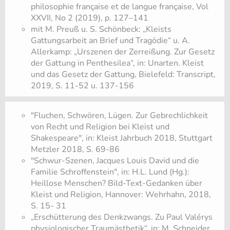
philosophie française et de langue française, Vol
XXVII, No 2 (2019), p. 127–141
mit M. Preuß u. S. Schönbeck: „Kleists
Gattungsarbeit an Brief und Tragödie“ u. A.
Allerkamp: „Urszenen der Zerreißung. Zur Gesetz
der Gattung in Penthesilea“, in: Unarten. Kleist
und das Gesetz der Gattung, Bielefeld: Transcript,
2019, S. 11-52 u. 137-156
"Fluchen, Schwören, Lügen. Zur Gebrechlichkeit
von Recht und Religion bei Kleist und
Shakespeare", in: Kleist Jahrbuch 2018, Stuttgart
Metzler 2018, S. 69-86
"Schwur-Szenen, Jacques Louis David und die
Familie Schroffenstein", in: H.L. Lund (Hg.):
Heillose Menschen? Bild-Text-Gedanken über
Kleist und Religion, Hannover: Wehrhahn, 2018,
S. 15- 31
„Erschütterung des Denkzwangs. Zu Paul Valérys
physiologischer Traumästhetik“, in: M. Schneider,