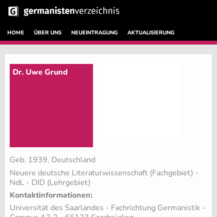
HOME
ÜBER UNS
NEUEINTRAGUNG
AKTUALISIERUNG
Dr. Uwe Grund
Geb. 1939, Deutschland
Neuere deutsche Literaturwissenschaft (Fachgebiet)
-
NdL - DID (Lehrgebiet)
Kontaktinformationen:
Universität des Saarlandes - Fachrichtung Germanistik -