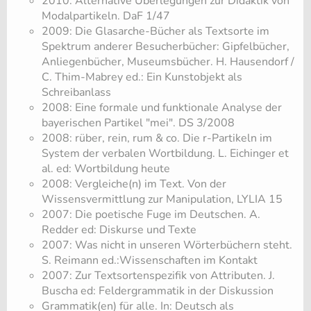
2010: Alternative Überlegungen zur Didaktik von
Modalpartikeln. DaF 1/47
2009: Die Glasarche-Bücher als Textsorte im
Spektrum anderer Besucherbücher: Gipfelbücher,
Anliegenbücher, Museumsbücher. H. Hausendorf /
C. Thim-Mabrey ed.: Ein Kunstobjekt als
Schreibanlass
2008: Eine formale und funktionale Analyse der
bayerischen Partikel "mei". DS 3/2008
2008: rüber, rein, rum & co. Die r-Partikeln im
System der verbalen Wortbildung. L. Eichinger et
al. ed: Wortbildung heute
2008: Vergleiche(n) im Text. Von der
Wissensvermittlung zur Manipulation, LYLIA 15
2007: Die poetische Fuge im Deutschen. A.
Redder ed: Diskurse und Texte
2007: Was nicht in unseren Wörterbüchern steht.
S. Reimann ed.:Wissenschaften im Kontakt
2007: Zur Textsortenspezifik von Attributen. J.
Buscha ed: Feldergrammatik in der Diskussion
​Grammatik(en) für alle. In: Deutsch als