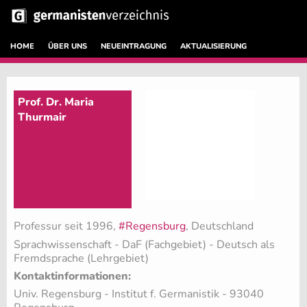
HOME
ÜBER UNS
NEUEINTRAGUNG
AKTUALISIERUNG
Prof. Dr. Maria
Thurmair
Professur seit 1996,
#Regensburg
, Deutschland
Sprachwissenschaft - DaF (Fachgebiet)
- Deutsch als
Fremdsprache (Lehrgebiet)
Kontaktinformationen:
Univ. Regensburg - Institut f. Germanistik - 93040