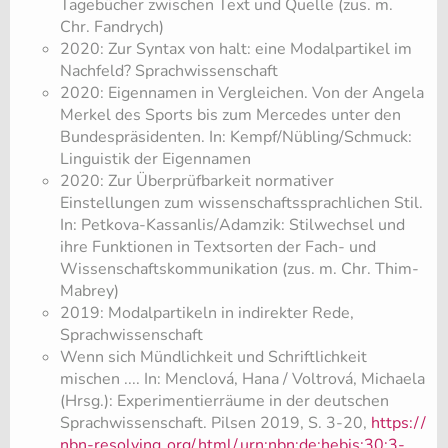
Tagebücher zwischen Text und Quelle (zus. m.
Chr. Fandrych)
2020: Zur Syntax von halt: eine Modalpartikel im
Nachfeld? Sprachwissenschaft
2020: Eigennamen in Vergleichen. Von der Angela
Merkel des Sports bis zum Mercedes unter den
Bundespräsidenten. In: Kempf/Nübling/Schmuck:
Linguistik der Eigennamen
2020: Zur Überprüfbarkeit normativer
Einstellungen zum wissenschaftssprachlichen Stil.
In: Petkova-Kassanlis/Adamzik: Stilwechsel und
ihre Funktionen in Textsorten der Fach- und
Wissenschaftskommunikation (zus. m. Chr. Thim-
Mabrey)
2019: Modalpartikeln in indirekter Rede,
Sprachwissenschaft
​Wenn sich Mündlichkeit und Schriftlichkeit
mischen .... In: Menclová, Hana / Voltrová, Michaela
(Hrsg.): Experimentierräume in der deutschen
Sprachwissenschaft. Pilsen 2019, S. 3-20,
https:/
/
nbn-resolving.
org/
html/
urn:nbn:de:hebis:30:3-