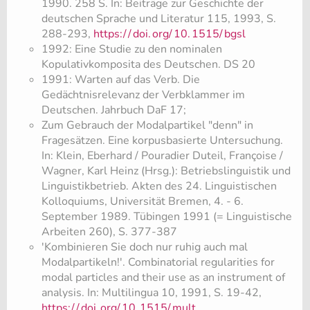
1990. 258 S. In: Beiträge zur Geschichte der
deutschen Sprache und Literatur 115, 1993, S.
288-293,
https:/
/
doi.
org/
10.
1515/
bgsl
1992: Eine Studie zu den nominalen
Kopulativkomposita des Deutschen. DS 20
1991: Warten auf das Verb. Die
Gedächtnisrelevanz der Verbklammer im
Deutschen. Jahrbuch DaF 17;
​Zum Gebrauch der Modalpartikel "denn" in
Fragesätzen. Eine korpusbasierte Untersuchung.
In: Klein, Eberhard / Pouradier Duteil, Françoise /
Wagner, Karl Heinz (Hrsg.): Betriebslinguistik und
Linguistikbetrieb. Akten des 24. Linguistischen
Kolloquiums, Universität Bremen, 4. - 6.
September 1989. Tübingen 1991 (= Linguistische
Arbeiten 260), S. 377-387
​'Kombinieren Sie doch nur ruhig auch mal
Modalpartikeln!'. Combinatorial regularities for
modal particles and their use as an instrument of
analysis. In: Multilingua 10, 1991, S. 19-42,
https:/
/
doi.
org/
10.
1515/
mult