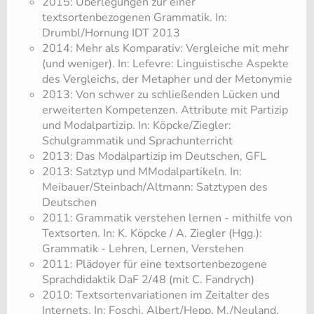
2015: Überlegungen zur einer
textsortenbezogenen Grammatik. In:
Drumbl/Hornung IDT 2013
2014: Mehr als Komparativ: Vergleiche mit mehr
(und weniger). In: Lefevre: Linguistische Aspekte
des Vergleichs, der Metapher und der Metonymie
2013: Von schwer zu schließenden Lücken und
erweiterten Kompetenzen. Attribute mit Partizip
und Modalpartizip. In: Köpcke/Ziegler:
Schulgrammatik und Sprachunterricht
2013: Das Modalpartizip im Deutschen, GFL
2013: Satztyp und MModalpartikeln. In:
Meibauer/Steinbach/Altmann: Satztypen des
Deutschen
2011: Grammatik verstehen lernen - mithilfe von
Textsorten. In: K. Köpcke / A. Ziegler (Hgg.):
Grammatik - Lehren, Lernen, Verstehen
2011: Plädoyer für eine textsortenbezogene
Sprachdidaktik DaF 2/48 (mit C. Fandrych)
2010: Textsortenvariationen im Zeitalter des
Internets. In: Foschi, Albert/Hepp, M./Neuland,