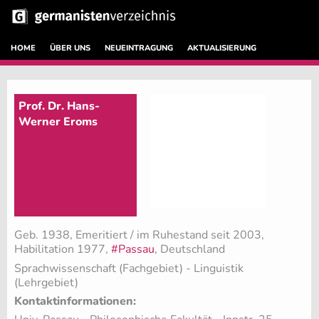
HOME
ÜBER UNS
NEUEINTRAGUNG
AKTUALISIERUNG
Prof. Dr. Hans-
Werner Eroms
Geb. 1938, Emeritiert / im Ruhestand seit 2003,
Habilitation 1977,
#Passau
, Deutschland
Sprachwissenschaft (Fachgebiet)
- Linguistik
(Lehrgebiet)
Kontaktinformationen: