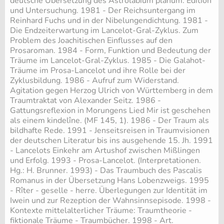
deutsche Übersetzung des Astrolabium planum. Edition
und Untersuchung. 1981 - Der Reichsuntergang im
Reinhard Fuchs und in der Nibelungendichtung. 1981 -
Die Endzeiterwartung im Lancelot-Gral-Zyklus. Zum
Problem des Joachitischen Einflusses auf den
Prosaroman. 1984 - Form, Funktion und Bedeutung der
Träume im Lancelot-Gral-Zyklus. 1985 - Die Galahot-
Träume im Prosa-Lancelot und ihre Rolle bei der
Zyklusbildung. 1986 - Aufruf zum Widerstand.
Agitation gegen Herzog Ulrich von Württemberg in dem
Traumtraktat von Alexander Seitz. 1986 -
Gattungsreflexion in Morungens Lied Mir ist geschehen
als einem kindelîne. (MF 145, 1). 1986 - Der Traum als
bildhafte Rede. 1991 - Jenseitsreisen in Traumvisionen
der deutschen Literatur bis ins ausgehende 15. Jh. 1991
- Lancelots Einkehr am Artushof zwischen Mißlingen
und Erfolg. 1993 - Prosa-Lancelot. (Interpretationen.
Hg.: H. Brunner. 1993) - Das Traumbuch des Pascalis
Romanus in der Übersetzung Hans Lobenzweigs. 1995
- Rîter - geselle - herre. Überlegungen zur Identität im
Iwein und zur Rezeption der Wahnsinnsepisode. 1998 -
Kontexte mittelalterlicher Träume: Traumtheorie -
fiktionale Träume - Traumbücher. 1998 - Art.