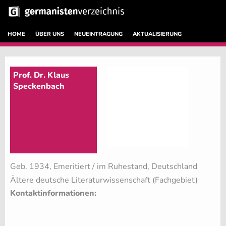
HOME
ÜBER UNS
NEUEINTRAGUNG
AKTUALISIERUNG
Prof. Dr. Klaus
Speckenbach
Geb. 1934, Emeritiert / im Ruhestand, Deutschland
Ältere deutsche Literaturwissenschaft (Fachgebiet)
Kontaktinformationen: