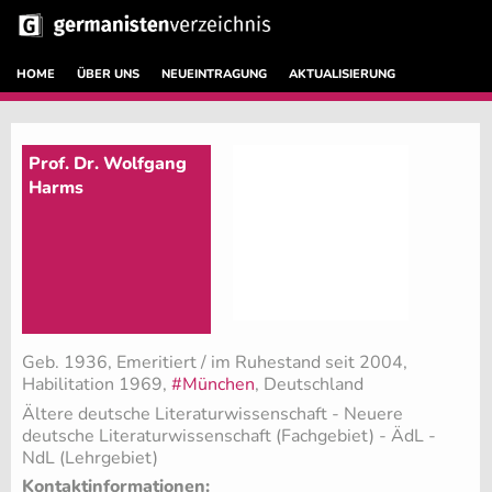
HOME
ÜBER UNS
NEUEINTRAGUNG
AKTUALISIERUNG
Prof. Dr. Wolfgang
Harms
Geb. 1936, Emeritiert / im Ruhestand seit 2004,
Habilitation 1969,
#München
, Deutschland
Ältere deutsche Literaturwissenschaft - Neuere
deutsche Literaturwissenschaft (Fachgebiet)
- ÄdL -
NdL (Lehrgebiet)
Kontaktinformationen: