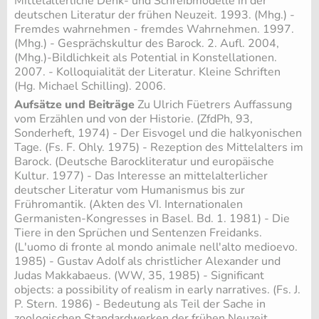
Mittelalterliche Denk- und Schreibmodelle in der
deutschen Literatur der frühen Neuzeit. 1993. (Mhg.) -
Fremdes wahrnehmen - fremdes Wahrnehmen. 1997.
(Mhg.) - Gesprächskultur des Barock. 2. Aufl. 2004,
(Mhg.)-Bildlichkeit als Potential in Konstellationen.
2007. - Kolloquialität der Literatur. Kleine Schriften
(Hg. Michael Schilling). 2006.
Aufsätze und Beiträge
Zu Ulrich Füetrers Auffassung
vom Erzählen und von der Historie. (ZfdPh, 93,
Sonderheft, 1974) - Der Eisvogel und die halkyonischen
Tage. (Fs. F. Ohly. 1975) - Rezeption des Mittelalters im
Barock. (Deutsche Barockliteratur und europäische
Kultur. 1977) - Das Interesse an mittelalterlicher
deutscher Literatur vom Humanismus bis zur
Frühromantik. (Akten des VI. Internationalen
Germanisten-Kongresses in Basel. Bd. 1. 1981) - Die
Tiere in den Sprüchen und Sentenzen Freidanks.
(L'uomo di fronte al mondo animale nell'alto medioevo.
1985) - Gustav Adolf als christlicher Alexander und
Judas Makkabaeus. (WW, 35, 1985) - Significant
objects: a possibility of realism in early narratives. (Fs. J.
P. Stern. 1986) - Bedeutung als Teil der Sache in
zoologischen Standardwerken der frühen Neuzeit.