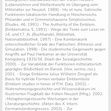
(Lebenslehren und Weltentwürfe im Übergang vom
Mittelalter zur Neuzeit. 1989) - Hic et nunc. Satirische
Funktionen lokalisierter Handlung in Moscheroschs
Philander und in Grimmelshausens Simplicissimus.
(Etudes, 46, 1991) - The Authority of the Emblem.
(Emblematica, 5, 1991) - Wege der Texte zum Leser im
16. und 17. Jh. (Buchhandel, Bibliothek,
Nationalbibliothek. 1997) - Eine Kombinatorik
unterschiedlicher Grade des Faktischen. (Mimesis und
Simulation. 1998) - Die studentische Gegenwehr gegen
Angriffe auf Paul Hankamer an der Universität
Königsberg 1935/36. (Nach der Sozialgeschichte.
2000). - Zur Variabilität der Funktionen mittelalterlich
geprägter Bildlichkeit im Barock. (Vox, sermo, res.)
2001. - Einige Embleme Julius Wilhelm Zincgref als
Basis für hybride Formen verbaler Emblemteile
(Emblem studies in honor of P.M. Daly. 2002). -
Wahrnehmungsgeschichte und Wissensdiskurs im
illustrierten Flugblatt der frühen Neuzeit (Mhg.). 2002.
-Metapherngesteuerte Wertungen in der
Literaturgeschichte. (Akten des X. Intern.
Germanistenkongresses. 2003). - Zur