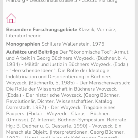
Marburg - Deutschhausstraße 3 - 35032 Marburg
Besondere Forschungsgebiete
Klassik; Vormärz;
Literaturtheorie
Monographien
Schillers Wallenstein. 1976
Aufsätze und Beiträge
Der "ökonomische Tod": Armut
und Arbeit in Georg Büchners Woyzeck. (BüchnerJb, 4,
1984) - Militär und Justiz in Büchners Woyzeck. (Ebda.)
- "Herrschende Ideen": Die Rolle der Ideologie,
Indoktrination und Desorientierung in Büchners
Woyzeck. (BüchnerJb, 5, 1985) - Der Menschenversuch:
Die Rolle der Wissenschaft in Büchners Woyzeck.
(Ebda.) - Der historische Woyzeck. (Georg Büchner.
Revolutionär, Dichter, Wissenschaftler. Katalog
Darmstadt. 1987) - Der Woyzeck. Tragödie eines
Paupers. (Ebda.) - Woyzeck - Clarus - Büchner.
(Umrisse). (2. Internat. Büchner-Symposium. Referate.
Hg.: B. Dedner u. G. Oesterle. 1990) - Woyzeck. Ein
Mensch als Objekt. (Interpretationen. Georg Büchner.