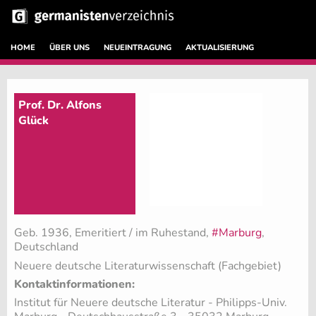
HOME
ÜBER UNS
NEUEINTRAGUNG
AKTUALISIERUNG
Prof. Dr. Alfons
Glück
Geb. 1936, Emeritiert / im Ruhestand,
#Marburg
,
Deutschland
Neuere deutsche Literaturwissenschaft (Fachgebiet)
Kontaktinformationen:
Institut für Neuere deutsche Literatur - Philipps-Univ.