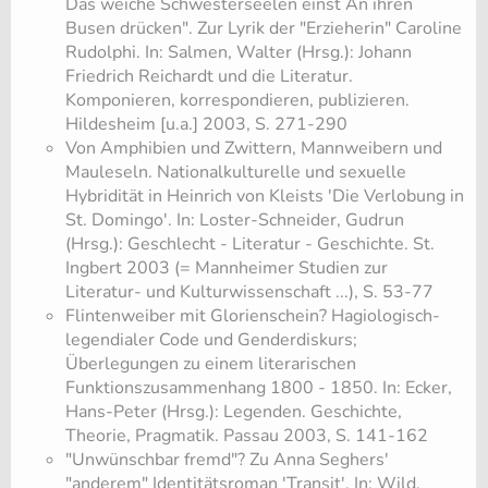
Das weiche Schwesterseelen einst An ihren
Busen drücken". Zur Lyrik der "Erzieherin" Caroline
Rudolphi. In: Salmen, Walter (Hrsg.): Johann
Friedrich Reichardt und die Literatur.
Komponieren, korrespondieren, publizieren.
Hildesheim [u.a.] 2003, S. 271-290
​Von Amphibien und Zwittern, Mannweibern und
Mauleseln. Nationalkulturelle und sexuelle
Hybridität in Heinrich von Kleists 'Die Verlobung in
St. Domingo'. In: Loster-Schneider, Gudrun
(Hrsg.): Geschlecht - Literatur - Geschichte. St.
Ingbert 2003 (= Mannheimer Studien zur
Literatur- und Kulturwissenschaft ...), S. 53-77
​Flintenweiber mit Glorienschein? Hagiologisch-
legendialer Code und Genderdiskurs;
Überlegungen zu einem literarischen
Funktionszusammenhang 1800 - 1850. In: Ecker,
Hans-Peter (Hrsg.): Legenden. Geschichte,
Theorie, Pragmatik. Passau 2003, S. 141-162
​"Unwünschbar fremd"? Zu Anna Seghers'
"anderem" Identitätsroman 'Transit'. In: Wild,