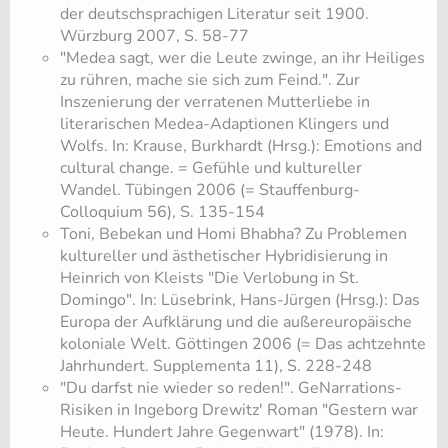
der deutschsprachigen Literatur seit 1900.
Würzburg 2007, S. 58-77
​"Medea sagt, wer die Leute zwinge, an ihr Heiliges
zu rühren, mache sie sich zum Feind.". Zur
Inszenierung der verratenen Mutterliebe in
literarischen Medea-Adaptionen Klingers und
Wolfs. In: Krause, Burkhardt (Hrsg.): Emotions and
cultural change. = Gefühle und kultureller
Wandel. Tübingen 2006 (= Stauffenburg-
Colloquium 56), S. 135-154
​Toni, Bebekan und Homi Bhabha? Zu Problemen
kultureller und ästhetischer Hybridisierung in
Heinrich von Kleists "Die Verlobung in St.
Domingo". In: Lüsebrink, Hans-Jürgen (Hrsg.): Das
Europa der Aufklärung und die außereuropäische
koloniale Welt. Göttingen 2006 (= Das achtzehnte
Jahrhundert. Supplementa 11), S. 228-248
​"Du darfst nie wieder so reden!". GeNarrations-
Risiken in Ingeborg Drewitz' Roman "Gestern war
Heute. Hundert Jahre Gegenwart" (1978). In: