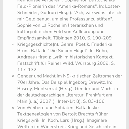
Kenntnisse verlieren". Sophie von La Roche als
Feld-Pionierin des "Amerika-Romans". In: Loster-
Schneider, Gudrun (Hrsg.): "Ach, wie wünschte ich
mir Geld genug, um eine Professur zu stiften".
Sophie von La Roche im literarischen und
kulturpolitischen Feld von Aufklärung und
Empfindsamkeit. Tübingen 2010, S. 190-209
​Kriegsgeschichte(n), Genre, Poetik. Friederike
Bruns Ballade "Die Sieben Hügel". In: Böhn,
Andreas (Hrsg.): Lyrik im historischen Kontext.
Festschrift für Reiner Wild. Würzburg 2009, S.
117-132
​Gender und Macht im NS-kritischen Zeitroman der
70er Jahre. Das Beispiel Ingeborg Drewitz. In:
Bascoy, Montserrat (Hrsg.): Gender und Macht in
der deutschsprachigen Literatur. Frankfurt am
Main [u.a.] 2007 (= Inter-Lit 8), S. 83-106
​Von Weibern und Soldaten. Balladeske
Textgenealogien von Bertolt Brechts früher
Kriegslyrik. In: Koch, Lars (Hrsg.): Imaginäre
Welten im Widerstreit. Krieg und Geschichte in