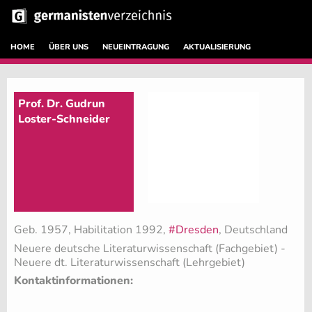
HOME
ÜBER UNS
NEUEINTRAGUNG
AKTUALISIERUNG
Prof. Dr. Gudrun
Loster-Schneider
Geb. 1957, Habilitation 1992,
#Dresden
, Deutschland
Neuere deutsche Literaturwissenschaft (Fachgebiet)
-
Neuere dt. Literaturwissenschaft (Lehrgebiet)
Kontaktinformationen: