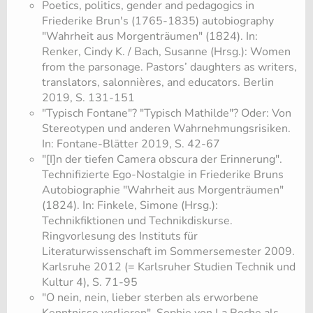
​Poetics, politics, gender and pedagogics in
Friederike Brun's (1765-1835) autobiography
"Wahrheit aus Morgenträumen" (1824). In:
Renker, Cindy K. / Bach, Susanne (Hrsg.): Women
from the parsonage. Pastors’ daughters as writers,
translators, salonnières, and educators. Berlin
2019, S. 131-151
​"Typisch Fontane"? "Typisch Mathilde"? Oder: Von
Stereotypen und anderen Wahrnehmungsrisiken.
In: Fontane-Blätter 2019, S. 42-67
​"[I]n der tiefen Camera obscura der Erinnerung".
Technifizierte Ego-Nostalgie in Friederike Bruns
Autobiographie "Wahrheit aus Morgenträumen"
(1824). In: Finkele, Simone (Hrsg.):
Technikfiktionen und Technikdiskurse.
Ringvorlesung des Instituts für
Literaturwissenschaft im Sommersemester 2009.
Karlsruhe 2012 (= Karlsruher Studien Technik und
Kultur 4), S. 71-95
​"O nein, nein, lieber sterben als erworbene