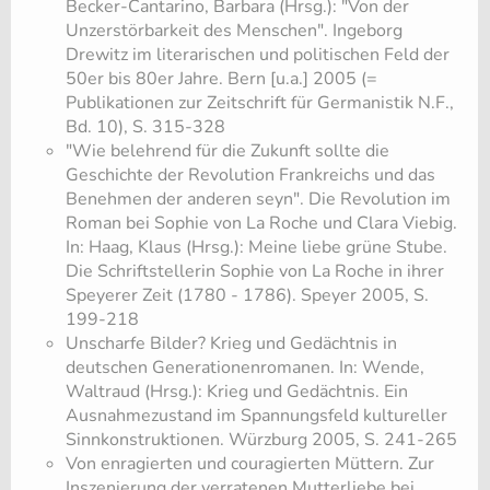
Becker-Cantarino, Barbara (Hrsg.): "Von der
Unzerstörbarkeit des Menschen". Ingeborg
Drewitz im literarischen und politischen Feld der
50er bis 80er Jahre. Bern [u.a.] 2005 (=
Publikationen zur Zeitschrift für Germanistik N.F.,
Bd. 10), S. 315-328
​"Wie belehrend für die Zukunft sollte die
Geschichte der Revolution Frankreichs und das
Benehmen der anderen seyn". Die Revolution im
Roman bei Sophie von La Roche und Clara Viebig.
In: Haag, Klaus (Hrsg.): Meine liebe grüne Stube.
Die Schriftstellerin Sophie von La Roche in ihrer
Speyerer Zeit (1780 - 1786). Speyer 2005, S.
199-218
​Unscharfe Bilder? Krieg und Gedächtnis in
deutschen Generationenromanen. In: Wende,
Waltraud (Hrsg.): Krieg und Gedächtnis. Ein
Ausnahmezustand im Spannungsfeld kultureller
Sinnkonstruktionen. Würzburg 2005, S. 241-265
​Von enragierten und couragierten Müttern. Zur
Inszenierung der verratenen Mutterliebe bei