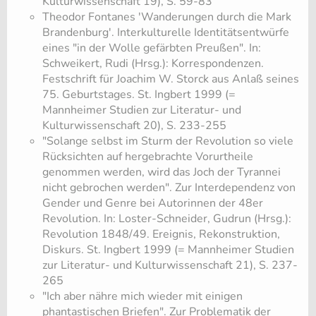
Kulturwissenschaft 19), S. 59-83
​Theodor Fontanes 'Wanderungen durch die Mark
Brandenburg'. Interkulturelle Identitätsentwürfe
eines "in der Wolle gefärbten Preußen". In:
Schweikert, Rudi (Hrsg.): Korrespondenzen.
Festschrift für Joachim W. Storck aus Anlaß seines
75. Geburtstages. St. Ingbert 1999 (=
Mannheimer Studien zur Literatur- und
Kulturwissenschaft 20), S. 233-255
​"Solange selbst im Sturm der Revolution so viele
Rücksichten auf hergebrachte Vorurtheile
genommen werden, wird das Joch der Tyrannei
nicht gebrochen werden". Zur Interdependenz von
Gender und Genre bei Autorinnen der 48er
Revolution. In: Loster-Schneider, Gudrun (Hrsg.):
Revolution 1848/49. Ereignis, Rekonstruktion,
Diskurs. St. Ingbert 1999 (= Mannheimer Studien
zur Literatur- und Kulturwissenschaft 21), S. 237-
265
​"Ich aber nähre mich wieder mit einigen
phantastischen Briefen". Zur Problematik der