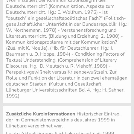
Wohin steuert der Kommunikationsbegriff den
Deutschunterricht? (Kommunikation. Aspekte zum
Deutschunterricht. Hg.: E. Wolfrum. 1975) - Ist
"deutsch" ein gesellschaftspolitisches Fach?" (Politisch-
gesellschaftlicher Unterricht in der Bundesrepublik. Hg.:
W. Northemann. 1978) - Verstehensforschung und
Literaturunterricht. (Bildung und Erziehung, 2, 1980) -
Kommunikationsprobleme mit der Kommunikation?
(Zus. mit K. Noelle). (Hb. für Deutschlehrer. Hg.: J.
Baurmann u. O. Hoppe. 1984) - Conditioning Factors of
Textual Understanding. (Comprehension of Literary
Discourse. Hg.: D. Meutsch u. R. Viehoff. 1989) -
Perspektivgewißheit versus Krisenbewußtsein. Zur
Rolle und Funktion der Literatur in den zwei ehemaligen
deutschen Staaten. (Kultur und Gesellschaft.
Lüneburger Universitätsschriften Bd. 4. Hg.: H. Sahner.
1992)
Zusätzliche Kurzinformationen
Historischer Eintrag,
der im Germanistenverzeichnis des Jahres 1999 in
Lüneburg verzeichnet war.
Letzte Aktualisierung: Nicht aktualisiert seit 1999