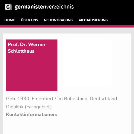
HOME
ÜBER UNS
NEUEINTRAGUNG
AKTUALISIERUNG
Prof. Dr. Werner
Schlotthaus
Geb. 1930, Emeritiert / im Ruhestand, Deutschland
Didaktik (Fachgebiet)
Kontaktinformationen: