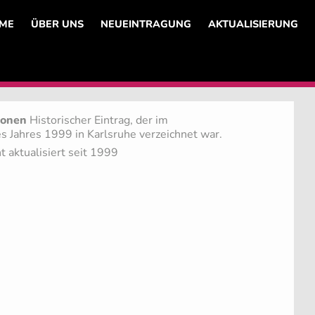
ME
ÜBER UNS
NEUEINTRAGUNG
AKTUALISIERUNG
ionen
Historischer Eintrag, der im
s Jahres 1999 in Karlsruhe verzeichnet war.
t aktualisiert seit 1999