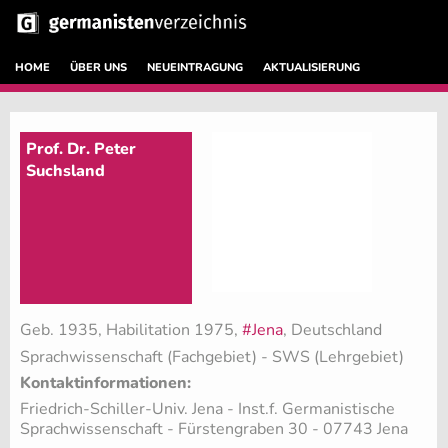
HOME
ÜBER UNS
NEUEINTRAGUNG
AKTUALISIERUNG
Prof. Dr. Peter
Suchsland
Geb. 1935, Habilitation 1975,
#Jena
, Deutschland
Sprachwissenschaft (Fachgebiet)
- SWS (Lehrgebiet)
Kontaktinformationen:
Friedrich-Schiller-Univ. Jena - Inst.f. Germanistische
Sprachwissenschaft - Fürstengraben 30 - 07743 Jena