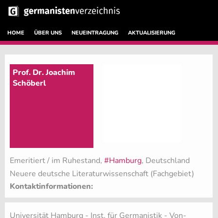
HOME
ÜBER UNS
NEUEINTRAGUNG
AKTUALISIERUNG
Prof. Dr. Joachim
Schöberl
Emeritiert / im Ruhestand,
#Hamburg
, Deutschland
Neuere deutsche Literaturwissenschaft (Fachgebiet)
Kontaktinformationen:
Universität Hamburg - Inst. für Germanistik - Von-