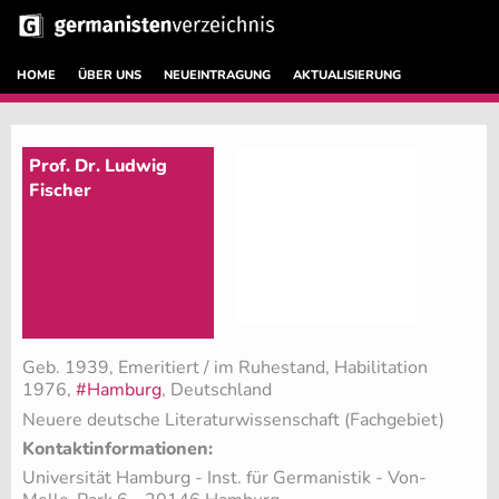
HOME
ÜBER UNS
NEUEINTRAGUNG
AKTUALISIERUNG
Prof. Dr. Ludwig
Fischer
Geb. 1939, Emeritiert / im Ruhestand, Habilitation
1976,
#Hamburg
, Deutschland
Neuere deutsche Literaturwissenschaft (Fachgebiet)
Kontaktinformationen:
Universität Hamburg - Inst. für Germanistik - Von-