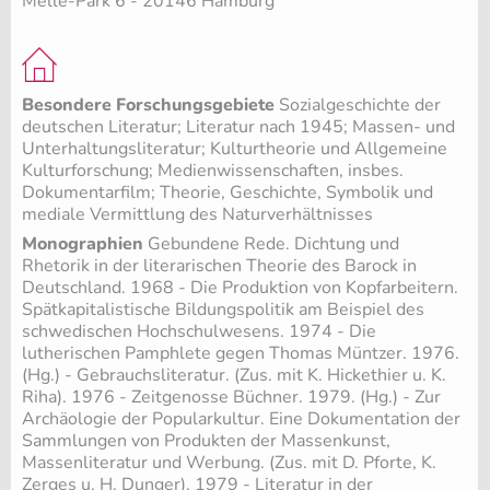
Melle-Park 6 - 20146 Hamburg
Besondere Forschungsgebiete
Sozialgeschichte der
deutschen Literatur; Literatur nach 1945; Massen- und
Unterhaltungsliteratur; Kulturtheorie und Allgemeine
Kulturforschung; Medienwissenschaften, insbes.
Dokumentarfilm; Theorie, Geschichte, Symbolik und
mediale Vermittlung des Naturverhältnisses
Monographien
Gebundene Rede. Dichtung und
Rhetorik in der literarischen Theorie des Barock in
Deutschland. 1968 - Die Produktion von Kopfarbeitern.
Spätkapitalistische Bildungspolitik am Beispiel des
schwedischen Hochschulwesens. 1974 - Die
lutherischen Pamphlete gegen Thomas Müntzer. 1976.
(Hg.) - Gebrauchsliteratur. (Zus. mit K. Hickethier u. K.
Riha). 1976 - Zeitgenosse Büchner. 1979. (Hg.) - Zur
Archäologie der Popularkultur. Eine Dokumentation der
Sammlungen von Produkten der Massenkunst,
Massenliteratur und Werbung. (Zus. mit D. Pforte, K.
Zerges u. H. Dunger). 1979 - Literatur in der