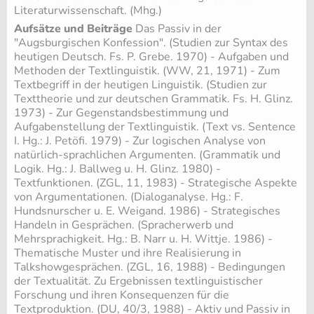
Literaturwissenschaft. (Mhg.)
Aufsätze und Beiträge
Das Passiv in der
"Augsburgischen Konfession". (Studien zur Syntax des
heutigen Deutsch. Fs. P. Grebe. 1970) - Aufgaben und
Methoden der Textlinguistik. (WW, 21, 1971) - Zum
Textbegriff in der heutigen Linguistik. (Studien zur
Texttheorie und zur deutschen Grammatik. Fs. H. Glinz.
1973) - Zur Gegenstandsbestimmung und
Aufgabenstellung der Textlinguistik. (Text vs. Sentence
I. Hg.: J. Petöfi. 1979) - Zur logischen Analyse von
natürlich-sprachlichen Argumenten. (Grammatik und
Logik. Hg.: J. Ballweg u. H. Glinz. 1980) -
Textfunktionen. (ZGL, 11, 1983) - Strategische Aspekte
von Argumentationen. (Dialoganalyse. Hg.: F.
Hundsnurscher u. E. Weigand. 1986) - Strategisches
Handeln in Gesprächen. (Spracherwerb und
Mehrsprachigkeit. Hg.: B. Narr u. H. Wittje. 1986) -
Thematische Muster und ihre Realisierung in
Talkshowgesprächen. (ZGL, 16, 1988) - Bedingungen
der Textualität. Zu Ergebnissen textlinguistischer
Forschung und ihren Konsequenzen für die
Textproduktion. (DU, 40/3, 1988) - Aktiv und Passiv in