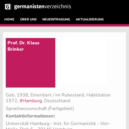
HOME
ÜBER UNS
NEUEINTRAGUNG
AKTUALISIERUNG
Prof. Dr. Klaus
Brinker
Geb. 1938, Emeritiert / im Ruhestand, Habilitation
1972,
#Hamburg
, Deutschland
Sprachwissenschaft (Fachgebiet)
Kontaktinformationen:
Universität Hamburg - Inst. für Germanistik - Von-