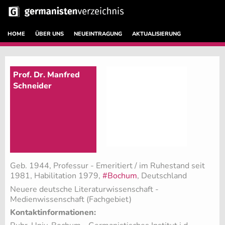
HOME
ÜBER UNS
NEUEINTRAGUNG
AKTUALISIERUNG
Prof. Dr. Manfred
Schneider
Geb. 1944, Professur - Emeritiert / im Ruhestand seit
1981, Habilitation 1979,
#Bochum
, Deutschland
Neuere deutsche Literaturwissenschaft -
Medienwissenschaft (Fachgebiet)
Kontaktinformationen: