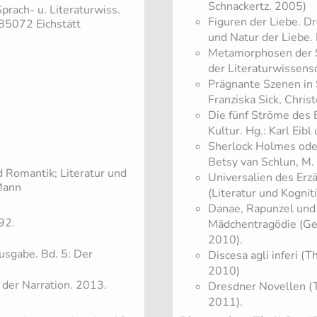
Schnackertz. 2005)
Sprach- u. Literaturwiss.
Figuren der Liebe. Dr
 85072 Eichstätt
und Natur der Liebe. 
Metamorphosen der Sa
der Literaturwissensc
Prägnante Szenen in S
Franziska Sick, Chris
Die fünf Ströme des 
Kultur. Hg.: Karl Eibl
Sherlock Holmes oder
Betsy van Schlun, M
d Romantik; Literatur und
Universalien des Erz
Mann
(Literatur und Kogni
Danae, Rapunzel und 
92.
Mädchentragödie (Gew
2010).
sgabe. Bd. 5: Der
Discesa agli inferi 
2010)
 der Narration. 2013.
Dresdner Novellen (T
2011).