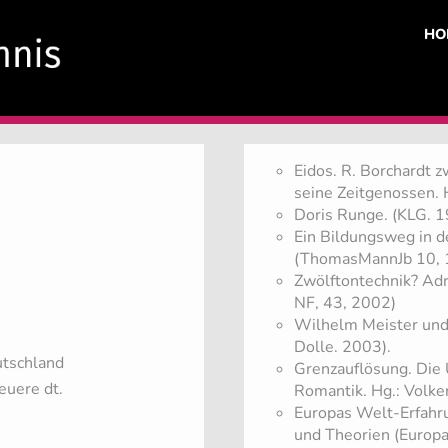
HO
Eidos. R. Borchardt 
seine Zeitgenossen. 
Doris Runge. (KLG. 
Ein Bildungsweg in d
(ThomasMannJb 10, 
Zwölftontechnik? Ad
NF, 43, 2002)
Wilhelm Meister und
Dolle. 2003).
utschland
Grenzauflösung. Die
euere dt.
Romantik. Hg.: Volke
Europas Welt-Erfahr
und Theorien (Europa 