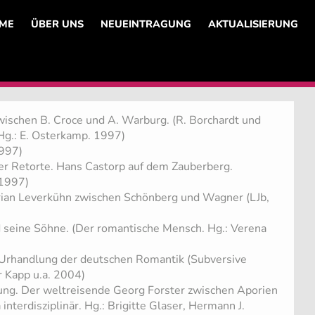
ME
ÜBER UNS
NEUEINTRAGUNG
AKTUALISIERUNG
zwischen B. Croce und A. Warburg. (R. Borchardt und
Hg.: E. Osterkamp. 1997)
1997)
er Retorte. Hans Castorp auf dem Zauberberg.
1997)
rian Leverkühn zwischen Schönberg und Wagner (LJb,
 seine Söhne. (Der romantische Mensch. Hg.: Verena
 Urhandlung der deutschen Romantik (Subversive
r Kapp u.a. 2004)
ung. Der weltreisende Georg Forster zwischen Aporien
interdisziplinär. Hg.: Brigitte Glaser, Hermann J.