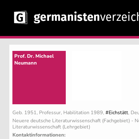
Prof. Dr. Michael
Neumann
Geb. 1951, Professur, Habilitation 1989,
#Eichstätt
, De
Neuere deutsche Literaturwissenschaft (Fachgebiet)
- N
Literaturwissenschaft (Lehrgebiet)
Kontaktinformationen: