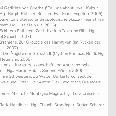
ei Gedichte von Goethe ("Tell me about love". Kultur
Hg.: Birgitt Röttger-Rössler, Eva-Maria Engelen. 2006)
ge. Eine literaturanthropologische Skizze (Heuristiken
haft. Hg.: Uta Klein u.a. 2006)
chillers Balladen (Zeitlichkeit in Text und Bild. Hg.:
tof Schöch. 2007)
Erzählens. Zur Ökologie des Narrativen (Im Rücken der
 u.a. 2007)
 Die Ängste der Großstadt (Mythen Europas, Bd. 6. Hg.:
. Neumann. 2008)
ählens. Literaturwissenschaft und Anthropologie
tion. Hg.: Martin Huber, Simone Winko. 2009).
ihre Schwestern. Zu Walter Burkerts Konzept der
alt und Opfer. Hg.: Anton Bierl, Wolfgang Braungart.
(Thomas Mann. La Montagna Magica. Hg.: Luca Crescenzi.
ieck-Handbuch. Hg.: Claudia Stockinger, Stefan Scherer.