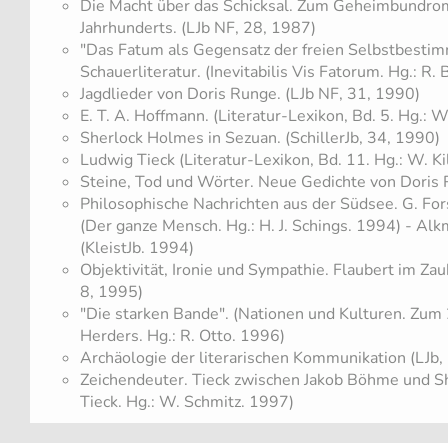
Die Macht über das Schicksal. Zum Geheimbundro
Jahrhunderts. (LJb NF, 28, 1987)
"Das Fatum als Gegensatz der freien Selbstbestim
Schauerliteratur. (Inevitabilis Vis Fatorum. Hg.: R.
Jagdlieder von Doris Runge. (LJb NF, 31, 1990)
E. T. A. Hoffmann. (Literatur-Lexikon, Bd. 5. Hg.: W
Sherlock Holmes in Sezuan. (SchillerJb, 34, 1990)
Ludwig Tieck (Literatur-Lexikon, Bd. 11. Hg.: W. Ki
Steine, Tod und Wörter. Neue Gedichte von Doris 
Philosophische Nachrichten aus der Südsee. G. For
(Der ganze Mensch. Hg.: H. J. Schings. 1994) - Al
(KleistJb. 1994)
Objektivität, Ironie und Sympathie. Flaubert im Z
8, 1995)
"Die starken Bande". (Nationen und Kulturen. Zum 
Herders. Hg.: R. Otto. 1996)
Archäologie der literarischen Kommunikation (LJb,
Zeichendeuter. Tieck zwischen Jakob Böhme und S
Tieck. Hg.: W. Schmitz. 1997)