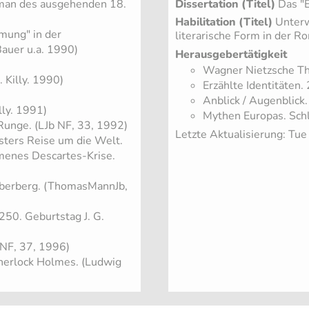
man des ausgehenden 18.
Dissertation (Titel)
Das "E
Habilitation (Titel)
Unterw
mung" in der
literarische Form in der R
 Bauer u.a. 1990)
Herausgebertätigkeit
Wagner Nietzsche Tho
. Killy. 1990)
Erzählte Identitäten.
Anblick / Augenblick
lly. 1991)
Mythen Europas. Schl
Runge. (LJb NF, 33, 1992)
Letzte Aktualisierung: Tu
sters Reise um die Welt.
kmenes Descartes-Krise.
auberberg. (ThomasMannJb,
250. Geburtstag J. G.
 NF, 37, 1996)
herlock Holmes. (Ludwig