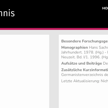
HO
Besondere Forschungsge
Monographien
Hans Sachs.
Jahrhundert. 1978. (Hg.) 
Neuzeit. Bd. I/1. 1996. (Hg
Aufsätze und Beiträge
Deu
Zusätzliche Kurzinformat
Germanistenverzeichnis des
Letzte Aktualisierung: Nich