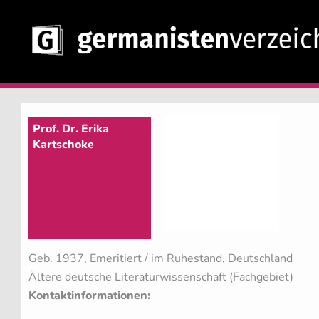
Prof. Dr. Erika
Kartschoke
Geb. 1937, Emeritiert / im Ruhestand, Deutschland
Ältere deutsche Literaturwissenschaft (Fachgebiet)
Kontaktinformationen: