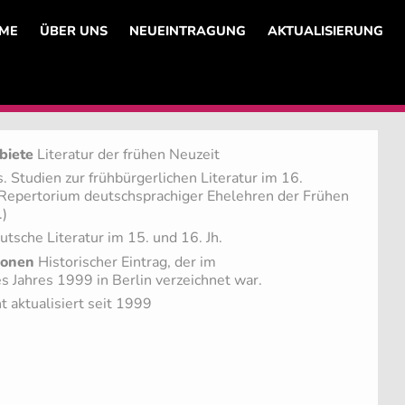
ME
ÜBER UNS
NEUEINTRAGUNG
AKTUALISIERUNG
biete
Literatur der frühen Neuzeit
 Studien zur frühbürgerlichen Literatur im 16.
- Repertorium deutschsprachiger Ehelehren der Frühen
.)
tsche Literatur im 15. und 16. Jh.
ionen
Historischer Eintrag, der im
 Jahres 1999 in Berlin verzeichnet war.
t aktualisiert seit 1999