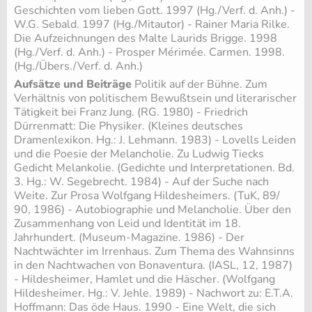
Geschichten vom lieben Gott. 1997 (Hg./Verf. d. Anh.) -
W.G. Sebald. 1997 (Hg./Mitautor) - Rainer Maria Rilke.
Die Aufzeichnungen des Malte Laurids Brigge. 1998
(Hg./Verf. d. Anh.) - Prosper Mérimée. Carmen. 1998.
(Hg./Übers./Verf. d. Anh.)
Aufsätze und Beiträge
Politik auf der Bühne. Zum
Verhältnis von politischem Bewußtsein und literarischer
Tätigkeit bei Franz Jung. (RG. 1980) - Friedrich
Dürrenmatt: Die Physiker. (Kleines deutsches
Dramenlexikon. Hg.: J. Lehmann. 1983) - Lovells Leiden
und die Poesie der Melancholie. Zu Ludwig Tiecks
Gedicht Melankolie. (Gedichte und Interpretationen. Bd.
3. Hg.: W. Segebrecht. 1984) - Auf der Suche nach
Weite. Zur Prosa Wolfgang Hildesheimers. (TuK, 89/
90, 1986) - Autobiographie und Melancholie. Über den
Zusammenhang von Leid und Identität im 18.
Jahrhundert. (Museum-Magazine. 1986) - Der
Nachtwächter im Irrenhaus. Zum Thema des Wahnsinns
in den Nachtwachen von Bonaventura. (IASL, 12, 1987)
- Hildesheimer, Hamlet und die Häscher. (Wolfgang
Hildesheimer. Hg.: V. Jehle. 1989) - Nachwort zu: E.T.A.
Hoffmann: Das öde Haus. 1990 - Eine Welt, die sich