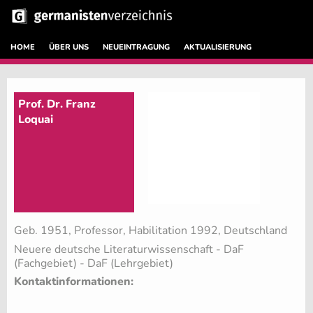
HOME
ÜBER UNS
NEUEINTRAGUNG
AKTUALISIERUNG
Prof. Dr. Franz
Loquai
Geb. 1951, Professor, Habilitation 1992, Deutschland
Neuere deutsche Literaturwissenschaft - DaF
(Fachgebiet)
- DaF (Lehrgebiet)
Kontaktinformationen: