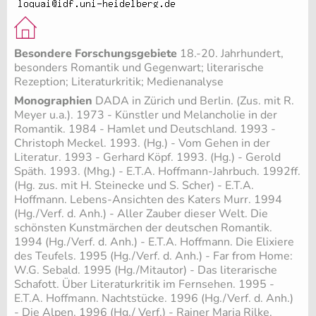
Besondere Forschungsgebiete
18.-20. Jahrhundert,
besonders Romantik und Gegenwart; literarische
Rezeption; Literaturkritik; Medienanalyse
Monographien
DADA in Zürich und Berlin. (Zus. mit R.
Meyer u.a.). 1973 - Künstler und Melancholie in der
Romantik. 1984 - Hamlet und Deutschland. 1993 -
Christoph Meckel. 1993. (Hg.) - Vom Gehen in der
Literatur. 1993 - Gerhard Köpf. 1993. (Hg.) - Gerold
Späth. 1993. (Mhg.) - E.T.A. Hoffmann-Jahrbuch. 1992ff.
(Hg. zus. mit H. Steinecke und S. Scher) - E.T.A.
Hoffmann. Lebens-Ansichten des Katers Murr. 1994
(Hg./Verf. d. Anh.) - Aller Zauber dieser Welt. Die
schönsten Kunstmärchen der deutschen Romantik.
1994 (Hg./Verf. d. Anh.) - E.T.A. Hoffmann. Die Elixiere
des Teufels. 1995 (Hg./Verf. d. Anh.) - Far from Home:
W.G. Sebald. 1995 (Hg./Mitautor) - Das literarische
Schafott. Über Literaturkritik im Fernsehen. 1995 -
E.T.A. Hoffmann. Nachtstücke. 1996 (Hg./Verf. d. Anh.)
- Die Alpen. 1996 (Hg./ Verf.) - Rainer Maria Rilke.