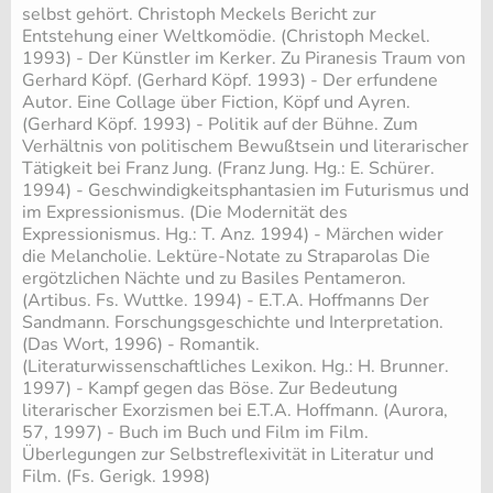
selbst gehört. Christoph Meckels Bericht zur
Entstehung einer Weltkomödie. (Christoph Meckel.
1993) - Der Künstler im Kerker. Zu Piranesis Traum von
Gerhard Köpf. (Gerhard Köpf. 1993) - Der erfundene
Autor. Eine Collage über Fiction, Köpf und Ayren.
(Gerhard Köpf. 1993) - Politik auf der Bühne. Zum
Verhältnis von politischem Bewußtsein und literarischer
Tätigkeit bei Franz Jung. (Franz Jung. Hg.: E. Schürer.
1994) - Geschwindigkeitsphantasien im Futurismus und
im Expressionismus. (Die Modernität des
Expressionismus. Hg.: T. Anz. 1994) - Märchen wider
die Melancholie. Lektüre-Notate zu Straparolas Die
ergötzlichen Nächte und zu Basiles Pentameron.
(Artibus. Fs. Wuttke. 1994) - E.T.A. Hoffmanns Der
Sandmann. Forschungsgeschichte und Interpretation.
(Das Wort, 1996) - Romantik.
(Literaturwissenschaftliches Lexikon. Hg.: H. Brunner.
1997) - Kampf gegen das Böse. Zur Bedeutung
literarischer Exorzismen bei E.T.A. Hoffmann. (Aurora,
57, 1997) - Buch im Buch und Film im Film.
Überlegungen zur Selbstreflexivität in Literatur und
Film. (Fs. Gerigk. 1998)