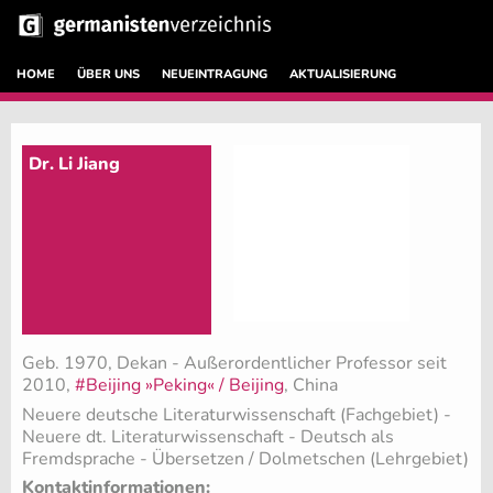
HOME
ÜBER UNS
NEUEINTRAGUNG
AKTUALISIERUNG
Dr. Li Jiang
Geb. 1970, Dekan - Außerordentlicher Professor seit
2010,
#Beijing »Peking« / Beijing
, China
Neuere deutsche Literaturwissenschaft (Fachgebiet)
-
Neuere dt. Literaturwissenschaft - Deutsch als
Fremdsprache - Übersetzen / Dolmetschen (Lehrgebiet)
Kontaktinformationen: