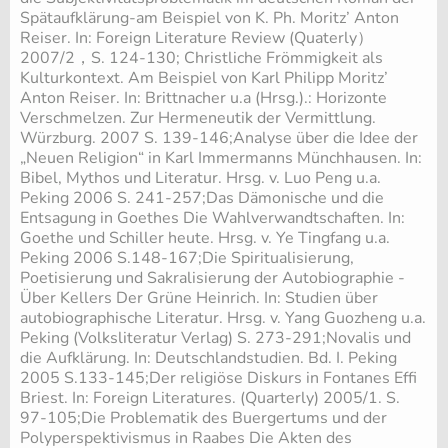
Spätaufklärung-am Beispiel von K. Ph. Moritz’ Anton
Reiser. In: Foreign Literature Review (Quaterly）
2007/2，S. 124-130; Christliche Frömmigkeit als
Kulturkontext. Am Beispiel von Karl Philipp Moritz’
Anton Reiser. In: Brittnacher u.a (Hrsg.).: Horizonte
Verschmelzen. Zur Hermeneutik der Vermittlung.
Würzburg. 2007 S. 139-146;Analyse über die Idee der
„Neuen Religion“ in Karl Immermanns Münchhausen. In:
Bibel, Mythos und Literatur. Hrsg. v. Luo Peng u.a.
Peking 2006 S. 241-257;Das Dämonische und die
Entsagung in Goethes Die Wahlverwandtschaften. In:
Goethe und Schiller heute. Hrsg. v. Ye Tingfang u.a.
Peking 2006 S.148-167;Die Spiritualisierung,
Poetisierung und Sakralisierung der Autobiographie -
Über Kellers Der Grüne Heinrich. In: Studien über
autobiographische Literatur. Hrsg. v. Yang Guozheng u.a.
Peking (Volksliteratur Verlag) S. 273-291;Novalis und
die Aufklärung. In: Deutschlandstudien. Bd. I. Peking
2005 S.133-145;Der religiöse Diskurs in Fontanes Effi
Briest. In: Foreign Literatures. (Quarterly) 2005/1. S.
97-105;Die Problematik des Buergertums und der
Polyperspektivismus in Raabes Die Akten des