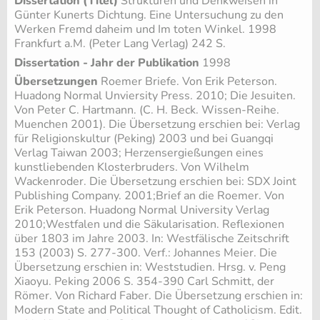
Dissertation (Titel)
Strukturen und Denkweisen in
Günter Kunerts Dichtung. Eine Untersuchung zu den
Werken Fremd daheim und Im toten Winkel. 1998
Frankfurt a.M. (Peter Lang Verlag) 242 S.
Dissertation - Jahr der Publikation
1998
Übersetzungen
Roemer Briefe. Von Erik Peterson.
Huadong Normal Unviersity Press. 2010; Die Jesuiten.
Von Peter C. Hartmann. (C. H. Beck. Wissen-Reihe.
Muenchen 2001). Die Übersetzung erschien bei: Verlag
für Religionskultur (Peking) 2003 und bei Guangqi
Verlag Taiwan 2003; Herzensergießungen eines
kunstliebenden Klosterbruders. Von Wilhelm
Wackenroder. Die Übersetzung erschien bei: SDX Joint
Publishing Company. 2001;Brief an die Roemer. Von
Erik Peterson. Huadong Normal University Verlag
2010;Westfalen und die Säkularisation. Reflexionen
über 1803 im Jahre 2003. In: Westfälische Zeitschrift
153 (2003) S. 277-300. Verf.: Johannes Meier. Die
Übersetzung erschien in: Weststudien. Hrsg. v. Peng
Xiaoyu. Peking 2006 S. 354-390 Carl Schmitt, der
Römer. Von Richard Faber. Die Übersetzung erschien in:
Modern State and Political Thought of Catholicism. Edit.