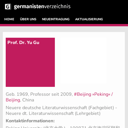
HOME
ÜBER UNS
NEUEINTRAGUNG
AKTUALISIERUNG
Prof. Dr. Yu Gu
Geb. 1969, Professor seit 2009,
#Beijing »Peking« /
Beijing
, China
Neuere deutsche Literaturwissenschaft (Fachgebiet)
-
Neuere dt. Literaturwissenschaft (Lehrgebiet)
Kontaktinformationen: