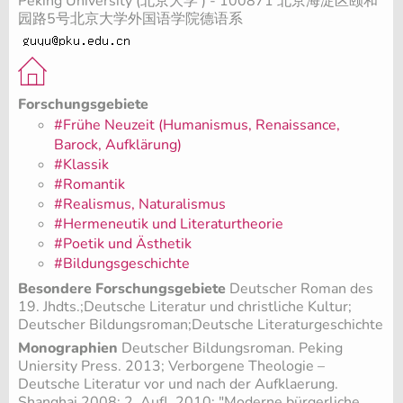
Peking University (北京大学 ) - 100871 北京海淀区颐和
园路5号北京大学外国语学院德语系
Forschungsgebiete
#Frühe Neuzeit (Humanismus, Renaissance,
Barock, Aufklärung)
#Klassik
#Romantik
#Realismus, Naturalismus
#Hermeneutik und Literaturtheorie
#Poetik und Ästhetik
#Bildungsgeschichte
Besondere Forschungsgebiete
Deutscher Roman des
19. Jhdts.;Deutsche Literatur und christliche Kultur;
Deutscher Bildungsroman;Deutsche Literaturgeschichte
Monographien
Deutscher Bildungsroman. Peking
Uniersity Press. 2013; Verborgene Theologie –
Deutsche Literatur vor und nach der Aufklaerung.
Shanghai 2008; 2. Aufl. 2010; "Moderne bürgerliche