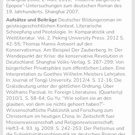
Epopoe“-Untersuchungen zum deutschen Roman des
19. Jahrhunderts. Shanghai 2007;
Aufsätze und Beiträge
Deutscher Bildungsroman im
geistesgeschichtlichen Kontext. Literarische
Schoepfung und Peotologie. In: Komparatistik und
Weltliteratur. Vol. 2. Peking University Press. 2012 S.
42-55; Thomas Manns Antwort auf den
Konservatismus. Am Beispiel Der Zauberberg. In: Der
Wendepunkt der Krise: die konservative Revolution in
Deutschland. Shanghai Volks-Verlag. S. 287-299; Von
bürgerlicher Privatsphäre zum öffentlichen Leben. Eine
Interpretation zu Goethes Wilhelm Meisters Lehrjahre.
In: Journal of Tongji University. 2012/4. S. 12-16; Die
Gralsdeutung unter der göttlichen Ordnung. Über
Wolframs Parzival. In: Foreign Literatures. (Quarterly)
2010/1. S. 58-64; Gu Yu: “Wie sollen sie an den
glauben, von dem sie nichts gehoert haben?”-
Wissenschaftliche Publizistik und Forschung zum
Christentum im heutigen China. In: Zeitschrift fuer
Missionswissenschaft und Religionswissenschaft.
Heft3-4. 93. Jg. 2009. S. 242-253; Der Pietismus und
die Subjektivitätsproblematik im deutschen Roman der