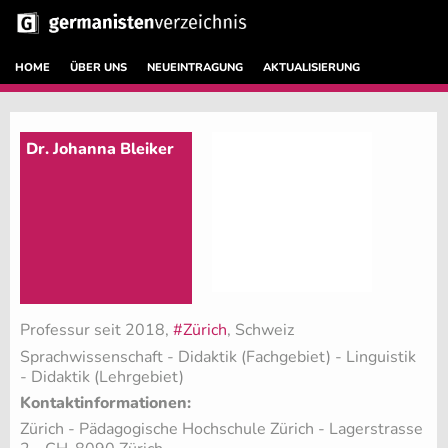
HOME
ÜBER UNS
NEUEINTRAGUNG
AKTUALISIERUNG
Dr. Johanna Bleiker
Professur seit 2018,
#Zürich
, Schweiz
Sprachwissenschaft - Didaktik (Fachgebiet)
- Linguistik
- Didaktik (Lehrgebiet)
Kontaktinformationen:
Zürich - Pädagogische Hochschule Zürich - Lagerstrasse