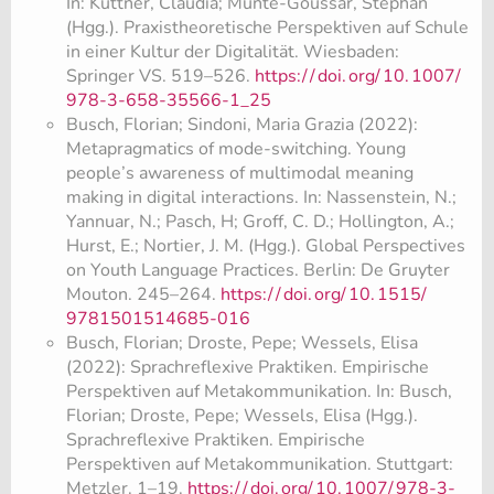
In: Kuttner, Claudia; Münte-Goussar, Stephan
(Hgg.). Praxistheoretische Perspektiven auf Schule
in einer Kultur der Digitalität. Wiesbaden:
Springer VS. 519–526.
https:/
/
doi.
org/
10.
1007/
978-3-658-35566-1_25
Busch, Florian; Sindoni, Maria Grazia (2022):
Metapragmatics of mode-switching. Young
people’s awareness of multimodal meaning
making in digital interactions. In: Nassenstein, N.;
Yannuar, N.; Pasch, H; Groff, C. D.; Hollington, A.;
Hurst, E.; Nortier, J. M. (Hgg.). Global Perspectives
on Youth Language Practices. Berlin: De Gruyter
Mouton. 245–264.
https:/
/
doi.
org/
10.
1515/
9781501514685-016
Busch, Florian; Droste, Pepe; Wessels, Elisa
(2022): Sprachreflexive Praktiken. Empirische
Perspektiven auf Metakommunikation. In: Busch,
Florian; Droste, Pepe; Wessels, Elisa (Hgg.).
Sprachreflexive Praktiken. Empirische
Perspektiven auf Metakommunikation. Stuttgart:
Metzler. 1–19.
https:/
/
doi.
org/
10.
1007/
978-3-