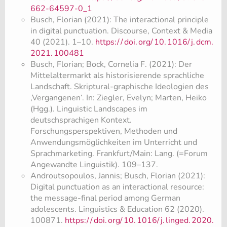
662-64597-0_1
Busch, Florian (2021): The interactional principle
in digital punctuation. Discourse, Context & Media
40 (2021). 1–10.
https:/
/
doi.
org/
10.
1016/
j.
dcm.
2021.
100481
Busch, Florian; Bock, Cornelia F. (2021): Der
Mittelaltermarkt als historisierende sprachliche
Landschaft. Skriptural-graphische Ideologien des
‚Vergangenen‘. In: Ziegler, Evelyn; Marten, Heiko
(Hgg.). Linguistic Landscapes im
deutschsprachigen Kontext.
Forschungsperspektiven, Methoden und
Anwendungsmöglichkeiten im Unterricht und
Sprachmarketing. Frankfurt/Main: Lang. (=Forum
Angewandte Linguistik). 109–137.
Androutsopoulos, Jannis; Busch, Florian (2021):
Digital punctuation as an interactional resource:
the message-final period among German
adolescents. Linguistics & Education 62 (2020).
100871.
https:/
/
doi.
org/
10.
1016/
j.
linged.
2020.