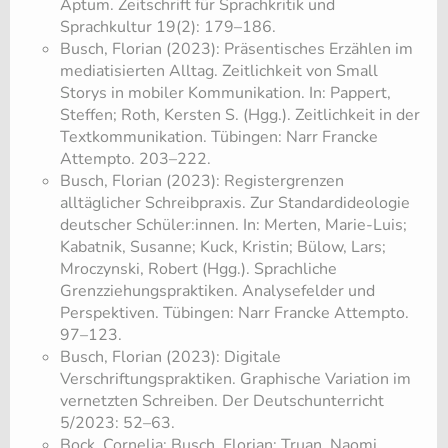
Aptum. Zeitschrift für Sprachkritik und
Sprachkultur 19(2): 179–186.
Busch, Florian (2023): Präsentisches Erzählen im
mediatisierten Alltag. Zeitlichkeit von Small
Storys in mobiler Kommunikation. In: Pappert,
Steffen; Roth, Kersten S. (Hgg.). Zeitlichkeit in der
Textkommunikation. Tübingen: Narr Francke
Attempto. 203–222.
Busch, Florian (2023): Registergrenzen
alltäglicher Schreibpraxis. Zur Standardideologie
deutscher Schüler:innen. In: Merten, Marie-Luis;
Kabatnik, Susanne; Kuck, Kristin; Bülow, Lars;
Mroczynski, Robert (Hgg.). Sprachliche
Grenzziehungspraktiken. Analysefelder und
Perspektiven. Tübingen: Narr Francke Attempto.
97–123.
Busch, Florian (2023): Digitale
Verschriftungspraktiken. Graphische Variation im
vernetzten Schreiben. Der Deutschunterricht
5/2023: 52–63.
Bock, Cornelia; Busch, Florian; Truan, Naomi