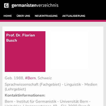
HOME
ÜBER UNS
NEUEINTRAGUNG
AKTUALISIERUNG
Prof. Dr. Florian
Busch
Geb. 1988,
#Bern
, Schweiz
Sprachwissenschaft (Fachgebiet)
- Linguistik - Medien
(Lehrgebiet)
Kontaktinformationen:
Bern - Institut für Germanistik - Universität Bern -