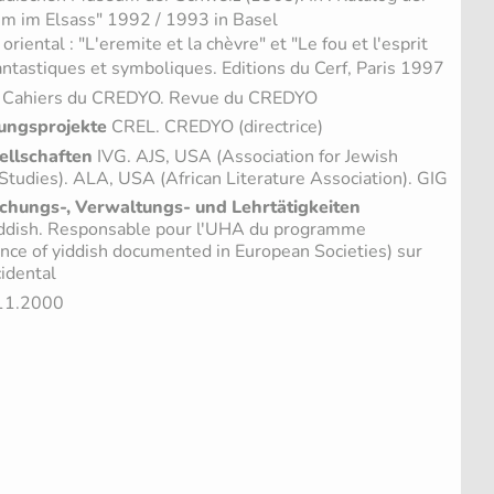
m im Elsass" 1992 / 1993 in Basel
oriental : "L'eremite et la chèvre" et "Le fou et l'esprit
fantastiques et symboliques. Editions du Cerf, Paris 1997
 Cahiers du CREDYO. Revue du CREDYO
ungsprojekte
CREL. CREDYO (directrice)
ellschaften
IVG. AJS, USA (Association for Jewish
h Studies). ALA, USA (African Literature Association). GIG
chungs-, Verwaltungs- und Lehrtätigkeiten
iddish. Responsable pour l'UHA du programme
nce of yiddish documented in European Societies) sur
cidental
.11.2000