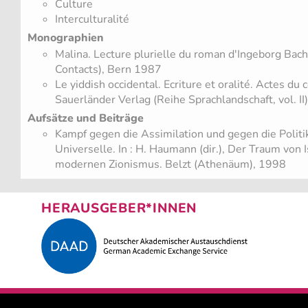
Culture
Interculturalité
Monographien
Malina. Lecture plurielle du roman d'Ingeborg Bach
Contacts), Bern 1987
Le yiddish occidental. Ecriture et oralité. Actes d
Sauerländer Verlag (Reihe Sprachlandschaft, vol. I
Aufsätze und Beiträge
Kampf gegen die Assimilation und gegen die Politik 
Universelle. In : H. Haumann (dir.), Der Traum von 
modernen Zionismus. Belzt (Athenäum), 1998
HERAUSGEBER*INNEN