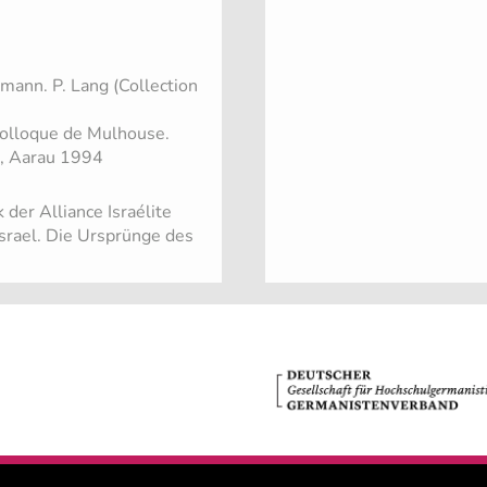
mann. P. Lang (Collection
u colloque de Mulhouse.
I), Aarau 1994
der Alliance Israélite
Israel. Die Ursprünge des