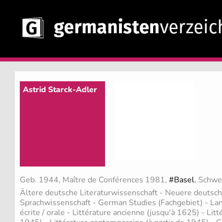
Astrid Starck-Adler
Geb. 1944, Maître de Conférences 1981,
#Basel
, Schwe
Ältere deutsche Literaturwissenschaft - Neuere deutsch
Sprachwissenschaft - German Studies (Fachgebiet)
- La
écrite / orale - Littérature ancienne (jusqu'à 1625) - Li