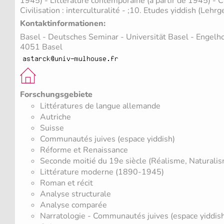
1945) - Littérature contemporaine (à partir de 1945) - Civ
Civilisation : interculturalité - ;10. Etudes yiddish (Lehrg
Kontaktinformationen:
Basel - Deutsches Seminar - Universität Basel - Engelho
4051 Basel
Forschungsgebiete
Littératures de langue allemande
Autriche
Suisse
Communautés juives (espace yiddish)
Réforme et Renaissance
Seconde moitié du 19e siècle (Réalisme, Naturali
Littérature moderne (1890-1945)
Roman et récit
Analyse structurale
Analyse comparée
Narratologie - Communautés juives (espace yiddis