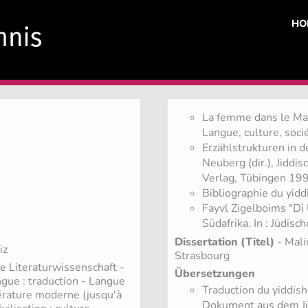
HO
La femme dans le Mays
Langue, culture, soc
Erzählstrukturen in d
Neuberg (dir.), Jiddi
Verlag, Tübingen 19
Bibliographie du yidd
Fayvl Zigelboims "Di
Südafrika. In : Jüdis
Dissertation (Titel)
- Mali
iz
Strasbourg
e Literaturwissenschaft -
Übersetzungen
ngue : traduction - Langue
Traduction du yiddish
ttérature moderne (jusqu'à
Dokument aus dem Jü