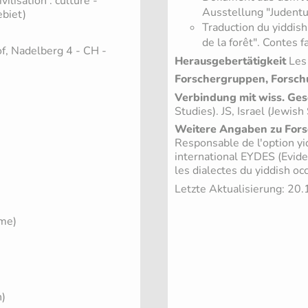
ilisation : culture -
Ausstellung "Judentu
ebiet)
Traduction du yiddish 
de la forêt". Contes 
f, Nadelberg 4 - CH -
Herausgebertätigkeit
Les
Forschergruppen, Forsch
Verbindung mit wiss. Ges
Studies). JS, Israel (Jewis
Weitere Angaben zu Fors
Responsable de l'option y
international EYDES (Evide
les dialectes du yiddish oc
Letzte Aktualisierung: 20
sme)
h)