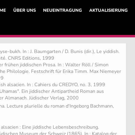
ME
ÜBER UNS
NEUEINTRAGUNG
AKTUALISIERUNG
e-bukh. In : J. Baumgarten / D. Bunis (dir.), Le yiddish.
iété. CNRS Editions, 1999
er frühen jiddischen Prosa. In : Walter Röll / Simon
sche Philologie. Festschrift für Erika Timm. Max Niemeyer
99
ish alsacien. In : Cahiers du CREDYO, no. 3, 1999
 Uhamas". Ein jiddischer Antipartheid Roman aus
cher Almanach. Jüdischer Verlag, 2000
na. Lecture plurielle du roman d'Ingeborg Bachmann,
 alsacien : Eine jiddische Lebensbeschreibung.
dischen Museum der Schweiz (1865). In : Katalog der