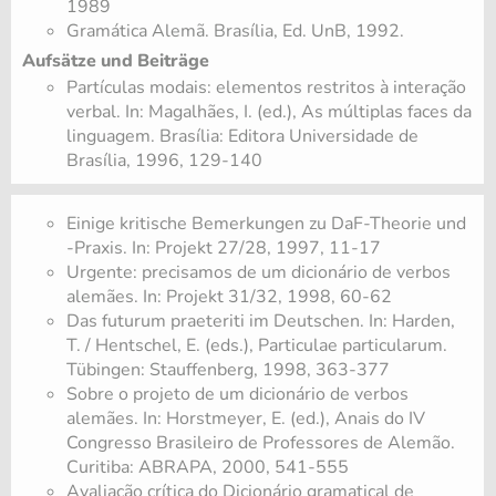
1989
Gramática Alemã. Brasília, Ed. UnB, 1992.
Aufsätze und Beiträge
Partículas modais: elementos restritos à interação
verbal. In: Magalhães, I. (ed.), As múltiplas faces da
linguagem. Brasília: Editora Universidade de
Brasília, 1996, 129-140
Einige kritische Bemerkungen zu DaF-Theorie und
-Praxis. In: Projekt 27/28, 1997, 11-17
Urgente: precisamos de um dicionário de verbos
alemães. In: Projekt 31/32, 1998, 60-62
Das futurum praeteriti im Deutschen. In: Harden,
T. / Hentschel, E. (eds.), Particulae particularum.
Tübingen: Stauffenberg, 1998, 363-377
Sobre o projeto de um dicionário de verbos
alemães. In: Horstmeyer, E. (ed.), Anais do IV
Congresso Brasileiro de Professores de Alemão.
Curitiba: ABRAPA, 2000, 541-555
Avaliação crítica do Dicionário gramatical de