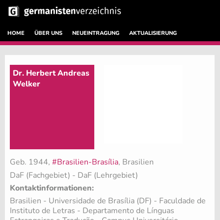
HOME
ÜBER UNS
NEUEINTRAGUNG
AKTUALISIERUNG
Dr. Herbert Andreas
Welker
Geb. 1944,
#Brasilien-Brasília
, Brasilien
DaF (Fachgebiet)
- DaF (Lehrgebiet)
Kontaktinformationen:
Brasilien - Universidade de Brasília (DF) - Faculdade de
Instituto de Letras - Departamento de Línguas