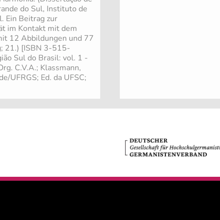
ande do Sul, Instituto de
. Ein Beitrag zur
tät im Kontakt mit dem
. mit 12 Abbildungen und 77
g; 21.) [ISBN 3-515-
ão Sul do Brasil: vol. 1 -
 Org. C.V.A.; Klassmann,
dade/UFRGS; Ed. da UFSC;