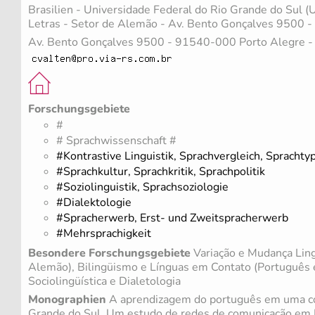
Brasilien - Universidade Federal do Rio Grande do Sul (
Letras - Setor de Alemão - Av. Bento Gonçalves 9500 
Av. Bento Gonçalves 9500 - 91540-000 Porto Alegre -
Forschungsgebiete
#
# Sprachwissenschaft #
#Kontrastive Linguistik, Sprachvergleich, Sprachty
#Sprachkultur, Sprachkritik, Sprachpolitik
#Soziolinguistik, Sprachsoziologie
#Dialektologie
#Spracherwerb, Erst- und Zweitspracherwerb
#Mehrsprachigkeit
Besondere Forschungsgebiete
Variação e Mudança Ling
Alemão), Bilingüismo e Línguas em Contato (Português 
Sociolingüística e Dialetologia
Monographien
A aprendizagem do português em uma co
Grande do Sul. Um estudo de redes de comunicação em 