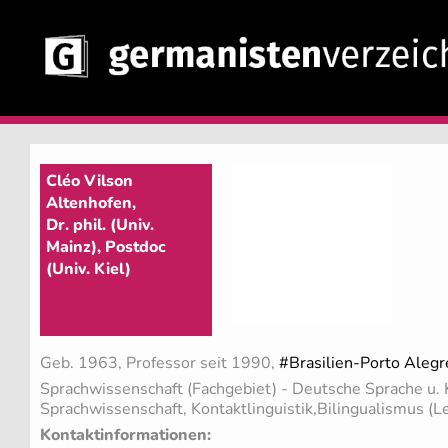
Cléo Vilson
Altenhofen,
Dr. phil. (Univ.
Mainz), Postdoc
(Univ. Kiel)
Geb. 1963, Professor seit 1990,
#Brasilien-Porto Alegr
Sprachwissenschaft (Fachgebiet)
- Deutsche Sprache u. 
Sprachwissenschaft, Kontaktlinguistik,Bilingualismus (L
Kontaktinformationen: