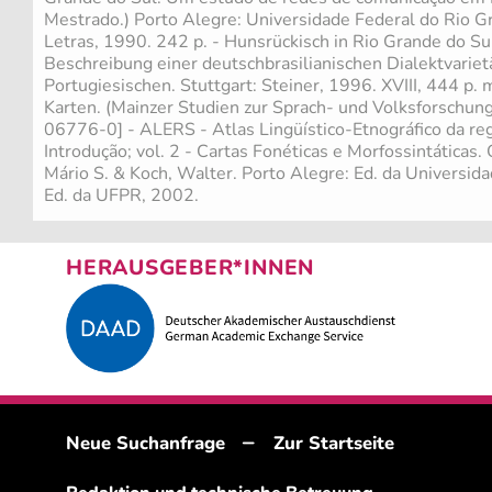
Mestrado.) Porto Alegre: Universidade Federal do Rio Gr
Letras, 1990. 242 p. - Hunsrückisch in Rio Grande do Sul
Beschreibung einer deutschbrasilianischen Dialektvarie
Portugiesischen. Stuttgart: Steiner, 1996. XVIII, 444 p
Karten. (Mainzer Studien zur Sprach- und Volksforschun
06776-0] - ALERS - Atlas Lingüístico-Etnográfico da regi
Introdução; vol. 2 - Cartas Fonéticas e Morfossintáticas.
Mário S. & Koch, Walter. Porto Alegre: Ed. da Universi
Ed. da UFPR, 2002.
HERAUSGEBER*INNEN
–
Neue Suchanfrage
Zur Startseite