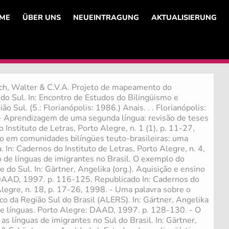
ME
ÜBER UNS
NEUEINTRAGUNG
AKTUALISIERUNG
h, Walter & C.V.A. Projeto de mapeamento do
do Sul. In: Encontro de Estudos do Bilingüismo e
ão Sul. (5.: Florianópolis: 1986.) Anais. . . Florianópolis:
 Aprendizagem de uma segunda língua: revisão de teses
 Instituto de Letras, Porto Alegre, n. 1 (1), p. 11-27,
o em comunidades bilíngües teuto-brasileiras: uma
. In: Cadernos do Instituto de Letras, Porto Alegre, n. 4,
 de línguas de imigrantes no Brasil. O exemplo do
do Sul. In: Gärtner, Angelika (org.). Aquisição e ensino
 DAAD, 1997. p. 116-125. Republicado In: Cadernos do
Alegre, n. 18, p. 17-26, 1998. - Uma palavra sobre o
co da Região Sul do Brasil (ALERS). In: Gärtner, Angelika
 de línguas. Porto Alegre: DAAD, 1997. p. 128-130. - O
s línguas de imigrantes no Sul do Brasil. In: Gärtner,