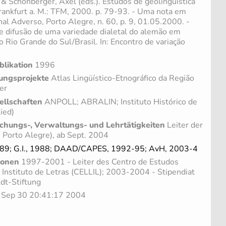
 & Schönberger, Axel (eds.). Estudos de geolingüística
rankfurt a. M.: TFM, 2000. p. 79-93. - Uma nota em
nal Adverso, Porto Alegre, n. 60, p. 9, 01.05.2000. -
e difusão de uma variedade dialetal do alemão em
 Rio Grande do Sul/Brasil. In: Encontro de variação
blikation
1996
ungsprojekte
Atlas Lingüístico-Etnográfico da Região
er
ellschaften
ANPOLL; ABRALIN; Instituto Histórico de
ied)
chungs-, Verwaltungs- und Lehrtätigkeiten
Leiter der
Porto Alegre), ab Sept. 2004
89; G.I., 1988; DAAD/CAPES, 1992-95; AvH, 2003-4
ionen
1997-2001 - Leiter des Centro de Estudos
o Instituto de Letras (CELLIL); 2003-2004 - Stipendiat
dt-Stiftung
u Sep 30 20:41:17 2004