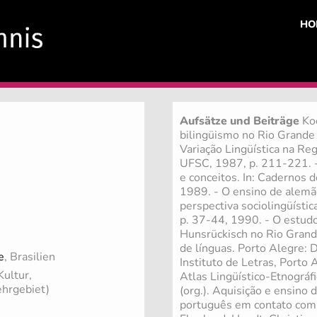
HO
Aufsätze und Beiträge
Koc
bilingüismo no Rio Grande 
Variação Lingüística na Regi
UFSC, 1987, p. 211-221. -
e conceitos. In: Cadernos do
1989. - O ensino de alemã
perspectiva sociolingüística
p. 37-44, 1990. - O estudo
Hunsrückisch no Rio Grande 
de línguas. Porto Alegre:
e
, Brasilien
Instituto de Letras, Porto 
Kultur,
Atlas Lingüístico-Etnográfi
ehrgebiet)
(org.). Aquisição e ensino
português em contato com a