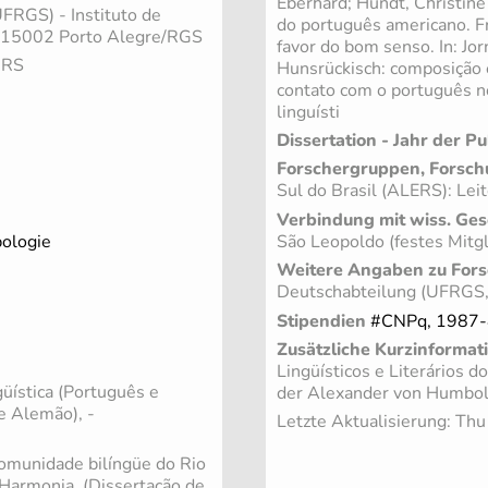
Eberhard; Hundt, Christine
UFRGS) - Instituto de
do português americano. F
- 15002 Porto Alegre/RGS
favor do bom senso. In: Jor
 RS
Hunsrückisch: composição 
contato com o português no
linguísti
Dissertation - Jahr der Pu
Forschergruppen, Forsch
Sul do Brasil (ALERS): Leit
Verbindung mit wiss. Ges
São Leopoldo (festes Mitgl
pologie
Weitere Angaben zu Fors
Deutschabteilung (UFRGS, 
Stipendien
#CNPq, 1987-
Zusätzliche Kurzinformat
Lingüísticos e Literários d
üística (Português e
der Alexander von Humbol
e Alemão), -
Letzte Aktualisierung: Th
munidade bilíngüe do Rio
Harmonia. (Dissertação de