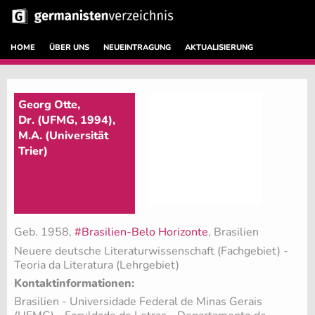
HOME
ÜBER UNS
NEUEINTRAGUNG
AKTUALISIERUNG
Georg Otte,
Dr. (UFMG, 1994),
M.A. (Universität
Trier)
Geb. 1958,
#Brasilien-Belo Horizonte
, Brasilien
Neuere deutsche Literaturwissenschaft (Fachgebiet)
-
Teoria da Literatura (Lehrgebiet)
Kontaktinformationen:
Brasilien - Universidade Federal de Minas Gerais