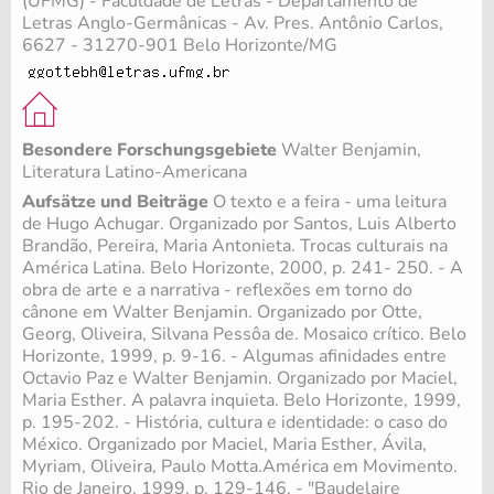
(UFMG) - Faculdade de Letras - Departamento de
Letras Anglo-Germânicas - Av. Pres. Antônio Carlos,
6627 - 31270-901 Belo Horizonte/MG
Besondere Forschungsgebiete
Walter Benjamin,
Literatura Latino-Americana
Aufsätze und Beiträge
O texto e a feira - uma leitura
de Hugo Achugar. Organizado por Santos, Luis Alberto
Brandão, Pereira, Maria Antonieta. Trocas culturais na
América Latina. Belo Horizonte, 2000, p. 241- 250. - A
obra de arte e a narrativa - reflexões em torno do
cânone em Walter Benjamin. Organizado por Otte,
Georg, Oliveira, Silvana Pessôa de. Mosaico crítico. Belo
Horizonte, 1999, p. 9-16. - Algumas afinidades entre
Octavio Paz e Walter Benjamin. Organizado por Maciel,
Maria Esther. A palavra inquieta. Belo Horizonte, 1999,
p. 195-202. - História, cultura e identidade: o caso do
México. Organizado por Maciel, Maria Esther, Ávila,
Myriam, Oliveira, Paulo Motta.América em Movimento.
Rio de Janeiro, 1999, p. 129-146. - "Baudelaire