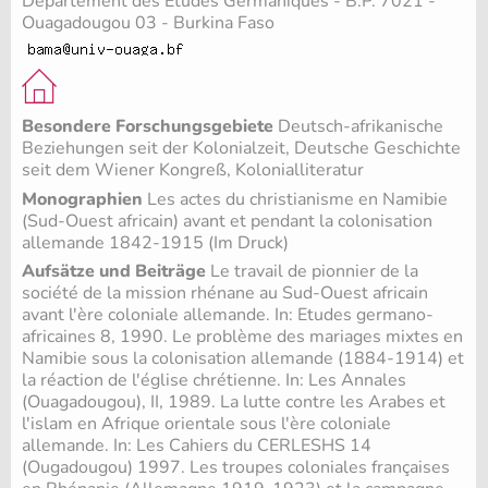
Département des Etudes Germaniques - B.P. 7021 -
Ouagadougou 03 - Burkina Faso
Besondere Forschungsgebiete
Deutsch-afrikanische
Beziehungen seit der Kolonialzeit, Deutsche Geschichte
seit dem Wiener Kongreß, Kolonialliteratur
Monographien
Les actes du christianisme en Namibie
(Sud-Ouest africain) avant et pendant la colonisation
allemande 1842-1915 (Im Druck)
Aufsätze und Beiträge
Le travail de pionnier de la
société de la mission rhénane au Sud-Ouest africain
avant l'ère coloniale allemande. In: Etudes germano-
africaines 8, 1990. Le problème des mariages mixtes en
Namibie sous la colonisation allemande (1884-1914) et
la réaction de l'église chrétienne. In: Les Annales
(Ouagadougou), II, 1989. La lutte contre les Arabes et
l'islam en Afrique orientale sous l'ère coloniale
allemande. In: Les Cahiers du CERLESHS 14
(Ougadougou) 1997. Les troupes coloniales françaises