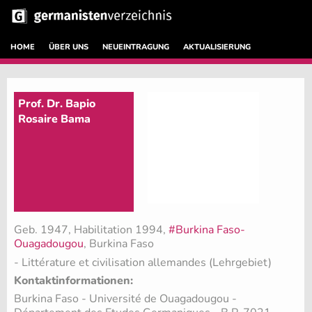
HOME
ÜBER UNS
NEUEINTRAGUNG
AKTUALISIERUNG
Prof. Dr. Bapio
Rosaire Bama
Geb. 1947, Habilitation 1994,
#Burkina Faso-
Ouagadougou
, Burkina Faso
- Littérature et civilisation allemandes (Lehrgebiet)
Kontaktinformationen:
Burkina Faso - Université de Ouagadougou -