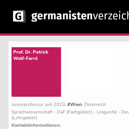
Prof. Dr. Patrick
Wolf-Farré
Juniorprofessur seit 2023,
#Wien
, Österreich
Sprachwissenschaft - DaF (Fachgebiet)
- Linguistik - D
(Lehrgebiet)
Kontaktinformationen: