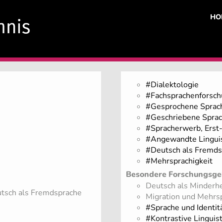
HO
#Dialektologie
#Fachsprachenforsch
#Gesprochene Sprac
#Geschriebene Sprach
#Spracherwerb, Erst
#Angewandte Linguis
#Deutsch als Fremds
#Mehrsprachigkeit
Besondere Forschungsge
Deutsch als Minderhe
eutsch als Fremdsprache
Migration und Mehrs
#Sprache und Identit
#Kontrastive Linguist