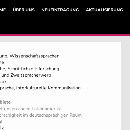
ME
ÜBER UNS
NEUEINTRAGUNG
AKTUALISIERUNG
ung, Wissenschaftssprachen
he
e, Schriftlichkeitsforschung
- und Zweitspracherwerb
tik
prache, interkulturelle Kommunikation
biete
itensprache in Lateinamerika
prachigkeit im deutschsprachigen Raum
ät
ik