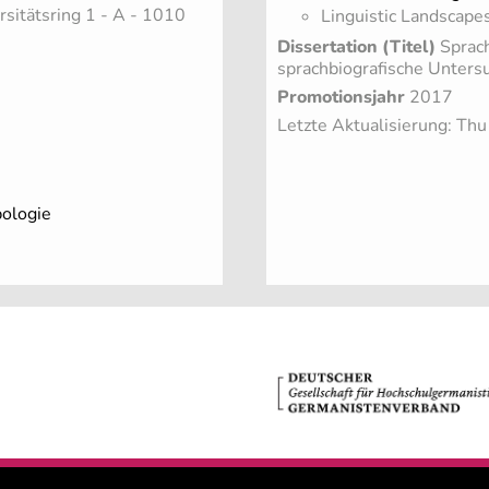
rsitätsring 1 - A - 1010
Linguistic Landscape
Dissertation (Titel)
Sprach
sprachbiografische Unters
Promotionsjahr
2017
Letzte Aktualisierung: Th
pologie