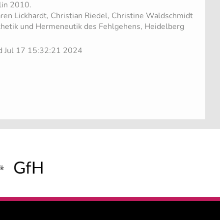
lin 2010.
en Lickhardt, Christian Riedel, Christine Waldschmidt
sthetik und Hermeneutik des Fehlgehens, Heidelberg
d Jul 17 15:32:21 2024