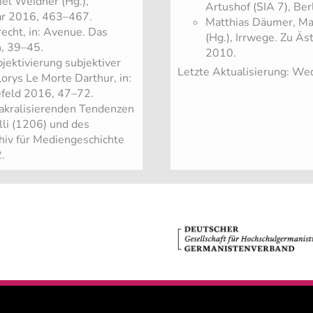
iel Weidner (Hg.),
Artushof (SIA 7), Ber
mar 2016, 463–467.
Matthias Däumer, Mar
echt, in: Avenue. Das
(Hg.), Irrwege. Zu Ä
n, 39–45.
2010.
jektivierung subjektiver
Letzte Aktualisierung: We
orys Le Morte Darthur, in:
lefeld 2016, 47–72.
sakralisierenden Tendenzen
lli (1206) und des
chiv für Mediengeschichte
.