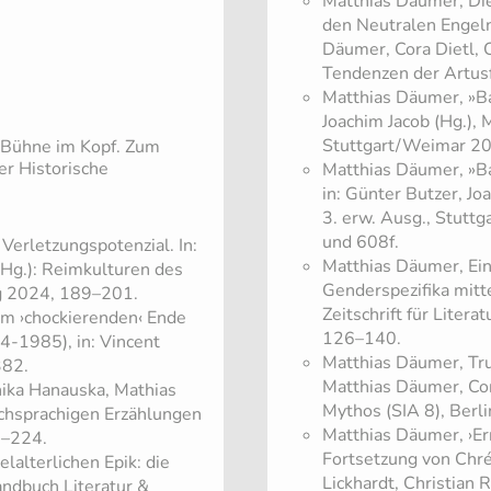
Matthias Däumer, Die
den Neutralen Engeln 
Däumer, Cora Dietl, C
Tendenzen der Artusf
Matthias Däumer, »Ba
Joachim Jacob (Hg.), 
Stuttgart/Weimar 201
Bühne im Kopf. Zum
er Historische
Matthias Däumer, »Ba
in: Günter Butzer, Jo
3. erw. Ausg., Stut
und 608f.
erletzungspotenzial. In:
Matthias Däumer, Ein
 (Hg.): Reimkulturen des
Genderspezifika mitte
rg 2024, 189–201.
Zeitschrift für Liter
om ›chockierenden‹ Ende
126–140.
4-1985), in: Vincent
Matthias Däumer, Tru
382.
Matthias Däumer, Cor
nika Hanauska, Mathias
Mythos (SIA 8), Berl
schsprachigen Erzählungen
Matthias Däumer, ›Er
0–224.
Fortsetzung von Chré
lalterlichen Epik: die
Lickhardt, Christian 
andbuch Literatur &