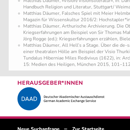
Matthias Däumer, »Vision/Visionsliteratur«, in: Dan
Handbuch Religion und Literatur, Stuttgart/ Wei
Matthias Däumer, Falsches Spiel mit Meier Helmbr
Magazin für Wissenskultur 2016/2: Hochstapler*i
Matthias Däumer, Arthurische Archivierung. Die Ob
Kriegserfahrungen am Beispiel von Sir Thomas Mal
Jörg Rogge (ed.): Kriegserfahrungen erzählen, Bie
Matthias Däumer, All Hell’s a Stage. Über die de-
einer theatralen Hölle am Beispiel der Visio Thurki
Tundalus Hiberniae Miles Redivivus (1622), in: Ar
15: Medien des Heiligen, München 2015, 101–112
HERAUSGEBER*INNEN
–
Neue Suchanfrage
Zur Startseite