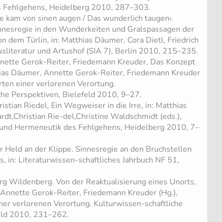
 Fehlgehens, Heidelberg 2010, 287–303.
e kam von sinen augen / Das wunderlich taugen‹.
nnesregie in den Wunderkeiten und Gralspassagen der
n dem Türlin, in: Matthias Däumer, Cora Dietl, Friedrich
usliteratur und Artushof (SIA 7), Berlin 2010, 215–235.
nette Gerok-Reiter, Friedemann Kreuder, Das Konzept
hias Däumer, Annette Gerok-Reiter, Friedemann Kreuder
arten einer verlorenen Verortung.
che Perspektiven, Bielefeld 2010, 9–27.
stian Riedel, Ein Wegweiser in die Irre, in: Matthias
dt,Christian Rie-del,Christine Waldschmidt (eds.),
k und Hermeneutik des Fehlgehens, Heidelberg 2010, 7–
 Held an der Klippe. Sinnesregie an den Bruchstellen
, in: Literaturwissen-schaftliches Jahrbuch NF 51,
g Wildenberg. Von der Reaktualisierung eines Unorts,
 Annette Gerok-Reiter, Friedemann Kreuder (Hg.),
iner verlorenen Verortung. Kulturwissen-schaftliche
feld 2010, 231–262.