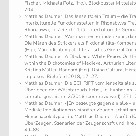
Fischer, Michaela Pölzl (Hg.), Blockbuster Mittela
204.
Matthias Däumer, Das Jenseits: ein Traum – die Tran
Interkulturelle Funktionsstellen in Rhonabwys T
Rhonabwy), in: Zeitschrift für Interkulturelle Germ
Matthias Däumer, Was man neu erfinden kann, da
Die Mären des Strickers als Fiktionalitäts-Kompen
(Hg.), Märendichtung als literarisches Grenzphäno
Matthias Däumer, A Black and White Peace. On the 
within the Dichotomies of Medieval Arthurian Litera
Kristina Müller-Bongard (Hg.), Doing Cultural Histor
Impulses, Bielefeld 2018, 17–27.
Matthias Däumer, Die SCHRIFT vom Jenseits als sub
Überleben der Wächterbuch-Fabel, in: Euphorion. Ze
Literaturgeschichte 3/2018 (peer reviewed), 271–
Matthias Däumer, »[Er\ bezeugte gegen sie alle – u
Mediale Implikationen visionärer Zeugen-schaft am
Henochapokalypse, in: Matthias Däumer, Aurélia Kal
ÜberZeugen. Szenarien der Zeugenschaft und ihre
49–68.