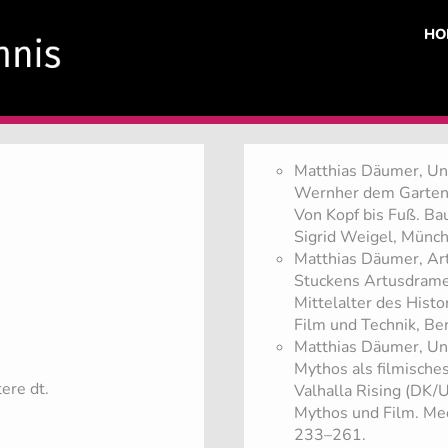
HO
Matthias Däumer, Un
Wernher dem Gartenӕr
Von Kopf bis Fuß. Bau
Sigrid Weigel, Münc
Matthias Däumer, Art
Stuckens Artusdramen
Mittelalter des Histo
Film und Technik, Be
Matthias Däumer, Und
Mythos als filmische
tere dt.
Valhalla Rising (DK/U
Mythos und Film. Me
233–261.