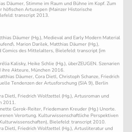
ias Däumer, Stimme im Raum und Bühne im Kopf. Zum
r höfischen Artusepen (Mainzer Historische
lefeld: transcript 2013.
tthias Däumer (Hg.), Medieval and Early Modern Material
aufend\. Marion Darilek, Matthias Däumer (Hg.),
 Comics des Mittelalters, Bielefeld: transcript [im
élia Kalisky, Heike Schlie (Hg.), überZEUGEN. Szenarien
d ihre Akteure, München 2016.
Matthias Däumer, Cora Dietl, Christoph Schanze, Friedrich
tuelle Tendenzen der Artusforschung (SIA 9), Berlin
a Dietl, Friedrich Wolfzettel (Hg.), Artusroman und
in 2011.
nette Gerok-Reiter, Friedemann Kreuder (Hg.) Unorte.
lorenen Verortung. Kulturwissenschaftliche Perspektiven
Kulturwissenschaften), Bielefeld: transcript 2010.
 Dietl, Friedrich Wolfzettel (Hg.), Artusliteratur und