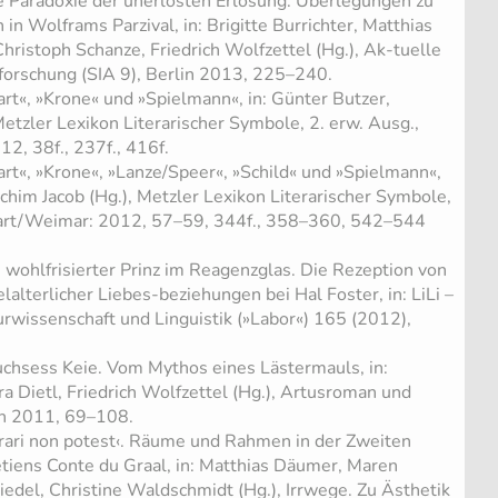
 Paradoxie der unerlösten Erlösung. Überlegungen zu
in Wolframs Parzival, in: Brigitte Burrichter, Matthias
hristoph Schanze, Friedrich Wolfzettel (Hg.), Ak-tuelle
orschung (SIA 9), Berlin 2013, 225–240.
rt«, »Krone« und »Spielmann«, in: Günter Butzer,
Metzler Lexikon Literarischer Symbole, 2. erw. Ausg.,
2, 38f., 237f., 416f.
rt«, »Krone«, »Lanze/Speer«, »Schild« und »Spielmann«,
achim Jacob (Hg.), Metzler Lexikon Literarischer Symbole,
tgart/Weimar: 2012, 57–59, 344f., 358–360, 542–544
 wohlfrisierter Prinz im Reagenzglas. Die Rezeption von
lalterlicher Liebes-beziehungen bei Hal Foster, in: LiLi –
aturwissenschaft und Linguistik (»Labor«) 165 (2012),
chsess Keie. Vom Mythos eines Lästermauls, in:
a Dietl, Friedrich Wolfzettel (Hg.), Artusroman und
in 2011, 69–108.
rari non potest‹. Räume und Rahmen in der Zweiten
tiens Conte du Graal, in: Matthias Däumer, Maren
Riedel, Christine Waldschmidt (Hg.), Irrwege. Zu Ästhetik