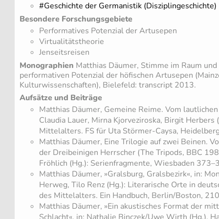
#Geschichte der Germanistik (Disziplingeschichte)
Besondere Forschungsgebiete
Performatives Potenzial der Artusepen
Virtualitätstheorie
Jenseitsreisen
Monographien
Matthias Däumer, Stimme im Raum und 
performativen Potenzial der höfischen Artusepen (Mainz
Kulturwissenschaften), Bielefeld: transcript 2013.
Aufsätze und Beiträge
Matthias Däumer, Gemeine Reime. Vom lautlichen V
Claudia Lauer, Mirna Kjorveziroska, Birgit Herbers
Mittelalters. FS für Uta Störmer-Caysa, Heidelbe
Matthias Däumer, Eine Trilogie auf zwei Beinen. V
der Dreibeinigen Herrscher (The Tripods, BBC 198
Fröhlich (Hg.): Serienfragmente, Wiesbaden 373–
Matthias Däumer, »Gralsburg, Gralsbezirk«, in: Mo
Herweg, Tilo Renz (Hg.): Literarische Orte in deut
des Mittelalters. Ein Handbuch, Berlin/Boston, 21
Matthias Däumer, »Ein akustisches Format der mitte
Schlacht«, in: Nathalie Binczek/Uwe Wirth (Hg.), H