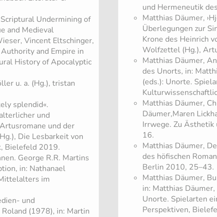
und Hermeneutik des
Matthias Däumer, ›Hj
 Scriptural Undermining of
Überlegungen zur Si
ue and Medieval
Krone des Heinrich vo
ieser, Vincent Eltschinger,
Wolfzettel (Hg.), Art
: Authority and Empire in
Matthias Däumer, An
ural History of Apocalyptic
des Unorts, in: Matt
(eds.): Unorte. Spiel
er u. a. (Hg.), tristan
Kulturwissenschaftli
Matthias Däumer, Chri
tely splendid«.
Däumer,Maren Lickhar
alterlicher und
Irrwege. Zu Ästheti
 Artusromane und der
16.
Hg.), Die Lesbarkeit von
Matthias Däumer, Der
, Bielefeld 2019.
des höfischen Romans
en. George R.R. Martins
Berlin 2010, 25–43.
tion, in: Nathanael
Matthias Däumer, Bur
Mittelalters im
in: Matthias Däumer,
Unorte. Spielarten e
edien- und
Perspektiven, Biele
 Roland (1978), in: Martin