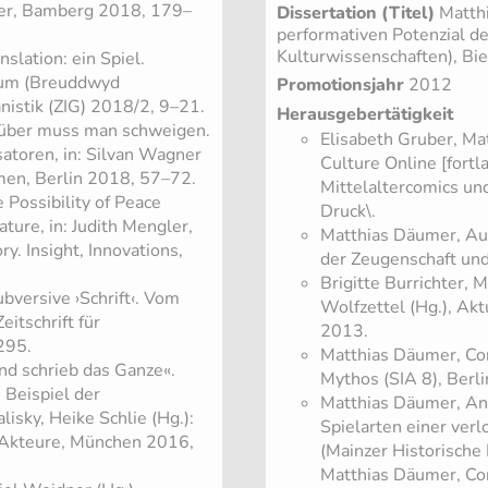
lter, Bamberg 2018, 179–
Dissertation (Titel)
Matth
performativen Potenzial de
Kulturwissenschaften), Bie
slation: ein Spiel.
raum (Breuddwyd
Promotionsjahr
2012
anistik (ZIG) 2018/2, 9–21.
Herausgebertätigkeit
rüber muss man schweigen.
Elisabeth Gruber, Ma
satoren, in: Silvan Wagner
Culture Online [fortl
men, Berlin 2018, 57–72.
Mittelaltercomics und
Possibility of Peace
Druck\.
ture, in: Judith Mengler,
Matthias Däumer, Aur
y. Insight, Innovations,
der Zeugenschaft un
Brigitte Burrichter, 
versive ›Schrift‹. Vom
Wolfzettel (Hg.), Ak
itschrift für
2013.
295.
Matthias Däumer, Cor
nd schrieb das Ganze«.
Mythos (SIA 8), Berl
 Beispiel der
Matthias Däumer, An
isky, Heike Schlie (Hg.):
Spielarten einer ver
 Akteure, München 2016,
(Mainzer Historische 
Matthias Däumer, Cora