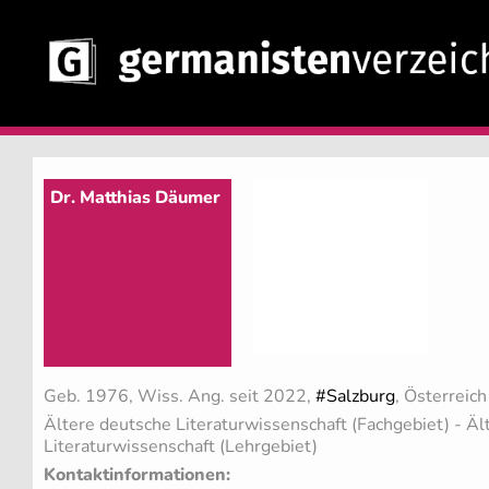
Dr. Matthias Däumer
Geb. 1976, Wiss. Ang. seit 2022,
#Salzburg
, Österreich
Ältere deutsche Literaturwissenschaft (Fachgebiet)
- Äl
Literaturwissenschaft (Lehrgebiet)
Kontaktinformationen: