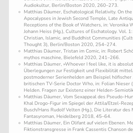
Audiokultur, Berlin/Boston 2020, 260–273.
Matthias Däumer, Eschatological Relativity. On the
Apocalypses in Jewish Second Temple, Late Antiq
Receptions of the Book of Watchers, in: Veronika W
Johann Heiss (Hg.), Cultures of Eschatology. Vol. 1
Christian, Islamic, and Buddhist Communities (Cult
Thought 3), Berlin/Boston 2020, 254–274.
Matthias Däumer, Tristan im Comic, in: Robert Schöll
mythos maschine, Bielefeld 2020, 241–266.
Matthias Däumer, »Whoever I feel like, it is absolu
Überlegungen zur Festigkeit und Flexibilität mittel
postmoderner Serienhelden am Beispiel höfischer
britischen TV-Serie Doctor Who, in: Folian Nieser (
Helden. Fragen zur Existenz einer Helden-Semiotik
Matthias Däumer, Vom Sexappeal des Pseudo-Hunn
Khal Drogo-Figur im Spiegel der Attila/Etzel-Rezep
Busch/Hans Rudolf Velten (Hg.), Die Literatur des 
Fantasyroman, Heidelberg 2018, 45–64.
Matthias Däumer, Ein Olifant auf vielen Ebenen. M
Fiktionstransgresse in Frank Cassentis Chanson de