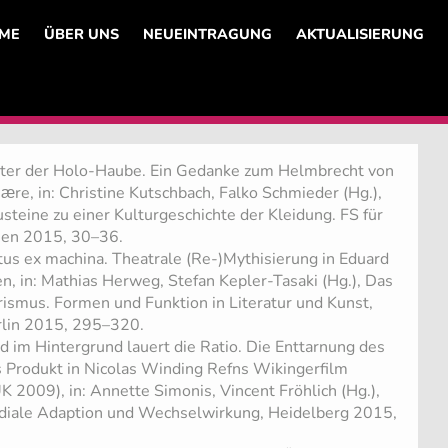
ME
ÜBER UNS
NEUEINTRAGUNG
AKTUALISIERUNG
ter der Holo-Haube. Ein Gedanke zum Helmbrecht von
e, in: Christine Kutschbach, Falko Schmieder (Hg.),
steine zu einer Kulturgeschichte der Kleidung. FS für
hen 2015, 30–36.
us ex machina. Theatrale (Re-)Mythisierung in Eduard
, in: Mathias Herweg, Stefan Kepler-Tasaki (Hg.), Das
rismus. Formen und Funktion in Literatur und Kunst,
rlin 2015, 295–320.
 im Hintergrund lauert die Ratio. Die Enttarnung des
s Produkt in Nicolas Winding Refns Wikingerfilm
K 2009), in: Annette Simonis, Vincent Fröhlich (Hg.),
diale Adaption und Wechselwirkung, Heidelberg 2015,