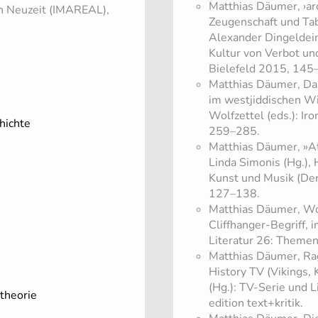
Matthias Däumer, ›ar
en Neuzeit (IMAREAL),
Zeugenschaft und Tab
Alexander Dingeldein 
Kultur von Verbot un
Bielefeld 2015, 145
Matthias Däumer, Das
im westjiddischen Wid
Wolfzettel (eds.): Ir
hichte
259–285.
Matthias Däumer, »Att
Linda Simonis (Hg.), 
Kunst und Musik (De
127–138.
Matthias Däumer, Wo
Cliffhanger-Begriff, i
Literatur 26: Themen
Matthias Däumer, Rag
History TV (Vikings, 
(Hg.): TV-Serie und 
theorie
edition text+kritik.