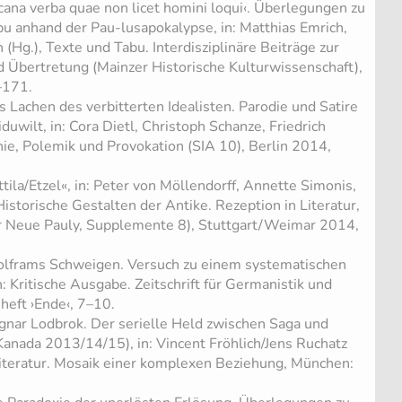
cana verba quae non licet homini loqui‹. Überlegungen zu
u anhand der Pau-lusapokalypse, in: Matthias Emrich,
(Hg.), Texte und Tabu. Interdisziplinäre Beiträge zur
d Übertretung (Mainzer Historische Kulturwissenschaft),
–171.
 Lachen des verbitterten Idealisten. Parodie und Satire
uwilt, in: Cora Dietl, Christoph Schanze, Friedrich
onie, Polemik und Provokation (SIA 10), Berlin 2014,
ila/Etzel«, in: Peter von Möllendorff, Annette Simonis,
Historische Gestalten der Antike. Rezeption in Literatur,
r Neue Pauly, Supplemente 8), Stuttgart/Weimar 2014,
lframs Schweigen. Versuch zu einem systematischen
n: Kritische Ausgabe. Zeitschrift für Germanistik und
heft ›Ende‹, 7–10.
nar Lodbrok. Der serielle Held zwischen Saga und
Kanada 2013/14/15), in: Vincent Fröhlich/Jens Ruchatz
Literatur. Mosaik einer komplexen Beziehung, München: