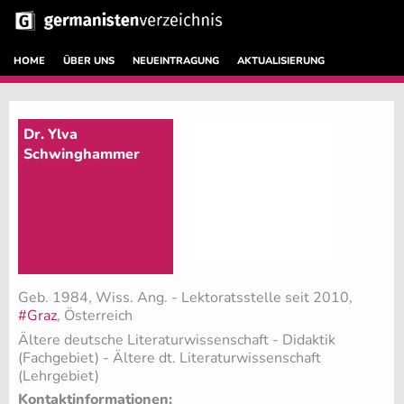
HOME
ÜBER UNS
NEUEINTRAGUNG
AKTUALISIERUNG
Dr. Ylva
Schwinghammer
Geb. 1984, Wiss. Ang. - Lektoratsstelle seit 2010,
#Graz
, Österreich
Ältere deutsche Literaturwissenschaft - Didaktik
(Fachgebiet)
- Ältere dt. Literaturwissenschaft
(Lehrgebiet)
Kontaktinformationen: