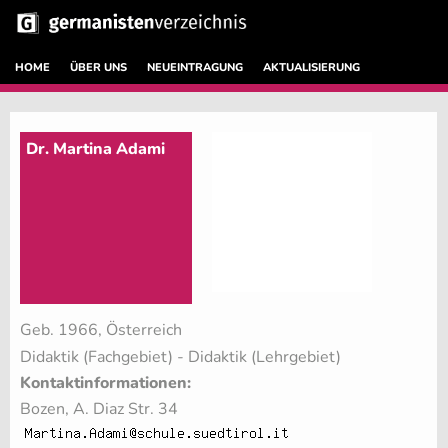
HOME
ÜBER UNS
NEUEINTRAGUNG
AKTUALISIERUNG
Dr. Martina Adami
Geb. 1966, Österreich
Didaktik (Fachgebiet)
- Didaktik (Lehrgebiet)
Kontaktinformationen:
Bozen, A. Diaz Str. 34