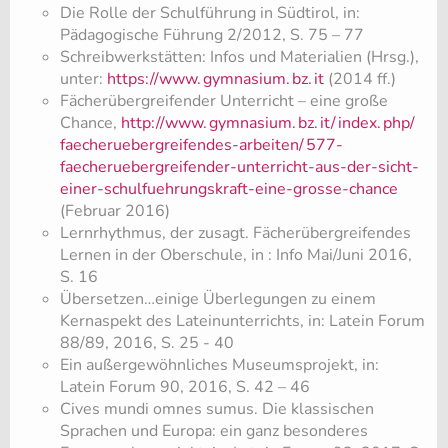
Die Rolle der Schulführung in Südtirol, in:
Pädagogische Führung 2/2012, S. 75 – 77
Schreibwerkstätten: Infos und Materialien (Hrsg.),
unter:
https://www.
gymnasium.
bz.
it
(2014 ff.)
Fächerübergreifender Unterricht – eine große
Chance,
http://www.
gymnasium.
bz.
it/
index.
php/
faecheruebergreifendes-arbeiten/
577-
faecheruebergreifender-unterricht-aus-der-sicht-
einer-schulfuehrungskraft-eine-grosse-chance
(Februar 2016)
Lernrhythmus, der zusagt. Fächerübergreifendes
Lernen in der Oberschule, in : Info Mai/Juni 2016,
S. 16
Übersetzen…einige Überlegungen zu einem
Kernaspekt des Lateinunterrichts, in: Latein Forum
88/89, 2016, S. 25 - 40
Ein außergewöhnliches Museumsprojekt, in:
Latein Forum 90, 2016, S. 42 – 46
Cives mundi omnes sumus. Die klassischen
Sprachen und Europa: ein ganz besonderes