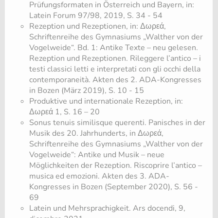
Prüfungsformaten in Österreich und Bayern, in:
Latein Forum 97/98, 2019, S. 34 - 54
Rezeption und Rezeptionen, in: Δωρεά,
Schriftenreihe des Gymnasiums „Walther von der
Vogelweide“. Bd. 1: Antike Texte – neu gelesen.
Rezeption und Rezeptionen. Rileggere l’antico – i
testi classici letti e interpretati con gli occhi della
contemporaneità. Akten des 2. ADA-Kongresses
in Bozen (März 2019), S. 10 - 15
Produktive und internationale Rezeption, in:
Δωρεά 1, S. 16 – 20
Sonus tenuis similisque querenti. Panisches in der
Musik des 20. Jahrhunderts, in Δωρεά,
Schriftenreihe des Gymnasiums „Walther von der
Vogelweide“: Antike und Musik – neue
Möglichkeiten der Rezeption. Riscoprire l’antico –
musica ed emozioni. Akten des 3. ADA-
Kongresses in Bozen (September 2020), S. 56 -
69
Latein und Mehrsprachigkeit. Ars docendi, 9,