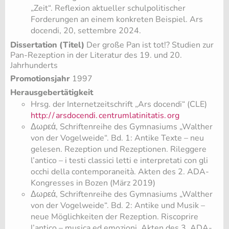
„Zeit“. Reflexion aktueller schulpolitischer
Forderungen an einem konkreten Beispiel. Ars
docendi, 20, settembre 2024.
Dissertation (Titel)
Der große Pan ist tot!? Studien zur
Pan-Rezeption in der Literatur des 19. und 20.
Jahrhunderts
Promotionsjahr
1997
Herausgebertätigkeit
Hrsg. der Internetzeitschrift „Ars docendi“ (CLE)
http:/
/
arsdocendi.
centrumlatinitatis.
org
Δωρεά, Schriftenreihe des Gymnasiums „Walther
von der Vogelweide“. Bd. 1: Antike Texte – neu
gelesen. Rezeption und Rezeptionen. Rileggere
l’antico – i testi classici letti e interpretati con gli
occhi della contemporaneità. Akten des 2. ADA-
Kongresses in Bozen (März 2019)
Δωρεά, Schriftenreihe des Gymnasiums „Walther
von der Vogelweide“. Bd. 2: Antike und Musik –
neue Möglichkeiten der Rezeption. Riscoprire
l’antico – musica ed emozioni. Akten des 3. ADA-