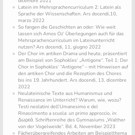
dicembre 2021
Latein im Mehrsprachencurriculum 2: Latein als
Sprache der Wissenschaften. Ars docendi,10,
marzo 2022
So fangen die Geschichten an oder: Wie weit
lassen sich Amos Oz‘ Überlegungen auch für das
Mehrsprachencurriculum im Lateinunterricht
nutzen? Ars docendi, 11, giugno 2022
Der Chor im antiken Drama und heute, präsentiert
am Beispiel von Sophokles‘ „Antigone“. Teil 1: Der
Chor in Sophokles‘ “Antigone“ – mit Hinweisen auf
den antiken Chor und die Rezeption des Chores
bis ins 19. Jahrhundert. Ars docendi, 13, dicembre
2022
Neulateinische Texte aus Humanismus und
Renaissance im Unterricht? Warum, wie, wozu?
Testi neolatini dell’Umanesimo e del
Rinascimento a scuola: un primo approccio, in:
Δωρεά. Schriftenreihe des Gymnasiums „Walther
von der Vogelweide“. Bd. 4, November 2023
Fächerübergreifendes Arbeiten am Beispielthema