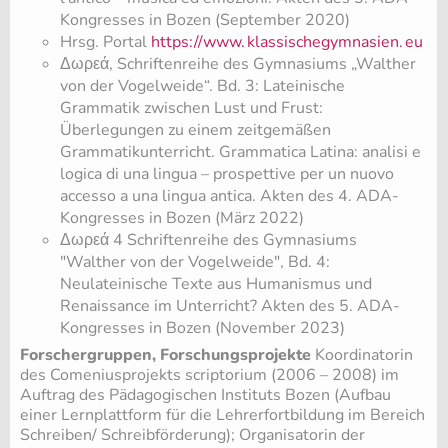
Kongresses in Bozen (September 2020)
Hrsg. Portal
https://www.
klassischegymnasien.
eu
Δωρεά, Schriftenreihe des Gymnasiums „Walther
von der Vogelweide“. Bd. 3: Lateinische
Grammatik zwischen Lust und Frust:
Überlegungen zu einem zeitgemäßen
Grammatikunterricht. Grammatica Latina: analisi e
logica di una lingua – prospettive per un nuovo
accesso a una lingua antica. Akten des 4. ADA-
Kongresses in Bozen (März 2022)
Δωρεά 4 Schriftenreihe des Gymnasiums
"Walther von der Vogelweide", Bd. 4:
Neulateinische Texte aus Humanismus und
Renaissance im Unterricht? Akten des 5. ADA-
Kongresses in Bozen (November 2023)
Forschergruppen, Forschungsprojekte
Koordinatorin
des Comeniusprojekts sc​riptorium (2006 – 2008) im
Auftrag des Pädagogischen Instituts Bozen (Aufbau
einer Lernplattform für die Lehrerfortbildung im Bereich
Schreiben/ Schreibförderung)
; Organisatorin der