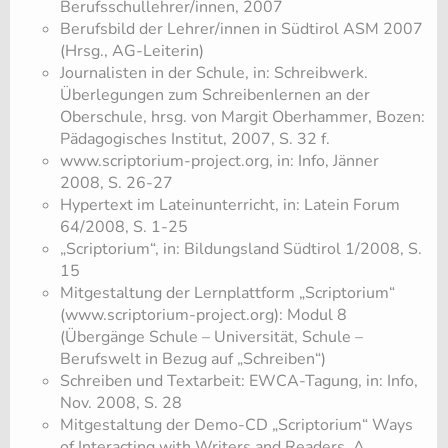
Berufsschullehrer/innen, 2007
Berufsbild der Lehrer/innen in Südtirol ASM 2007
(Hrsg., AG-Leiterin)
Journalisten in der Schule, in: Schreibwerk.
Überlegungen zum Schreibenlernen an der
Oberschule, hrsg. von Margit Oberhammer, Bozen:
Pädagogisches Institut, 2007, S. 32 f.
www.sc​riptorium-project.org, in: Info, Jänner
2008, S. 26-27
Hypertext im Lateinunterricht, in: Latein Forum
64/2008, S. 1-25
„Sc​riptorium“, in: Bildungsland Südtirol 1/2008, S.
15
Mitgestaltung der Lernplattform „Sc​riptorium“
(www.sc​riptorium-project.org): Modul 8
(Übergänge Schule – Universität, Schule –
Berufswelt in Bezug auf „Schreiben“)
Schreiben und Textarbeit: EWCA-Tagung, in: Info,
Nov. 2008, S. 28
Mitgestaltung der Demo-CD „Sc​riptorium“ Ways
of Interacting with Wr​iters and Readers. A