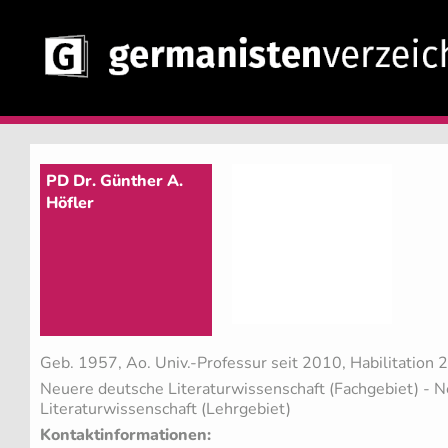
PD Dr. Günther A.
Höfler
Geb. 1957, Ao. Univ.-Professur seit 2010, Habilitation
Neuere deutsche Literaturwissenschaft (Fachgebiet)
- N
Literaturwissenschaft (Lehrgebiet)
Kontaktinformationen: