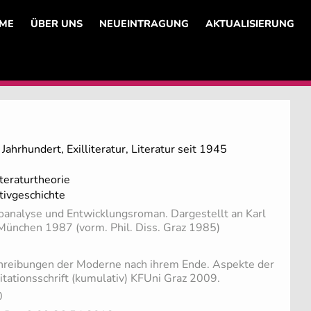
ME
ÜBER UNS
NEUEINTRAGUNG
AKTUALISIERUNG
Jahrhundert, Exilliteratur, Literatur seit 1945
teraturtheorie
tivgeschichte
analyse und Entwicklungsroman. Dargestellt an Karl
 München 1987 (vorm. Phil. Diss. Graz 1985)
hreibungen der Moderne nach ihrem Ende. Aspekte der
itationsschrift (kumulativ) KFUni Graz 2009.
0