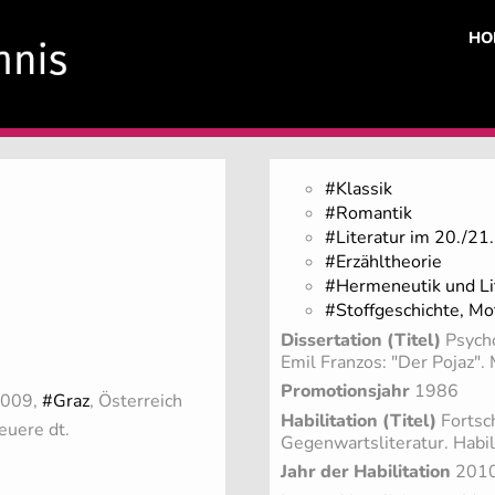
HO
#Klassik
#Romantik
#Literatur im 20./21. 
#Erzähltheorie
#Hermeneutik und Li
#Stoffgeschichte, Mo
Dissertation (Titel)
Psycho
Emil Franzos: "Der Pojaz".
Promotionsjahr
1986
 2009,
#Graz
, Österreich
Habilitation (Titel)
Fortsc
euere dt.
Gegenwartsliteratur. Habil
Jahr der Habilitation
201