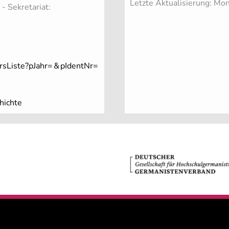
Letzte Aktualisierung: M
 - Sekretariat:
rsListe?pJahr=
&
pIdentNr=
hichte