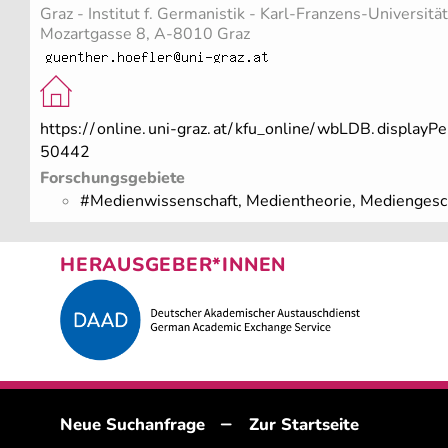
Graz - Institut f. Germanistik - Karl-Franzens-Universität
Mozartgasse 8, A-8010 Graz
https:/
/
online.
uni-graz.
at/
kfu_online/
wbLDB.
displayPe
50442
Forschungsgebiete
#Medienwissenschaft, Medientheorie, Mediengesc
HERAUSGEBER*INNEN
–
Neue Suchanfrage
Zur Startseite