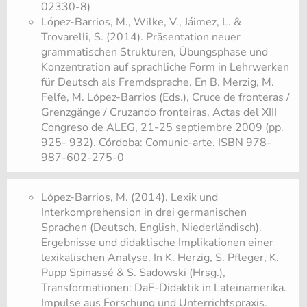
02330-8)
López-Barrios, M., Wilke, V., Jáimez, L. &
Trovarelli, S. (2014). Präsentation neuer
grammatischen Strukturen, Übungsphase und
Konzentration auf sprachliche Form in Lehrwerken
für Deutsch als Fremdsprache. En B. Merzig, M.
Felfe, M. López-Barrios (Eds.), Cruce de fronteras /
Grenzgänge / Cruzando fronteiras. Actas del XIII
Congreso de ALEG, 21-25 septiembre 2009 (pp.
925- 932). Córdoba: Comunic-arte. ISBN 978-
987-602-275-0
López-Barrios, M. (2014). Lexik und
Interkomprehension in drei germanischen
Sprachen (Deutsch, English, Niederländisch).
Ergebnisse und didaktische Implikationen einer
lexikalischen Analyse. In K. Herzig, S. Pfleger, K.
Pupp Spinassé & S. Sadowski (Hrsg.),
Transformationen: DaF-Didaktik in Lateinamerika.
Impulse aus Forschung und Unterrichtspraxis.