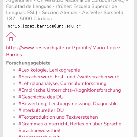
Argentinien - Universidad Nacional de Córdoba (UNC) -
Facultad de Lenguas - (früher: Escuela Superior de
Lenguas: ESL) - Sección Alemán - Av. Vélez Sarsfield
187 - 5000 Córdoba
https://www.
researchgate.
net/
profile/
Mario-Lopez-
Barrios
Forschungsgebiete
#Lexikologie, Lexikographie
#Spracherwerb, Erst- und Zweitspracherwerb
#Lehrplananalyse, Curriculumforschung
#Empirische Unterrichts-/Kognitionsforschung
#Geschichte des DU
#Bewertung, Leistungsmessung, Diagnostik
#Interkultureller DU
#Textproduktion und Textverstehen
#Grammatikunterricht, Reflexion über Sprache,
Sprachbewusstheit