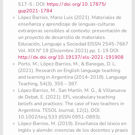
517-5 ; DOI:
https:/
/
doi.
org/
10.
17875/
gup2021-1784
López Barrios, Mario Luis (2021). Materiales de
enseñanza y aprendizaje de lenguas-culturas
extranjeras sensibles al contexto: presentación de
un proyecto de desarrollo de materiales.
Educación, Lenguaje y Sociedad EISSN 2545-7667
Vol. XIX Nº 19 (Diciembre 2021) pp. 1-19 DOI:
http:/
/
dx.
doi.
org/
10.
19137/
els-2021-191908
Porto, M., López-Barrios, M., & Banegas, D. L.
(2021). Research on English language teaching
and learning in Argentina (2014–2018). Language
Teaching, 54(3), 355 – 387.
López‐Barrios, M., San Martín, M. G., & Villanueva
de Debat, E. (2021). EFL vocabulary teaching
beliefs and practices: The case of two teachers in
Argentina. TESOL Journal, 12(1), DOI:
10.1002/tesj.533 (ISSN 0951-0893).
López-Barrios, M. (2019). Enseñanza del léxico en
inglés y alemán: creencias de los docentes y praxis