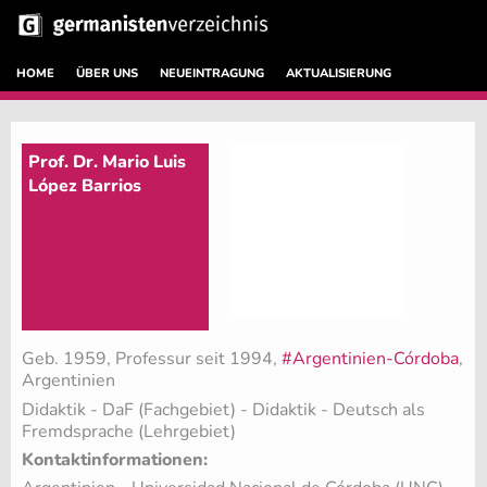
HOME
ÜBER UNS
NEUEINTRAGUNG
AKTUALISIERUNG
Prof. Dr. Mario Luis
López Barrios
Geb. 1959, Professur seit 1994,
#Argentinien-Córdoba
,
Argentinien
Didaktik - DaF (Fachgebiet)
- Didaktik - Deutsch als
Fremdsprache (Lehrgebiet)
Kontaktinformationen: