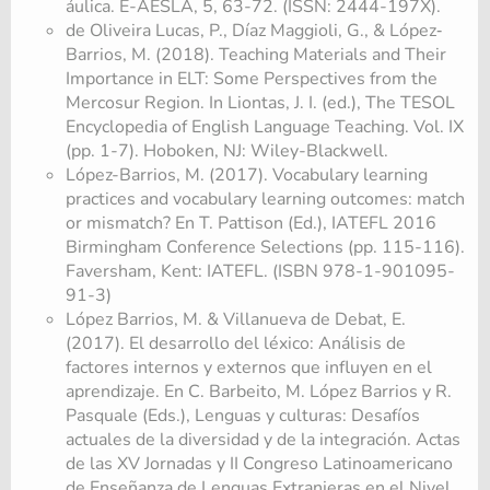
áulica. E-AESLA, 5, 63-72. (ISSN: 2444-197X).
de Oliveira Lucas, P., Díaz Maggioli, G., & López‐
Barrios, M. (2018). Teaching Materials and Their
Importance in ELT: Some Perspectives from the
Mercosur Region. In Liontas, J. I. (ed.), The TESOL
Encyclopedia of English Language Teaching. Vol. IX
(pp. 1-7). Hoboken, NJ: Wiley-Blackwell.
López-Barrios, M. (2017). Vocabulary learning
practices and vocabulary learning outcomes: match
or mismatch? En T. Pattison (Ed.), IATEFL 2016
Birmingham Conference Selections (pp. 115-116).
Faversham, Kent: IATEFL. (ISBN 978-1-901095-
91-3)
López Barrios, M. & Villanueva de Debat, E.
(2017). El desarrollo del léxico: Análisis de
factores internos y externos que influyen en el
aprendizaje. En C. Barbeito, M. López Barrios y R.
Pasquale (Eds.), Lenguas y culturas: Desafíos
actuales de la diversidad y de la integración. Actas
de las XV Jornadas y II Congreso Latinoamericano
de Enseñanza de Lenguas Extranjeras en el Nivel