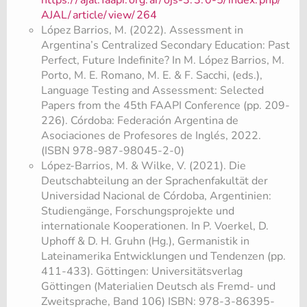
https:/
/
ajal.
faapi.
org.
ar/
ojs-3.
3.
0-5/
index.
php/
AJAL/
article/
view/
264
López Barrios, M. (2022). Assessment in
Argentina’s Centralized Secondary Education: Past
Perfect, Future Indefinite? In M. López Barrios, M.
Porto, M. E. Romano, M. E. & F. Sacchi, (eds.),
Language Testing and Assessment: Selected
Papers from the 45th FAAPI Conference (pp. 209-
226). Córdoba: Federación Argentina de
Asociaciones de Profesores de Inglés, 2022.
(ISBN 978-987-98045-2-0)
López-Barrios, M. & Wilke, V. (2021). Die
Deutschabteilung an der Sprachenfakultät der
Universidad Nacional de Córdoba, Argentinien:
Studiengänge, Forschungsprojekte und
internationale Kooperationen. In P. Voerkel, D.
Uphoff & D. H. Gruhn (Hg.), Germanistik in
Lateinamerika Entwicklungen und Tendenzen (pp.
411-433). Göttingen: Universitätsverlag
Göttingen (Materialien Deutsch als Fremd- und
Zweitsprache, Band 106) ISBN: 978-3-86395-