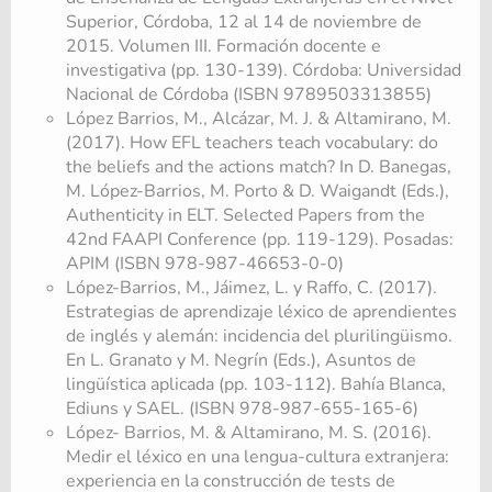
Superior, Córdoba, 12 al 14 de noviembre de
2015. Volumen III. Formación docente e
investigativa (pp. 130-139). Córdoba: Universidad
Nacional de Córdoba (ISBN 9789503313855)
López Barrios, M., Alcázar, M. J. & Altamirano, M.
(2017). How EFL teachers teach vocabulary: do
the beliefs and the actions match? In D. Banegas,
M. López-Barrios, M. Porto & D. Waigandt (Eds.),
Authenticity in ELT. Selected Papers from the
42nd FAAPI Conference (pp. 119-129). Posadas:
APIM (ISBN 978-987-46653-0-0)
López-Barrios, M., Jáimez, L. y Raffo, C. (2017).
Estrategias de aprendizaje léxico de aprendientes
de inglés y alemán: incidencia del plurilingüismo.
En L. Granato y M. Negrín (Eds.), Asuntos de
lingüística aplicada (pp. 103-112). Bahía Blanca,
Ediuns y SAEL. (ISBN 978-987-655-165-6)
López- Barrios, M. & Altamirano, M. S. (2016).
Medir el léxico en una lengua-cultura extranjera:
experiencia en la construcción de tests de