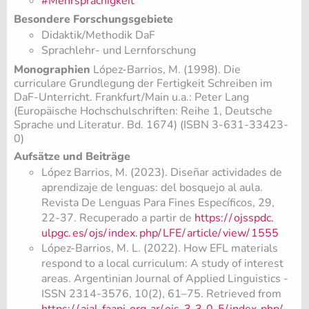
#Mehrsprachigkeit
Besondere Forschungsgebiete
Didaktik/Methodik DaF
Sprachlehr- und Lernforschung
Monographien
López-Barrios, M. (1998). Die
curriculare Grundlegung der Fertigkeit Schreiben im
DaF-Unterricht. Frankfurt/Main u.a.: Peter Lang
(Europäische Hochschulschriften: Reihe 1, Deutsche
Sprache und Literatur. Bd. 1674) (ISBN 3-631-33423-
0)
Aufsätze und Beiträge
López Barrios, M. (2023). Diseñar actividades de
aprendizaje de lenguas: del bosquejo al aula.
Revista De Lenguas Para Fines Específicos, 29,
22-37. Recuperado a partir de
https:/
/
ojsspdc.
ulpgc.
es/
ojs/
index.
php/
LFE/
article/
view/
1555
López-Barrios, M. L. (2022). How EFL materials
respond to a local curriculum: A study of interest
areas. Argentinian Journal of Applied Linguistics -
ISSN 2314-3576, 10(2), 61–75. Retrieved from