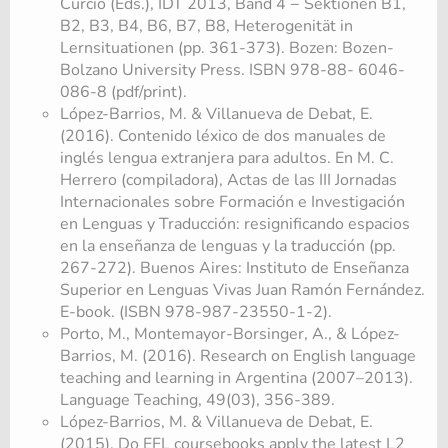
Curcio (Eds.), IDT 2013, Band 4 − Sektionen B1,
B2, B3, B4, B6, B7, B8, Heterogenität in
Lernsituationen (pp. 361-373). Bozen: Bozen-
Bolzano University Press. ISBN 978-88- 6046-
086-8 (pdf/print).
López-Barrios, M. & Villanueva de Debat, E.
(2016). Contenido léxico de dos manuales de
inglés lengua extranjera para adultos. En M. C.
Herrero (compiladora), Actas de las III Jornadas
Internacionales sobre Formación e Investigación
en Lenguas y Traducción: resignificando espacios
en la enseñanza de lenguas y la traducción (pp.
267-272). Buenos Aires: Instituto de Enseñanza
Superior en Lenguas Vivas Juan Ramón Fernández.
E-book. (ISBN 978-987-23550-1-2).
Porto, M., Montemayor-Borsinger, A., & López-
Barrios, M. (2016). Research on English language
teaching and learning in Argentina (2007–2013).
Language Teaching, 49(03), 356-389.
López-Barrios, M. & Villanueva de Debat, E.
(2015). Do EFL coursebooks apply the latest L2