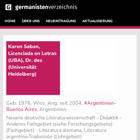
HOME
ÜBER UNS
NEUEINTRAGUNG
AKTUALISIERUNG
Karen Saban,
Licenciada en Letras
(UBA), Dr. des
(Universität
Heidelberg)
Geb. 1976, Wiss. Ang. seit 2004,
#Argentinien-
Buenos Aires
, Argentinien
Neuere deutsche Literaturwissenschaft - Didaktik -
Anderes Fachgebiet (siehe Forschungsgebiete)
(Fachgebiet)
- Literatura alemana, Literatura
argentina,Traducción (Lehrgebiet)