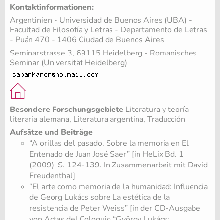
Kontaktinformationen:
Argentinien - Universidad de Buenos Aires (UBA) -
Facultad de Filosofía y Letras - Departamento de Letras
- Puán 470 - 1406 Ciudad de Buenos Aires
Seminarstrasse 3, 69115 Heidelberg - Romanisches
Seminar (Universität Heidelberg)
Besondere Forschungsgebiete
Literatura y teoría
literaria alemana, Literatura argentina, Traducción
Aufsätze und Beiträge
“A orillas del pasado. Sobre la memoria en El
Entenado de Juan José Saer” [in HeLix Bd. 1
(2009), S. 124-139. In Zusammenarbeit mit David
Freudenthal]
“El arte como memoria de la humanidad: Influencia
de Georg Lukács sobre La estética de la
resistencia de Peter Weiss” [in der CD-Ausgabe
von Actas del Coloquio “György Lukács: