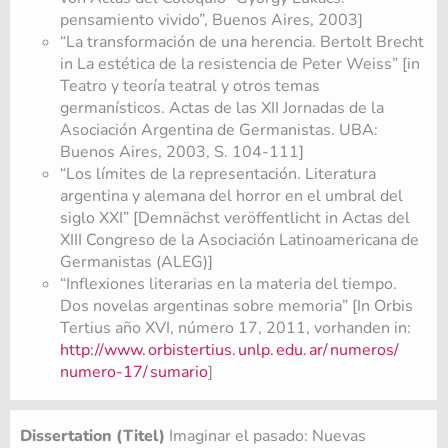
pensamiento vivido”, Buenos Aires, 2003]
“La transformación de una herencia. Bertolt Brecht
in La estética de la resistencia de Peter Weiss” [in
Teatro y teoría teatral y otros temas
germanísticos. Actas de las XII Jornadas de la
Asociación Argentina de Germanistas. UBA:
Buenos Aires, 2003, S. 104-111]
“Los límites de la representación. Literatura
argentina y alemana del horror en el umbral del
siglo XXI” [Demnächst veröffentlicht in Actas del
XIII Congreso de la Asociación Latinoamericana de
Germanistas (ALEG)]
“Inflexiones literarias en la materia del tiempo.
Dos novelas argentinas sobre memoria” [In Orbis
Tertius año XVI, número 17, 2011, vorhanden in:
http://www.
orbistertius.
unlp.
edu.
ar/
numeros/
numero-17/
sumario
]
Dissertation (Titel)
Imaginar el pasado: Nuevas