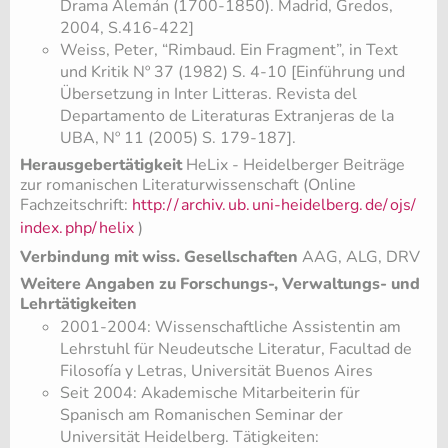
Drama Alemán (1700-1850). Madrid, Gredos,
2004, S.416-422]
Weiss, Peter, “Rimbaud. Ein Fragment”, in Text
und Kritik Nº 37 (1982) S. 4-10 [Einführung und
Übersetzung in Inter Litteras. Revista del
Departamento de Literaturas Extranjeras de la
UBA, Nº 11 (2005) S. 179-187].
Herausgebertätigkeit
HeLix - Heidelberger Beiträge
zur romanischen Literaturwissenschaft (Online
Fachzeitschrift:
http:/
/
archiv.
ub.
uni-heidelberg.
de/
ojs/
index.
php/
helix
)
Verbindung mit wiss. Gesellschaften
AAG, ALG, DRV
Weitere Angaben zu Forschungs-, Verwaltungs- und
Lehrtätigkeiten
2001-2004: Wissenschaftliche Assistentin am
Lehrstuhl für Neudeutsche Literatur, Facultad de
Filosofía y Letras, Universität Buenos Aires
Seit 2004: Akademische Mitarbeiterin für
Spanisch am Romanischen Seminar der
Universität Heidelberg. Tätigkeiten: