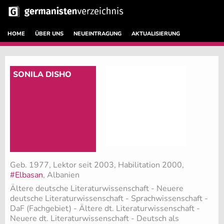
HOME
ÜBER UNS
NEUEINTRAGUNG
AKTUALISIERUNG
SONILA DISHO
Geb. 1977, Lektor seit 2003, Habilitation 2000,
#Elbasan
, Albanien
Ältere deutsche Literaturwissenschaft - Neuere
deutsche Literaturwissenschaft - Sprachwissenschaft -
DaF (Fachgebiet)
- Ältere dt. Literaturwissenschaft -
Neuere dt. Literaturwissenschaft - Deutsch als