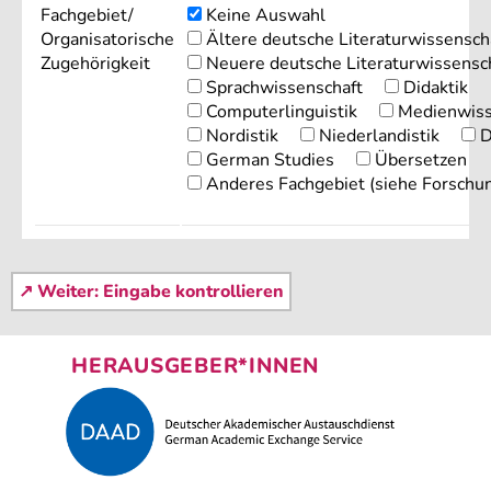
Fachgebiet/
Keine Auswahl
Organisatorische
Ältere deutsche Literaturwissensch
Zugehörigkeit
Neuere deutsche Literaturwissensc
Sprachwissenschaft
Didaktik
Computerlinguistik
Medienwiss
Nordistik
Niederlandistik
D
German Studies
Übersetzen
Anderes Fachgebiet (siehe Forschu
HERAUSGEBER*INNEN