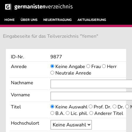
HOME
ÜBER UNS
NEUEINTRAGUNG
AKTUALISIERUNG
Eingabeseite für das Teilverzeichnis "Yemen"
ID-Nr.
9877
Anrede
Keine Angabe
Frau
Herr
Neutrale Anrede
Nachname
Vorname
Titel
Keine Auswahl
Prof. Dr.
Dr.
M
B.A.
Lic. phil.
Anderer Titel
Hochschulort