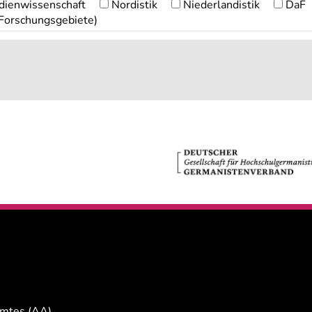
ienwissenschaft
Nordistik
Niederlandistik
DaF
 Forschungsgebiete)
Amtes (AA)