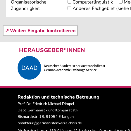
Organisatorische
Computerlinguistik
Med
Zugehörigkeit
Anderes Fachgebiet (siehe
HERAUSGEBER*INNEN
Redaktion und technische Betreuung
Prof. Dr. Friedrich Michael Dimpel
Dept. Germanistik und Komparatistik
Bismarckstr. 1B, 91054 Erlangen
redakteur@germanistenverzeichnis.de
Gefördert vom DAAD aus Mitteln des Auswärtigen 