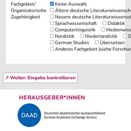
Fachgebiet/
Keine Auswahl
Organisatorische
Ältere deutsche Literaturwissensch
Zugehörigkeit
Neuere deutsche Literaturwissensc
Sprachwissenschaft
Didaktik
Computerlinguistik
Medienwiss
Nordistik
Niederlandistik
D
German Studies
Übersetzen
Anderes Fachgebiet (siehe Forschu
HERAUSGEBER*INNEN