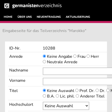
HOME
ÜBER UNS
NEUEINTRAGUNG
AKTUALISIERUNG
Eingabeseite für das Teilverzeichnis "Marokko"
ID-Nr.
10288
Anrede
Keine Angabe
Frau
Herr
Neutrale Anrede
Nachname
Vorname
Titel
Keine Auswahl
Prof. Dr.
Dr.
M
B.A.
Lic. phil.
Anderer Titel
Hochschulort