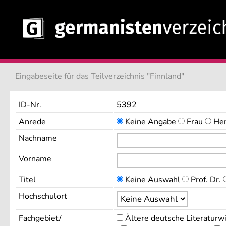
Eingabeseite für das Teilverzeichnis "Finnland"
ID-Nr.
5392
Anrede
Keine Angabe
Frau
He
Nachname
Vorname
Titel
Keine Auswahl
Prof. Dr.
Hochschulort
Fachgebiet/
Ältere deutsche Literaturw