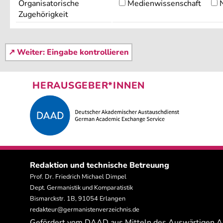
Organisatorische
Medienwissenschaft
N
Zugehörigkeit
HERAUSGEBER*INNEN
Redaktion und technische Betreuung
Prof. Dr. Friedrich Michael Dimpel
Dept. Germanistik und Komparatistik
Bismarckstr. 1B, 91054 Erlangen
redakteur@germanistenverzeichnis.de
Gefördert vom DAAD aus Mitteln des Auswärtigen 