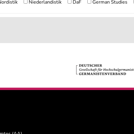
ordistik
Niederlandistik
DaF
German Studies
Amtes (AA)